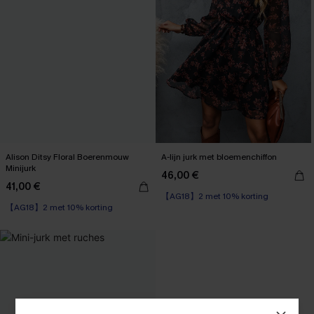
Alison Ditsy Floral Boerenmouw
A-lijn jurk met bloemenchiffon
Minijurk
46,00 €
41,00 €
【AG18】2 met 10% korting
【AG18】2 met 10% korting
High Waist
High Waist
【AG18】2 met 10% korting
【AG18】2 met 10% korting