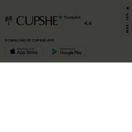
MAX - 15%
4.4
DOWNLOAD DE CUPSHE-APP
VOLG ONS OP
©2026 CUPSHE EU
Bekijk onze
algemene voorwaarden
,
privacybeleid
en
toegankelijkheidsverklaring
.