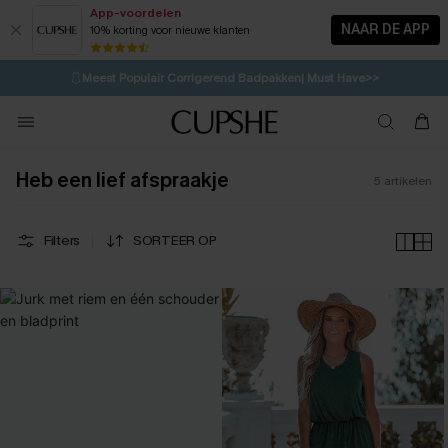
App-voordelen
NAAR DE APP
10% korting voor nieuwe klanten
LAATSTE KANS
⚡️
| Tot 50% korting>>
🩱
Meest Populair Corrigerend Badpakken| Must Have>>
💌Abonneer je & ontvang tot 15% korting>>
👙
Koop 3, krijg 15% korting | CODE: SW15
Heb een lief afspraakje
5
artikelen
Filters
SORTEER OP