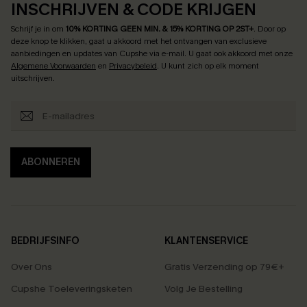
INSCHRIJVEN & CODE KRIJGEN
Schrijf je in om
10% KORTING GEEN MIN. & 15% KORTING OP 2ST+
.
Door op
deze knop te klikken, gaat u akkoord met het ontvangen van exclusieve
aanbiedingen en updates van Cupshe via e-mail. U gaat ook akkoord met onze
Algemene Voorwaarden
en
Privacybeleid
. U kunt zich op elk moment
uitschrijven.
ABONNEREN
BEDRIJFSINFO
KLANTENSERVICE
Over Ons
Gratis Verzending op 79€+
Cupshe Toeleveringsketen
Volg Je Bestelling