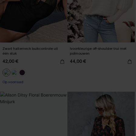
Zwart halterneck buikcontrole uit
Ivoorkleurige off-shoulder trui met
één stuk
pofmouwen
42,00 €
44,00 €
Op voorraad