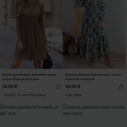
Bruine geribbelde gebreide lange
Blauwe damast blousemouw ruche
mouw flounce mini-jurk
manchet maxi-jurk
38,00 €
46,00 €
【AG18】2 met 10% korting
【AG18】2 met 10% korting
High Waist
【AG18】2 met 10% korting