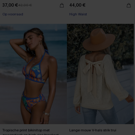
Mouwen
37,00 €
44,00 €
42,00 €
【AG18】2 met 10% korting
High Waist
Op voorraad
【AG18】2 met 10% korting
Tropische print bikinitop met
Lange mouw V-hals strik trui