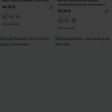
Mesh rugloos badpak uit één stuk
Set van zwarte en eucalyptus
omwikkelde bikinitop en broekje met
40,00 €
hoge taille
39,00 €
【AG18】2 met 10% korting
Op voorraad
Op voorraad
【AG18】2 met 10% korting