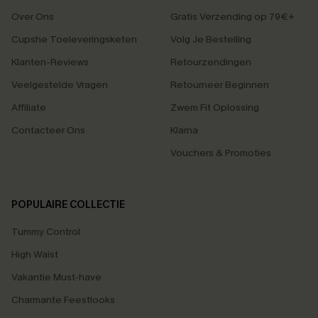
Over Ons
Gratis Verzending op 79€+
Cupshe Toeleveringsketen
Volg Je Bestelling
Klanten-Reviews
Retourzendingen
Veelgestelde Vragen
Retourneer Beginnen
Affiliate
Zwem Fit Oplossing
Contacteer Ons
Klarna
Vouchers & Promoties
POPULAIRE COLLECTIE
Tummy Control
High Waist
Vakantie Must-have
Charmante Feestlooks