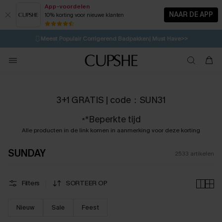
App-voordelen
NAAR DE APP
10% korting voor nieuwe klanten
LAATSTE KANS
🩱
Meest Populair Corrigerend Badpakken| Must Have>>
⚡️
| Tot 50% korting>>
💌Abonneer je & ontvang tot 15% korting>>
👙
Koop 3, krijg 15% korting | CODE: SW15
3+1 GRATIS | code：SUN31
*Beperkte tijd
*
Alle producten in de link komen in aanmerking voor deze korting
SUNDAY
2533
artikelen
Filters
SORTEER OP
Nieuw
Sale
Feest