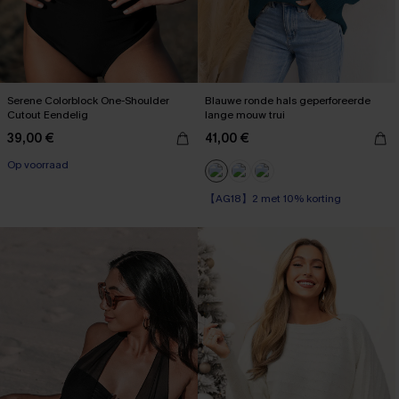
Serene Colorblock One-Shoulder
Blauwe ronde hals geperforeerde
Cutout Eendelig
lange mouw trui
39,00 €
41,00 €
【AG18】2 met 10% korting
Op voorraad
【AG18】2 met 10% korting
【AG18】2 met 10% korting