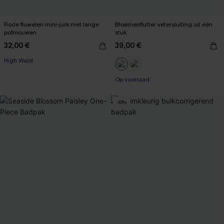
Rode fluwelen mini-jurk met lange
Bloemenflutter vetersluiting uit één
pofmouwen
stuk
32,00 €
39,00 €
【AG18】2 met 10% korting
High Waist
【AG18】2 met 10% korting
【AG18】2 met 10% korting
Op voorraad
-10%
【AG18】2 met 10% korting