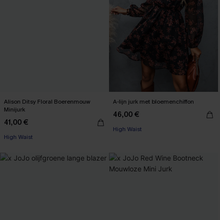
Alison Ditsy Floral Boerenmouw
A-lijn jurk met bloemenchiffon
Minijurk
46,00 €
41,00 €
【AG18】2 met 10% korting
【AG18】2 met 10% korting
High Waist
High Waist
【AG18】2 met 10% korting
【AG18】2 met 10% korting