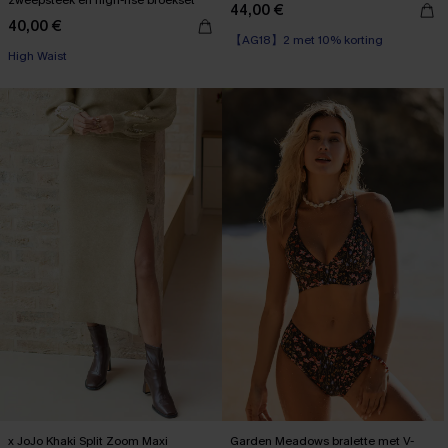
zweepsteek en high-rise broekset
44,00 €
40,00 €
【AG18】2 met 10% korting
【AG18】2 met 10% korting
High Waist
【AG18】2 met 10% korting
x JoJo Khaki Split Zoom Maxi
Garden Meadows bralette met V-