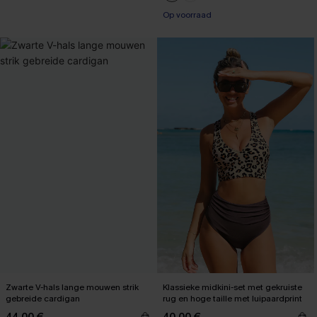
【AG18】2 met 10% korting
Op voorraad
【AG18】2 met 10% korting
Zwarte V-hals lange mouwen strik
Klassieke midkini-set met gekruiste
gebreide cardigan
rug en hoge taille met luipaardprint