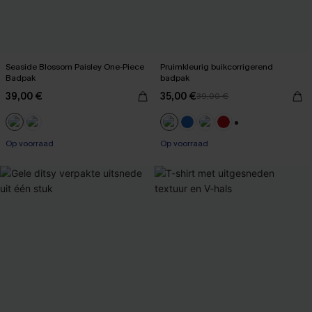
Seaside Blossom Paisley One-Piece
Pruimkleurig buikcorrigerend
Badpak
badpak
39,00 €
35,00 €
39,00 €
+1
【AG18】2 met 10% korting
【AG18】2 met 10% korting
Op voorraad
Op voorraad
【AG18】2 met 10% korting
【AG18】2 met 10% korting