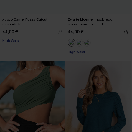
x JoJo Camel Fuzzy Cutout
Zwarte bloemenmockneck
gebreide trui
blousemouw mini-jurk
44,00 €
44,00 €
【AG18】2 met 10% korting
High Waist
【AG18】2 met 10% korting
【AG18】2 met 10% korting
High Waist
【AG18】2 met 10% korting