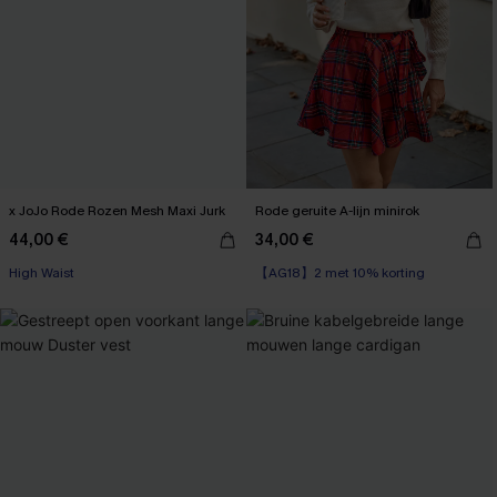
x JoJo Rode Rozen Mesh Maxi Jurk
Rode geruite A-lijn minirok
44,00 €
34,00 €
【AG18】2 met 10% korting
【AG18】2 met 10% korting
High Waist
【AG18】2 met 10% korting