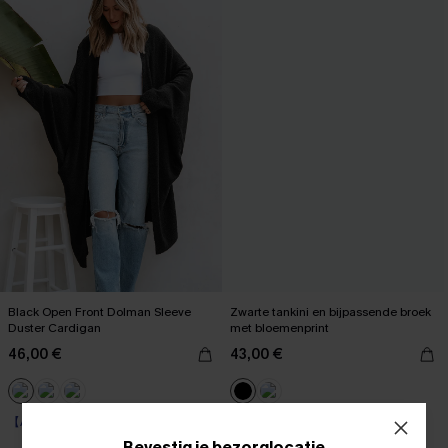
Black Open Front Dolman Sleeve
Zwarte tankini en bijpassende broek
Duster Cardigan
met bloemenprint
46,00 €
43,00 €
【AG18】2 met 10% korting
【AG18】2 met 10% korting
Bevestig je bezorglocatie
Op voorraad