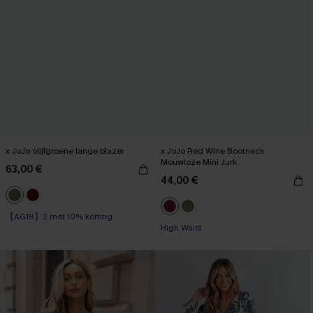
x JoJo olijfgroene lange blazer
x JoJo Red Wine Bootneck
Mouwloze Mini Jurk
63,00 €
44,00 €
【AG18】2 met 10% korting
High Waist