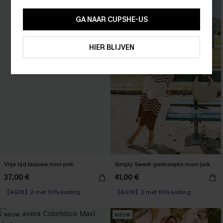
10% KORTING GEEN MIN. 
15% KORTING OP 2ST+
GA NAAR CUPSHE-US
ABONNEREN
HIER BLIJVEN
Vrije tijd blauwe mini-jurk
Simply Sweet gestreepte maxi-jurk
37,00 €
41,00 €
【AG18】2 met 10% korting
【AG18】2 met 10% korting
NIEUW
NIEUW