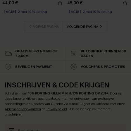
44,00 €
45,00 €
【AG18】2 met 10% korting
【AG18】2 met 10% korting
VORIGE PAGINA
VOLGENDE PAGINA
GRATIS VERZENDING OP
RETOURNEREN BINNEN 30
79,00 €
DAGEN
BEVEILIGEN PAYMEMT
VOUCHERS & PROMOTIES
INSCHRIJVEN & CODE KRIJGEN
Schrijf je in om
10% KORTING GEEN MIN. & 15% KORTING OP 2ST+
.
Door op
deze knop te klikken, gaat u akkoord met het ontvangen van exclusieve
aanbiedingen en updates van Cupshe via e-mail. U gaat ook akkoord met onze
Algemene Voorwaarden
en
Privacybeleid
. U kunt zich op elk moment
uitschrijven.