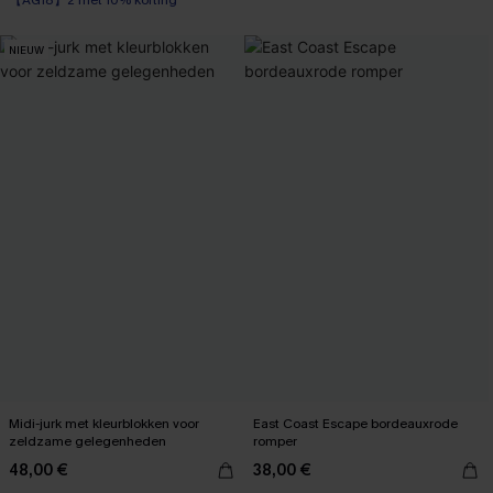
【AG18】2 met 10% korting
NIEUW
Midi-jurk met kleurblokken voor
East Coast Escape bordeauxrode
zeldzame gelegenheden
romper
48,00 €
38,00 €
【AG18】2 met 10% korting