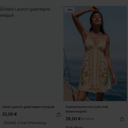
-19%
Hard Launch gestreepte minijurk
Fantastische mini-jurk met
bloemenprint
33,00 €
29,00 €
36,00 €
【AG18】2 met 10% korting
High Waist