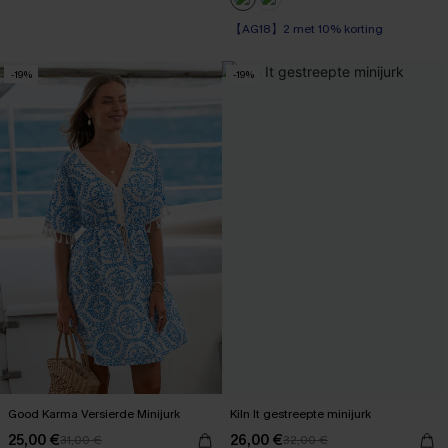
【AG18】2 met 10% korting
-19%
-19%
Good Karma Versierde Minijurk
Kiln It gestreepte minijurk
25,00 €
26,00 €
31,00 €
32,00 €