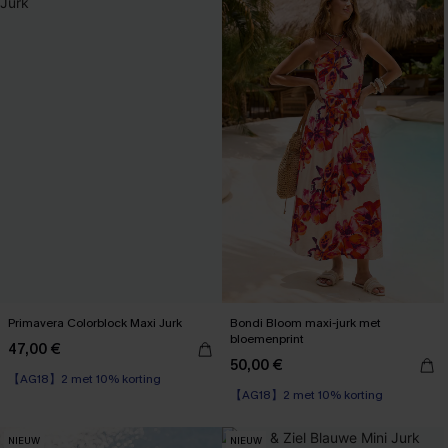
Primavera Colorblock Maxi Jurk
Bondi Bloom maxi-jurk met
bloemenprint
47,00 €
【AG18】2 met 10% korting
50,00 €
【AG18】2 met 10% korting
Wikkel
High Waist
【AG18】2 met 10% korting
【AG18】2 met 10% korting
NIEUW
NIEUW