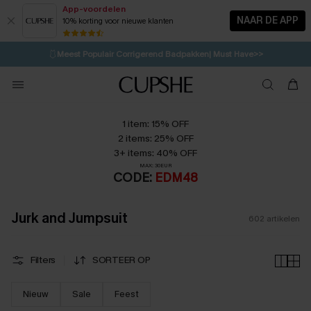
App-voordelen
NAAR DE APP
10% korting voor nieuwe klanten
LAATSTE KANS
⚡️
| Tot 50% korting>>
🩱
Meest Populair Corrigerend Badpakken| Must Have>>
💌Abonneer je & ontvang tot 15% korting>>
👙
Koop 3, krijg 15% korting | CODE: SW15
1 item: 15% OFF
2 items: 25% OFF
3+ items: 40% OFF
MAX: 30EUR
CODE:
EDM48
Jurk and Jumpsuit
602
artikelen
Filters
SORTEER OP
Nieuw
Sale
Feest