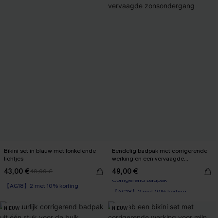
Bikini set in blauw met fonkelende
Eendelig badpak met corrigerende
lichtjes
werking en een vervaagde
zonsondergang
43,00 €
49,00 €
49,00 €
【AG18】2 met 10% korting
【AG18】2 met 10% korting
Corrigerend badpak
NIEUW
NIEUW
【AG18】2 met 10% korting