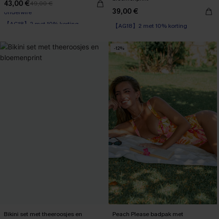
43,00 €
49,00 €
39,00 €
【AG18】2 met 10% korting
【AG18】2 met 10% korting
Underwire
【AG18】2 met 10% korting
-12%
Bikini set met theeroosjes en
Peach Please badpak met