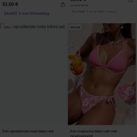
53,00 €
【AG18】2 met 10% korting
【AG18】2 met 10% korting
Underwire
【AG18】2 met 10% korting
-12%
NIEUW
Een opvallende rode bikini set
Een tropische bikini set met
bloemenprint