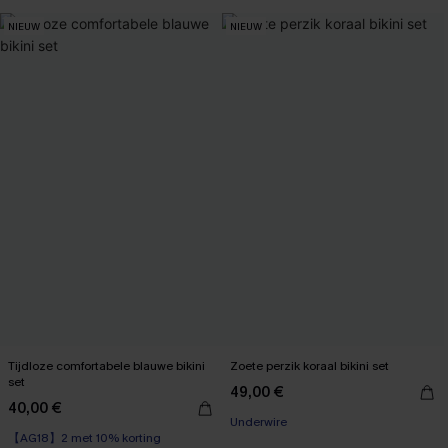
Corrigerend badpak
NIEUW
NIEUW
【AG18】2 met 10% korting
Tijdloze comfortabele blauwe bikini
Zoete perzik koraal bikini set
set
49,00 €
40,00 €
Underwire
【AG18】2 met 10% korting