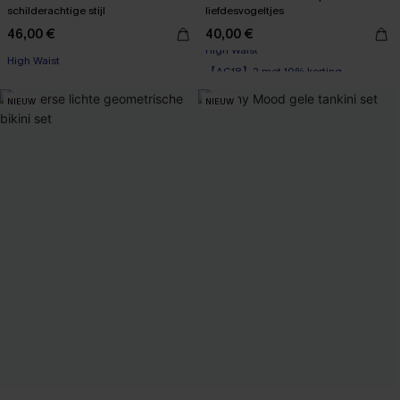
schilderachtige stijl
liefdesvogeltjes
46,00 €
40,00 €
High Waist
【AG18】2 met 10% korting
High Waist
NIEUW
NIEUW
【AG18】2 met 10% korting