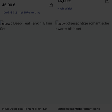
46,00 €
46,00 €
High Waist
【AG18】2 met 10% korting
NIEUW
NIEUW
In So Deep Teal Tankini Bikini Set
Sprookjesachtige romantische