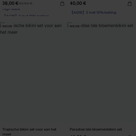
38,00 €
40,00 €
43,00 €
【AG18】2 met 10% korting
【AG18】2 met 10% korting
High Waist
NIEUW
NIEUW
【AG18】2 met 10% korting
Tropische bikini set voor aan het
Paradise Isle bloemenbikini set
meer