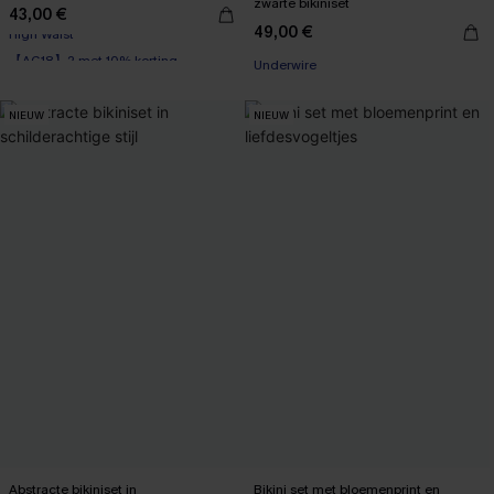
zwarte bikiniset
43,00 €
49,00 €
【AG18】2 met 10% korting
Underwire
High Waist
【AG18】2 met 10% korting
NIEUW
NIEUW
Abstracte bikiniset in
Bikini set met bloemenprint en