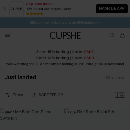
App-voordelen
NAAR DE APP
10% korting voor nieuwe klanten
LAATSTE KANS
🩱
Meest Populair Corrigerend Badpakken| Must Have>>
⚡️
| Tot 50% korting>>
💌Abonneer je & ontvang tot 15% korting>>
🍃
Koop 2, krijg 10% korting | CODE: AG18
3 met 15% korting | Code:
SM15
2 met 10% korting | Code:
SM10
*Alle websitegebruik, de maximale korting is 35€, eindigt op 16 november.
Just landed
469
artikelen
Filters
SORTEER OP
NIEUW
NIEUW