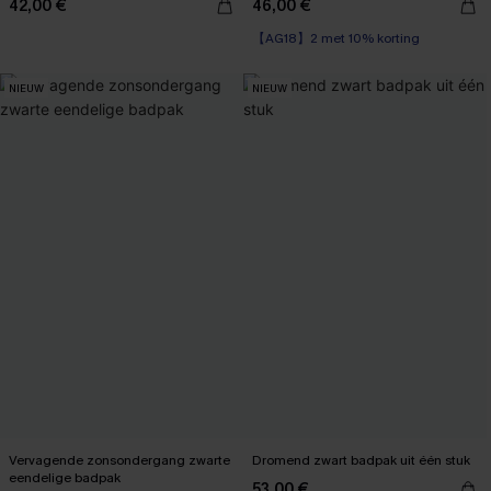
42,00 €
46,00 €
【AG18】2 met 10% korting
NIEUW
NIEUW
Vervagende zonsondergang zwarte
Dromend zwart badpak uit één stuk
eendelige badpak
53,00 €