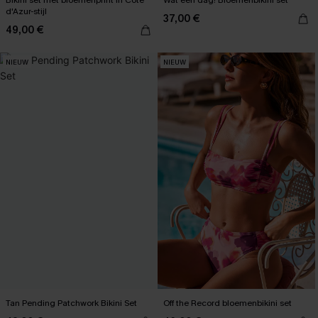
Bikini set met bloemenprint in Côte
Wat een dag! Bloemenbikini set
d'Azur-stijl
37,00 €
49,00 €
NIEUW
NIEUW
Tan Pending Patchwork Bikini Set
Off the Record bloemenbikini set