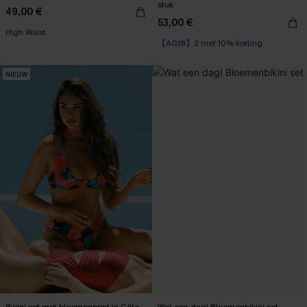
stuk
49,00 €
53,00 €
High Waist
【AG18】2 met 10% korting
NIEUW