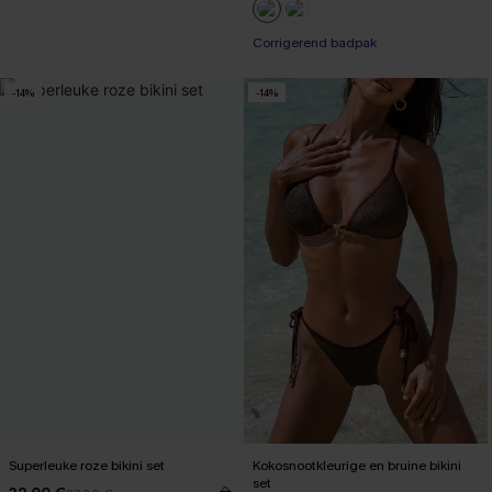
Corrigerend badpak
-14%
-14%
Superleuke roze bikini set
Kokosnootkleurige en bruine bikini
set