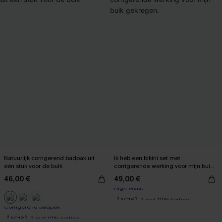
Natuurlijk corrigerend badpak uit
Ik heb een bikini set met
één stuk voor de buik
corrigerende werking voor mijn buik
gekregen.
46,00 €
49,00 €
【AG18】2 met 10% korting
High Waist
【AG18】2 met 10% korting
【AG18】2 met 10% korting