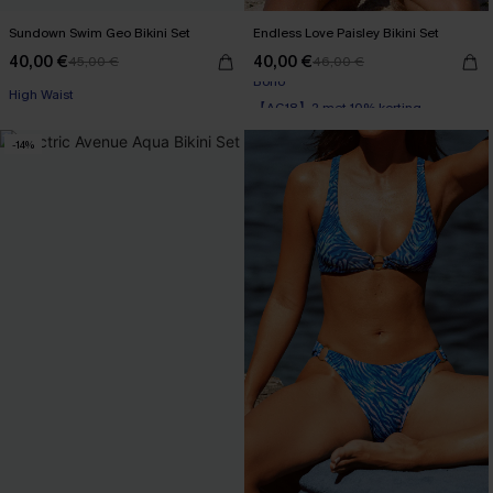
Sundown Swim Geo Bikini Set
Endless Love Paisley Bikini Set
40,00 €
40,00 €
45,00 €
46,00 €
High Waist
【AG18】2 met 10% korting
Boho
-14%
【AG18】2 met 10% korting