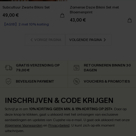
Subcultuur Zwarte Bikini Set
Zomerse Daze Bikini Set met
Bloemenprint
49,00 €
43,00 €
【AG18】2 met 10% korting
VORIGE PAGINA
VOLGENDE PAGINA
GRATIS VERZENDING OP
RETOURNEREN BINNEN 30
79,00 €
DAGEN
BEVEILIGEN PAYMEMT
VOUCHERS & PROMOTIES
INSCHRIJVEN & CODE KRIJGEN
Schrijf je in om
10% KORTING GEEN MIN. & 15% KORTING OP 2ST+
.
Door op
deze knop te klikken, gaat u akkoord met het ontvangen van exclusieve
aanbiedingen en updates van Cupshe via e-mail. U gaat ook akkoord met onze
Algemene Voorwaarden
en
Privacybeleid
. U kunt zich op elk moment
uitschrijven.