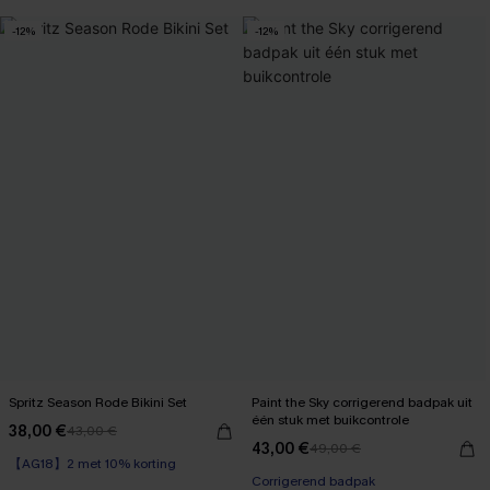
High Waist
-12%
-12%
【AG18】2 met 10% korting
Spritz Season Rode Bikini Set
Paint the Sky corrigerend badpak uit
één stuk met buikcontrole
38,00 €
43,00 €
43,00 €
49,00 €
【AG18】2 met 10% korting
Corrigerend badpak