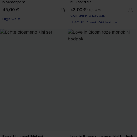
bloemenprint
buikcontrole
46,00 €
43,00 €
49,00 €
High Waist
【AG18】2 met 10% korting
Corrigerend badpak
【AG18】2 met 10% korting
Echte bloemenbikini set
Love in Bloom roze monokini badpak