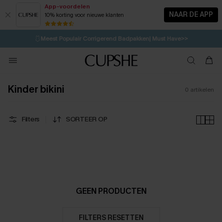
App-voordelen
NAAR DE APP
10% korting voor nieuwe klanten
LAATSTE KANS
⚡️
| Tot 50% korting>>
🩱
Meest Populair Corrigerend Badpakken| Must Have>>
💌Abonneer je & ontvang tot 15% korting>>
👙
Koop 3, krijg 15% korting | CODE: SW15
Kinder bikini
0
artikelen
Filters
SORTEER OP
GEEN PRODUCTEN
FILTERS RESETTEN