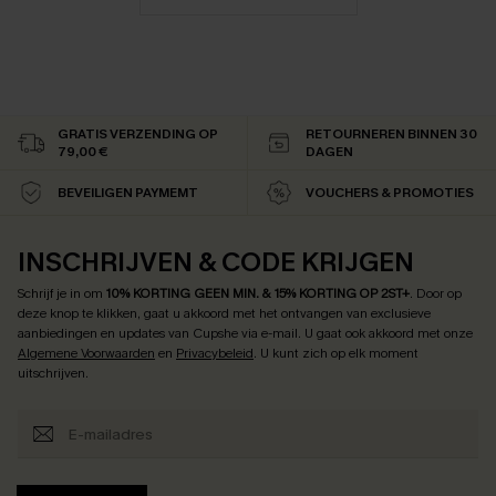
GRATIS VERZENDING OP
RETOURNEREN BINNEN 30
79,00 €
DAGEN
BEVEILIGEN PAYMEMT
VOUCHERS & PROMOTIES
INSCHRIJVEN & CODE KRIJGEN
Schrijf je in om
10% KORTING GEEN MIN. & 15% KORTING OP 2ST+
.
Door op
deze knop te klikken, gaat u akkoord met het ontvangen van exclusieve
aanbiedingen en updates van Cupshe via e-mail. U gaat ook akkoord met onze
Algemene Voorwaarden
en
Privacybeleid
. U kunt zich op elk moment
uitschrijven.