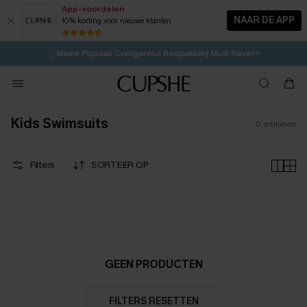
App-voordelen
NAAR DE APP
10% korting voor nieuwe klanten
LAATSTE KANS
⚡️
| Tot 50% korting>>
🩱
Meest Populair Corrigerend Badpakken| Must Have>>
💌Abonneer je & ontvang tot 15% korting>>
👙
Koop 3, krijg 15% korting | CODE: SW15
Kids Swimsuits
0
artikelen
Filters
SORTEER OP
GEEN PRODUCTEN
FILTERS RESETTEN