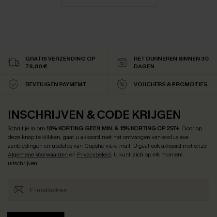
GRATIS VERZENDING OP
RETOURNEREN BINNEN 30
79,00 €
DAGEN
BEVEILIGEN PAYMEMT
VOUCHERS & PROMOTIES
INSCHRIJVEN & CODE KRIJGEN
Schrijf je in om
10% KORTING GEEN MIN. & 15% KORTING OP 2ST+
.
Door op
deze knop te klikken, gaat u akkoord met het ontvangen van exclusieve
aanbiedingen en updates van Cupshe via e-mail. U gaat ook akkoord met onze
Algemene Voorwaarden
en
Privacybeleid
. U kunt zich op elk moment
uitschrijven.