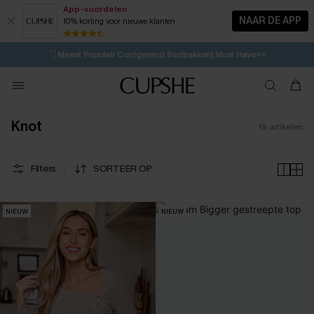
App-voordelen
NAAR DE APP
10% korting voor nieuwe klanten
LAATSTE KANS
⚡️
| Tot 50% korting>>
🩱
Meest Populair Corrigerend Badpakken| Must Have>>
15H:51M:6S
👙
Koop 3, krijg 15% korting | CODE: SW15
💌Abonneer je & ontvang tot 15% korting>>
Knot
19
artikelen
Filters
SORTEER OP
NIEUW
NIEUW