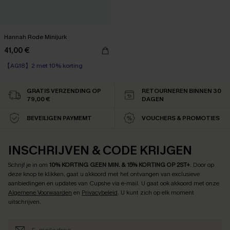
Hannah Rode Minijurk
41,00 €
【AG18】2 met 10% korting
Wikkel
【AG18】2 met 10% korting
GRATIS VERZENDING OP
RETOURNEREN BINNEN 30
79,00 €
DAGEN
BEVEILIGEN PAYMEMT
VOUCHERS & PROMOTIES
INSCHRIJVEN & CODE KRIJGEN
Schrijf je in om
10% KORTING GEEN MIN. & 15% KORTING OP 2ST+
.
Door op
deze knop te klikken, gaat u akkoord met het ontvangen van exclusieve
aanbiedingen en updates van Cupshe via e-mail. U gaat ook akkoord met onze
Algemene Voorwaarden
en
Privacybeleid
. U kunt zich op elk moment
uitschrijven.