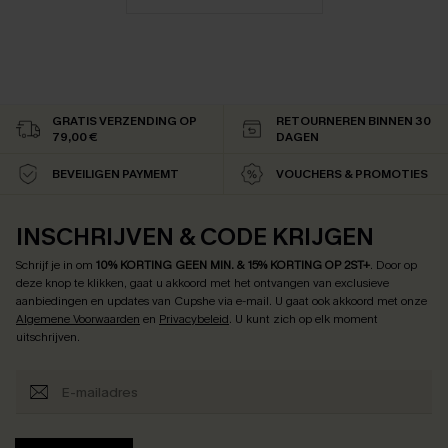
GRATIS VERZENDING OP
RETOURNEREN BINNEN 30
79,00 €
DAGEN
BEVEILIGEN PAYMEMT
VOUCHERS & PROMOTIES
INSCHRIJVEN & CODE KRIJGEN
Schrijf je in om
10% KORTING GEEN MIN. & 15% KORTING OP 2ST+
.
Door op
deze knop te klikken, gaat u akkoord met het ontvangen van exclusieve
aanbiedingen en updates van Cupshe via e-mail. U gaat ook akkoord met onze
Algemene Voorwaarden
en
Privacybeleid
. U kunt zich op elk moment
uitschrijven.