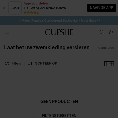
App-voordelen
NAAR DE APP
10% korting voor nieuwe klanten
LAATSTE KANS
⚡️
| Tot 50% korting>>
🩱
Meest Populair Corrigerend Badpakken| Must Have>>
1D:8H:21M:46S
👙
Koop 3, krijg 15% korting | CODE: SW15
💌Abonneer je & ontvang tot 15% korting>>
Laat het uw zwemkleding versieren
0
artikelen
Filters
SORTEER OP
GEEN PRODUCTEN
FILTERS RESETTEN