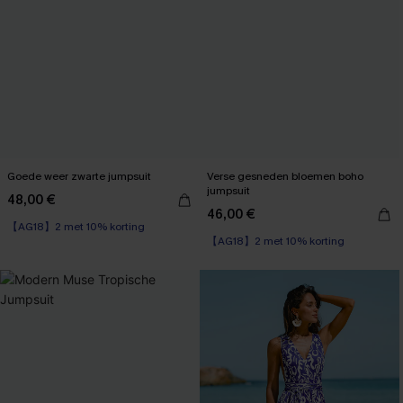
Goede weer zwarte jumpsuit
Verse gesneden bloemen boho
jumpsuit
48,00 €
46,00 €
【AG18】2 met 10% korting
【AG18】2 met 10% korting
Boho
【AG18】2 met 10% korting