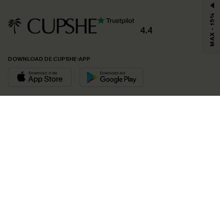
MAX - 15%
4.4
DOWNLOAD DE CUPSHE-APP
VOLG ONS OP
©2026 CUPSHE EU
Bekijk onze
algemene voorwaarden
,
privacybeleid
en
toegankelijkheidsverklaring
.
Cookie-beheer