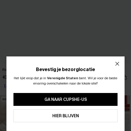
Bevestig je bezorglocatie
Roze gestreepte jumpsuit
Witte jumpsuit van Sunlit Shore
43,00 €
46,00 €
Het lijkt erop dat je in
Verenigde Staten
bent.
Wil je voor de beste
ABONNEER OM TE KRIJGEN﻿
ervaring overschakelen naar de lokale site?
【AG18】2 met 10% korting
10% KORTING GEEN MIN. 
15% KORTING OP 2ST+
GA NAAR CUPSHE-US
NIEUW
NIEUW
ABONNEREN
HIER BLIJVEN