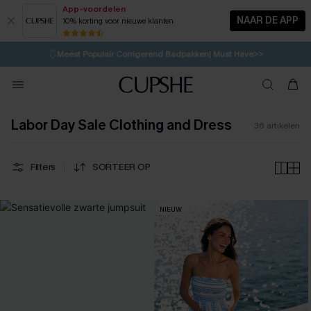
App-voordelen
NAAR DE APP
10% korting voor nieuwe klanten
LAATSTE KANS
⚡️
| Tot 50% korting>>
🩱
Meest Populair Corrigerend Badpakken| Must Have>>
💌Abonneer je & ontvang tot 15% korting>>
👙
Koop 3, krijg 15% korting | CODE: SW15
Labor Day Sale Clothing and Dress
36
artikelen
Filters
SORTEER OP
NIEUW