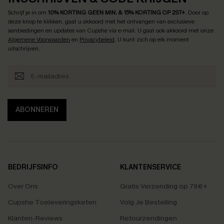
Schrijf je in om
10% KORTING GEEN MIN. & 15% KORTING OP 2ST+
.
Door op
deze knop te klikken, gaat u akkoord met het ontvangen van exclusieve
aanbiedingen en updates van Cupshe via e-mail. U gaat ook akkoord met onze
Algemene Voorwaarden
en
Privacybeleid
. U kunt zich op elk moment
uitschrijven.
ABONNEREN
BEDRIJFSINFO
KLANTENSERVICE
Over Ons
Gratis Verzending op 79€+
Cupshe Toeleveringsketen
Volg Je Bestelling
Klanten-Reviews
Retourzendingen