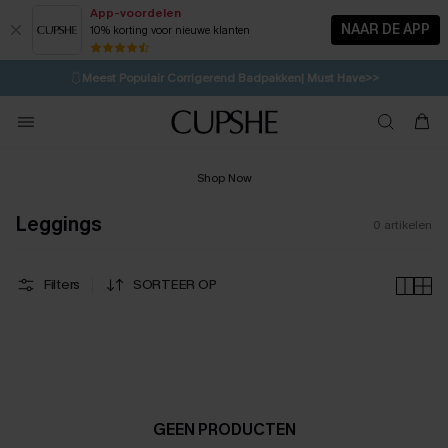
App-voordelen
NAAR DE APP
10% korting voor nieuwe klanten
LAATSTE KANS
⚡️
| Tot 50% korting>>
🩱
Meest Populair Corrigerend Badpakken| Must Have>>
1D:10H:22M:0S
👙
Koop 3, krijg 15% korting | CODE: SW15
💌Abonneer je & ontvang tot 15% korting>>
Shop Now
Leggings
0
artikelen
Filters
SORTEER OP
GEEN PRODUCTEN