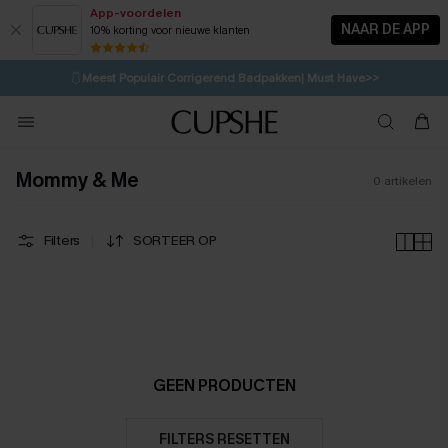
App-voordelen
NAAR DE APP
10% korting voor nieuwe klanten
LAATSTE KANS
⚡️
| Tot 50% korting>>
🩱
Meest Populair Corrigerend Badpakken| Must Have>>
💌Abonneer je & ontvang tot 15% korting>>
👙
Koop 3, krijg 15% korting | CODE: SW15
Mommy & Me
0
artikelen
Filters
SORTEER OP
GEEN PRODUCTEN
FILTERS RESETTEN