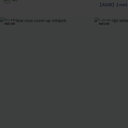
【AG18】2 met 1
NIEUW
NIEUW