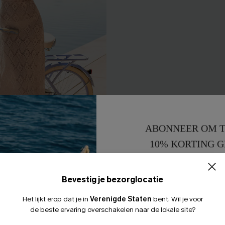
ABONNEER OM T
10% KORTING G
15% KORTING 
s Beige Cover-Up Midi
Favoriete onderdeel: gestree
Bevestig je bezorglocatie
up top
32,00 €
Het lijkt erop dat je in
Verenigde Staten
bent.
Wil je voor
de beste ervaring overschakelen naar de lokale site?
0% korting
【AG18】2 met 10% korting