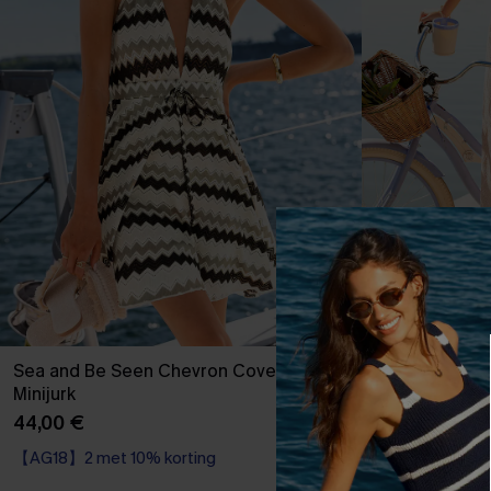
Sea and Be Seen Chevron Cover-Up
Zwembadregel
Minijurk
Jurk
44,00 €
44,00 €
【AG18】2 met 10% korting
【AG18】2 met 1