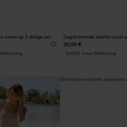
tte cover-up 2-delige set
Dagdromende zwarte cover-u
35,00 €
0% korting
【AG18】2 met 10% korting