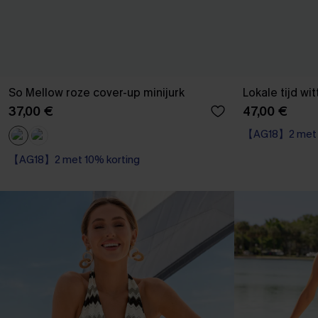
So Mellow roze cover-up minijurk
Lokale tijd wi
37,00 €
47,00 €
【AG18】2 met 1
【AG18】2 met 10% korting