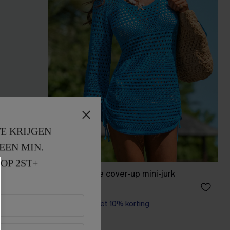
E KRIJGEN
EEN MIN. 
OP 2ST+
pte cover-
Vurig blauwe cover-up mini-jurk
41,00 €
【AG18】2 met 10% korting