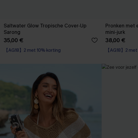
Saltwater Glow Tropische Cover-Up
Pronken met 
Sarong
mini-jurk
35,00 €
38,00 €
【AG18】2 met 10% korting
【AG18】2 met 1