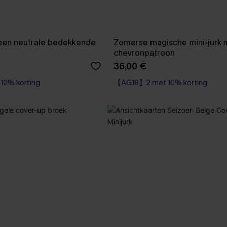
een neutrale bedekkende
Zomerse magische mini-jurk 
chevronpatroon
36,00 €
0% korting
【AG18】2 met 10% korting
Wikkel
【AG18】2 met 10% korting