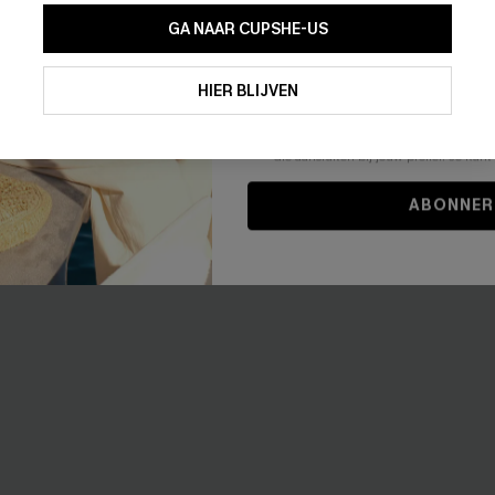
GA NAAR CUPSHE-US
Door je contactgegevens in te vullen e
je akkoord met onze
Algemene Voorw
HIER BLIJVEN
stemt er tevens mee in om herhaalde
en gepersonaliseerde marketingbericht
winkelwagen) en e-mails van Cupshe 
niet vereist voor een aankoop. We kunn
informatie gebruiken om producten e
die aansluiten bij jouw profiel. Je ku
ABONNER