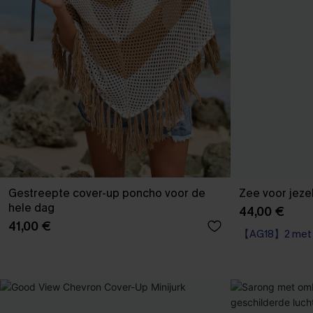
Gestreepte cover-up poncho voor de
Zee voor jeze
hele dag
44,00 €
41,00 €
【AG18】2 met 1