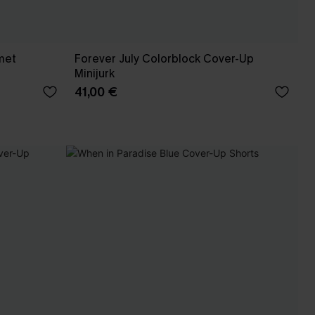
met
Forever July Colorblock Cover-Up
Minijurk
41,00 €