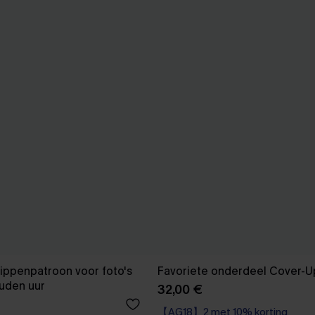
ippenpatroon voor foto's
Favoriete onderdeel Cover-U
ouden uur
32,00 €
【AG18】2 met 10% korting