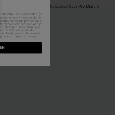
NIEUW
n dit formulier te verzenden, ga
aarden
en ons
Privacybeleid
. Je
 geautomatiseerde promotionele
en (zoals herinneringen aan je
te ontvangen. Toestemming is
en de door jou verstrekte
n aanbiedingen aan te bevelen
nt je op elk moment afmelden.
EN