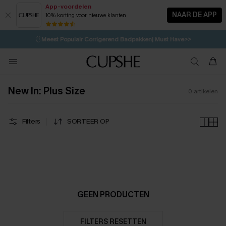
App-voordelen
NAAR DE APP
10% korting voor nieuwe klanten
LAATSTE KANS
⚡️
| Tot 50% korting>>
🩱
Meest Populair Corrigerend Badpakken| Must Have>>
1D:7H:36M:49S
👙
Koop 3, krijg 15% korting | CODE: SW15
💌Abonneer je & ontvang tot 15% korting>>
New In: Plus Size
0
artikelen
Filters
SORTEER OP
GEEN PRODUCTEN
FILTERS RESETTEN