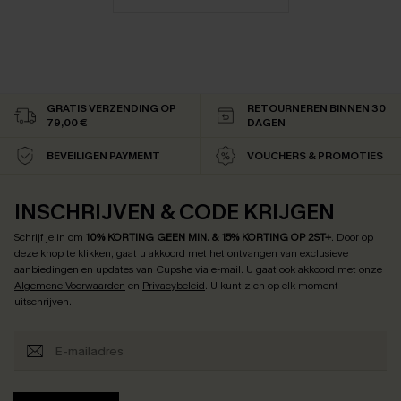
GRATIS VERZENDING OP
RETOURNEREN BINNEN 30
79,00 €
DAGEN
BEVEILIGEN PAYMEMT
VOUCHERS & PROMOTIES
INSCHRIJVEN & CODE KRIJGEN
Schrijf je in om
10% KORTING GEEN MIN. & 15% KORTING OP 2ST+
.
Door op
deze knop te klikken, gaat u akkoord met het ontvangen van exclusieve
aanbiedingen en updates van Cupshe via e-mail. U gaat ook akkoord met onze
Algemene Voorwaarden
en
Privacybeleid
. U kunt zich op elk moment
uitschrijven.