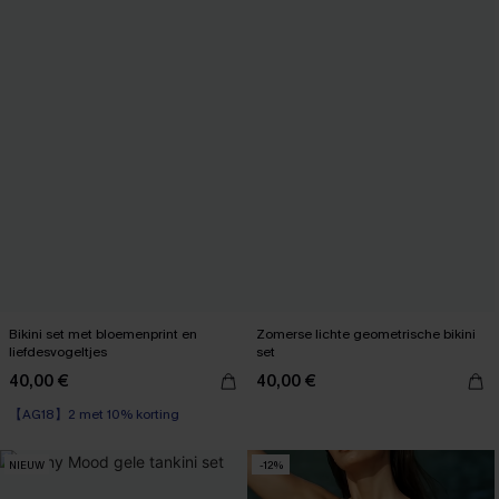
Bikini set met bloemenprint en
Zomerse lichte geometrische bikini
liefdesvogeltjes
set
40,00 €
40,00 €
【AG18】2 met 10% korting
High Waist
【AG18】2 met 10% korting
NIEUW
-12%