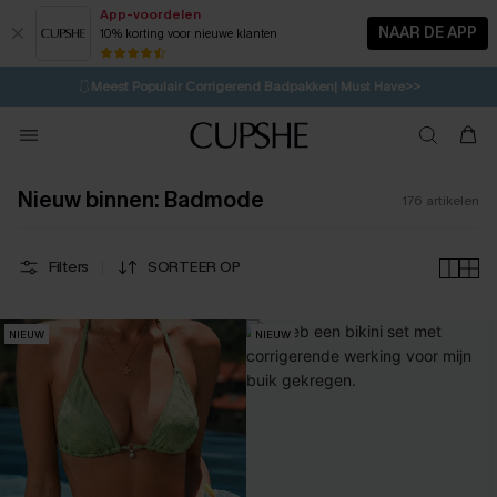
App-voordelen
NAAR DE APP
10% korting voor nieuwe klanten
LAATSTE KANS
⚡️
| Tot 50% korting>>
🩱
Meest Populair Corrigerend Badpakken| Must Have>>
💌Abonneer je & ontvang tot 15% korting>>
👙
Koop 3, krijg 15% korting | CODE: SW15
Nieuw binnen: Badmode
176
artikelen
Filters
SORTEER OP
NIEUW
NIEUW