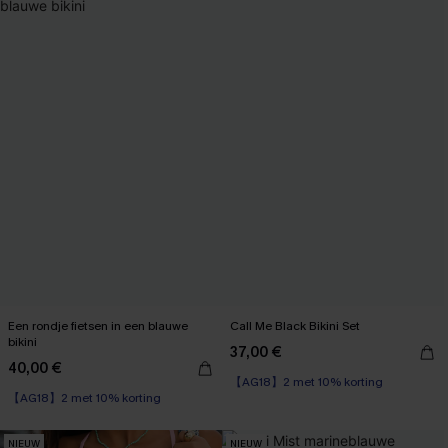
Een rondje fietsen in een blauwe
Call Me Black Bikini Set
bikini
37,00 €
40,00 €
【AG18】2 met 10% korting
【AG18】2 met 10% korting
NIEUW
NIEUW