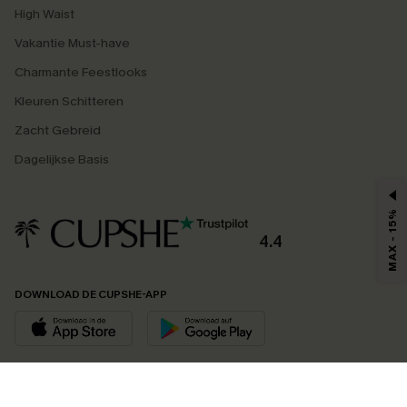
High Waist
Vakantie Must-have
Charmante Feestlooks
Kleuren Schitteren
Zacht Gebreid
Dagelijkse Basis
MAX - 15%
4.4
DOWNLOAD DE CUPSHE-APP
VOLG ONS OP