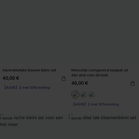
Aantrekkelijke blauwe bikini set
Natuurlijk corrigerend badpak uit
één stuk voor de buik
40,00 €
46,00 €
【AG18】2 met 10% korting
【AG18】2 met 10% korting
Corrigerend badpak
【AG18】2 met 10% korting
NIEUW
NIEUW