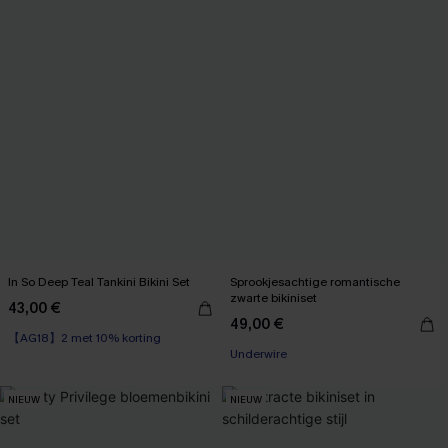
In So Deep Teal Tankini Bikini Set
Sprookjesachtige romantische
zwarte bikiniset
43,00 €
【AG18】2 met 10% korting
49,00 €
High Waist
Underwire
【AG18】2 met 10% korting
NIEUW
NIEUW