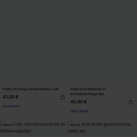
Pretty Privilege bloemenbikini set
Abstracte bikiniset in
schilderachtige stijl
42,00 €
46,00 €
Underwire
High Waist
NIEUW
NIEUW