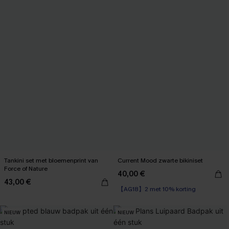
Tankini set met bloemenprint van
Current Mood zwarte bikiniset
Force of Nature
40,00 €
43,00 €
【AG18】2 met 10% korting
NIEUW
NIEUW