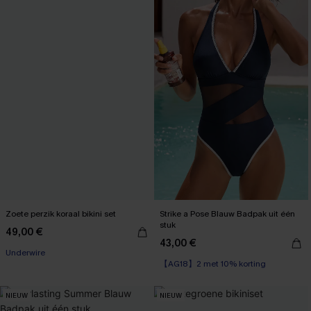
Zoete perzik koraal bikini set
Strike a Pose Blauw Badpak uit één
stuk
49,00 €
43,00 €
【AG18】2 met 10% korting
Underwire
Sportief
【AG18】2 met 10% korting
NIEUW
NIEUW