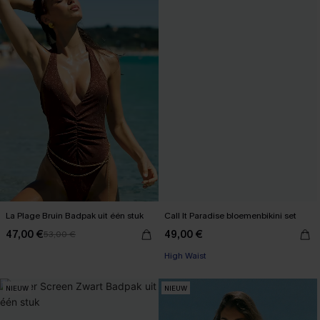
La Plage Bruin Badpak uit één stuk
Call It Paradise bloemenbikini set
47,00 €
49,00 €
53,00 €
High Waist
NIEUW
NIEUW