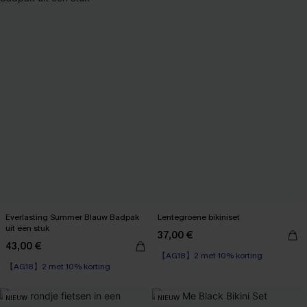
Everlasting Summer Blauw Badpak
Lentegroene bikiniset
uit één stuk
37,00 €
43,00 €
【AG18】2 met 10% korting
【AG18】2 met 10% korting
NIEUW
NIEUW