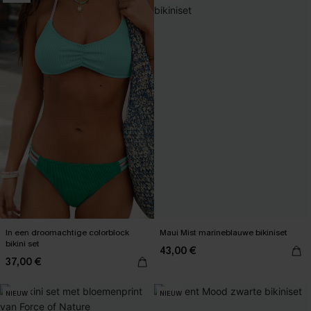
In een droomachtige colorblock
Maui Mist marineblauwe bikiniset
bikini set
43,00 €
37,00 €
NIEUW
NIEUW