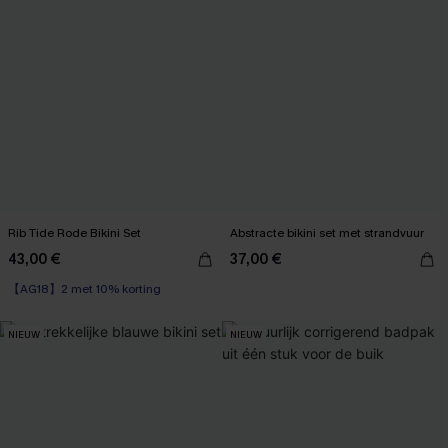
Rib Tide Rode Bikini Set
Abstracte bikini set met strandvuur
43,00 €
37,00 €
【AG18】2 met 10% korting
Naadloos
【AG18】2 met 10% korting
NIEUW
NIEUW