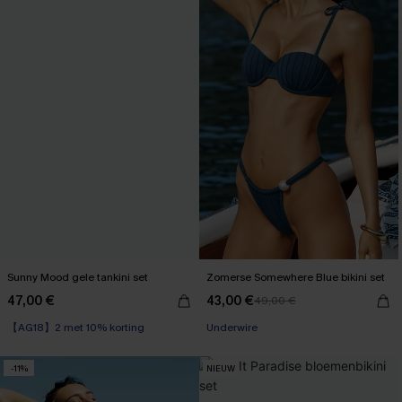
Sunny Mood gele tankini set
Zomerse Somewhere Blue bikini set
47,00 €
43,00 €
49,00 €
【AG18】2 met 10% korting
Underwire
-11%
NIEUW