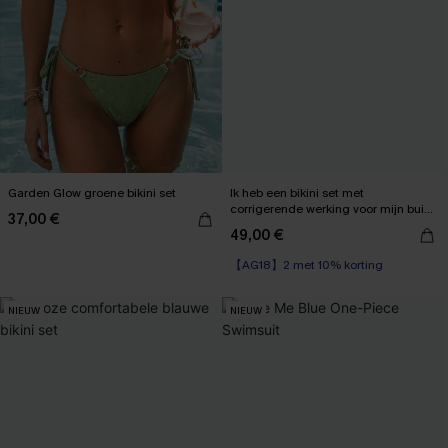
Garden Glow groene bikini set
Ik heb een bikini set met
corrigerende werking voor mijn buik
37,00 €
gekregen.
49,00 €
【AG18】2 met 10% korting
High Waist
【AG18】2 met 10% korting
NIEUW
NIEUW