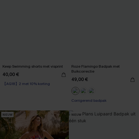
Keep Swimming shorts met visprint
Roze Flamingo Badpak met
Buikcorrectie
40,00 €
49,00 €
【AG18】2 met 10% korting
Corrigerend badpak
NIEUW
NIEUW