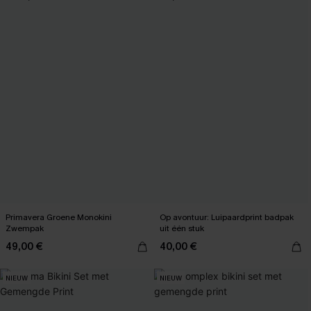
Primavera Groene Monokini
Op avontuur: Luipaardprint badpak
Zwempak
uit één stuk
49,00 €
40,00 €
NIEUW
NIEUW