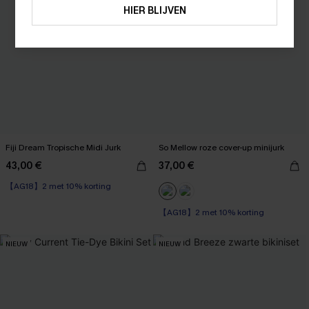
HIER BLIJVEN
Fiji Dream Tropische Midi Jurk
So Mellow roze cover-up minijurk
43,00 €
37,00 €
【AG18】2 met 10% korting
【AG18】2 met 10% korting
NIEUW
NIEUW