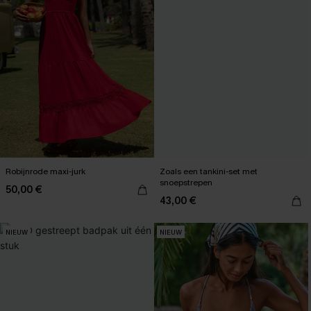
Robijnrode maxi-jurk
Zoals een tankini-set met
snoepstrepen
50,00 €
43,00 €
NIEUW
NIEUW