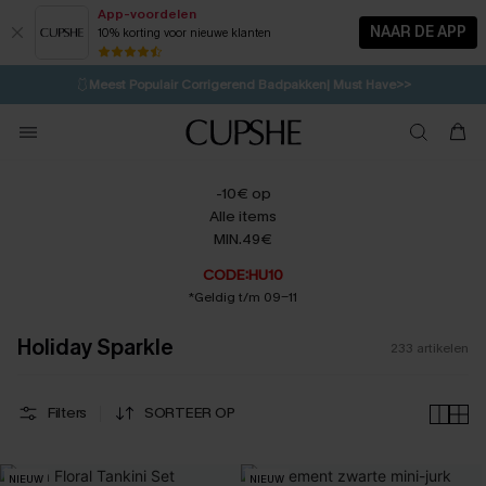
App-voordelen
NAAR DE APP
10% korting voor nieuwe klanten
LAATSTE KANS
⚡️
| Tot 50% korting>>
🩱
Meest Populair Corrigerend Badpakken| Must Have>>
💌Abonneer je & ontvang tot 15% korting>>
👙
Koop 3, krijg 15% korting | CODE: SW15
-10€ op
Alle items
MIN.49€
CODE:HU10
*Geldig t/m 09-11
Holiday Sparkle
233
artikelen
Filters
SORTEER OP
NIEUW
NIEUW