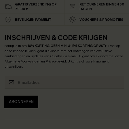
GRATIS VERZENDING OP
RETOURNEREN BINNEN 30
79,00 €
DAGEN
BEVEILIGEN PAYMEMT
VOUCHERS & PROMOTIES
INSCHRIJVEN & CODE KRIJGEN
Schrijf je in om
10% KORTING GEEN MIN. & 15% KORTING OP 2ST+
.
Door op
deze knop te klikken, gaat u akkoord met het ontvangen van exclusieve
aanbiedingen en updates van Cupshe via e-mail. U gaat ook akkoord met onze
Algemene Voorwaarden
en
Privacybeleid
. U kunt zich op elk moment
uitschrijven.
ABONNEREN