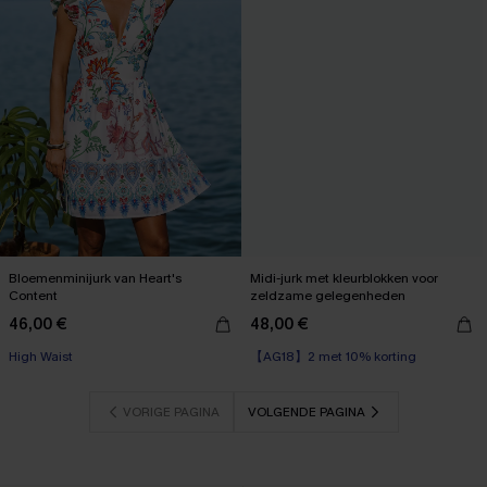
Bloemenminijurk van Heart's
Midi-jurk met kleurblokken voor
Content
zeldzame gelegenheden
46,00 €
48,00 €
【AG18】2 met 10% korting
High Waist
Corrigerende jurk
【AG18】2 met 10% korting
VORIGE PAGINA
VOLGENDE PAGINA