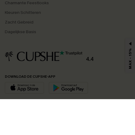
Charmante Feestlooks
Kleuren Schitteren
Zacht Gebreid
Dagelijkse Basis
MAX - 15%
4.4
DOWNLOAD DE CUPSHE-APP
VOLG ONS OP