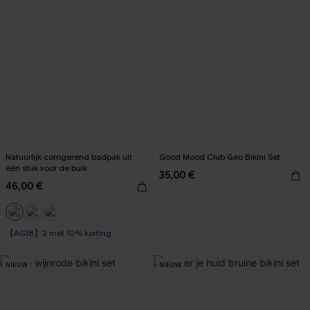
Natuurlijk corrigerend badpak uit
Good Mood Club Geo Bikini Set
één stuk voor de buik
35,00 €
46,00 €
【AG18】2 met 10% korting
Corrigerend badpak
【AG18】2 met 10% korting
NIEUW
NIEUW