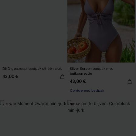
DND gestreept badpak uit één stuk
Silver Screen badpak met
buikcorrectie
43,00 €
43,00 €
Corrigerend badpak
NIEUW
NIEUW