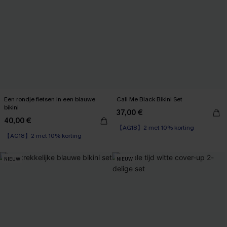
Een rondje fietsen in een blauwe
Call Me Black Bikini Set
bikini
37,00 €
40,00 €
【AG18】2 met 10% korting
【AG18】2 met 10% korting
NIEUW
NIEUW