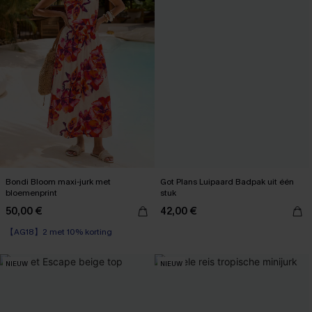
Bondi Bloom maxi-jurk met
Got Plans Luipaard Badpak uit één
bloemenprint
stuk
50,00 €
42,00 €
【AG18】2 met 10% korting
High Waist
【AG18】2 met 10% korting
NIEUW
NIEUW