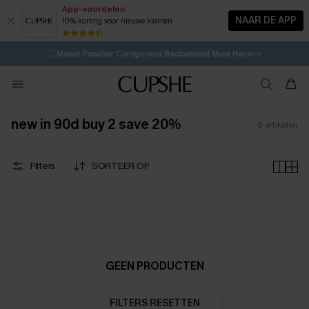
App-voordelen
NAAR DE APP
10% korting voor nieuwe klanten
LAATSTE KANS
⚡️
| Tot 50% korting>>
🩱
Meest Populair Corrigerend Badpakken| Must Have>>
💌Abonneer je & ontvang tot 15% korting>>
👙
Koop 3, krijg 15% korting | CODE: SW15
new in 90d buy 2 save 20%
0
artikelen
Filters
SORTEER OP
GEEN PRODUCTEN
FILTERS RESETTEN