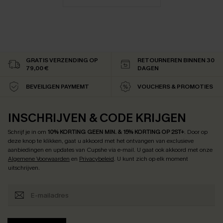
GRATIS VERZENDING OP
RETOURNEREN BINNEN 30
79,00 €
DAGEN
BEVEILIGEN PAYMEMT
VOUCHERS & PROMOTIES
INSCHRIJVEN & CODE KRIJGEN
Schrijf je in om
10% KORTING GEEN MIN. & 15% KORTING OP 2ST+
.
Door op
deze knop te klikken, gaat u akkoord met het ontvangen van exclusieve
aanbiedingen en updates van Cupshe via e-mail. U gaat ook akkoord met onze
Algemene Voorwaarden
en
Privacybeleid
. U kunt zich op elk moment
uitschrijven.