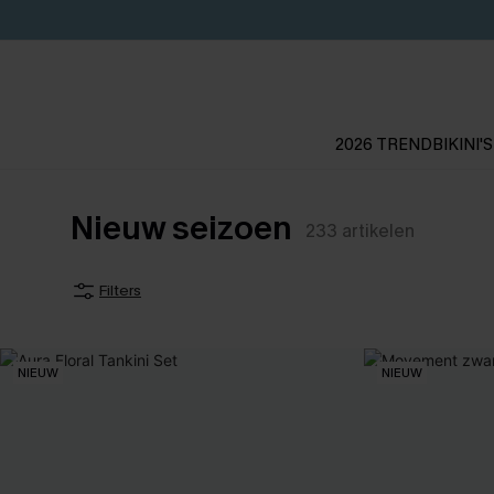
2026 TREND
BIKINI'S
Nieuw seizoen
233
artikelen
Filters
NIEUW
NIEUW