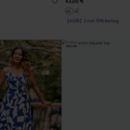
43,00 €
【AG18】2 met 10% korting
NIEUW