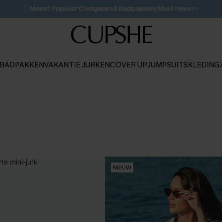
🩱
Meest Populair Corrigerend Badpakken| Must Have>>
👙
Koop 3, krijg 15% korting | CODE: SW15
💌Abonneer je & ontvang tot 15% korting>>
1D:10H:44M:16S
BADPAKKEN
VAKANTIE JURKEN
COVER UP
JUMPSUITS
KLEDING
NIEUW