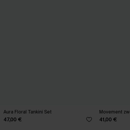
Aura Floral Tankini Set
Movement zwar
47,00 €
41,00 €