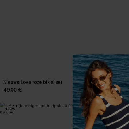
Nieuwe Love roze bikini set
Nieuwe Phase 
49,00 €
46,00 €
NIEUW
NIEUW