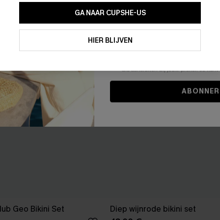
GA NAAR CUPSHE-US
Door je contactgegevens in te vullen e
je akkoord met onze
Algemene Voorw
HIER BLIJVEN
stemt er tevens mee in om herhaalde
en gepersonaliseerde marketingbericht
winkelwagen) en e-mails van Cupshe 
niet vereist voor een aankoop. We kunn
informatie gebruiken om producten e
die aansluiten bij jouw profiel. Je ku
ABONNER
ub Geo Bikini Set
Diep wijnrode bikini set