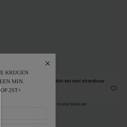
E KRIJGEN
EEN MIN. 
stuk
Abstracte bikini set met strandvuur
37,00 €
OP 2ST+
NIEUW