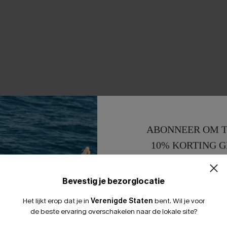
ABONNEER OM T
10% KORTING G
blauwe bikini set
Sienna Brown badpak uit één 
43,00 €
15% KORTING 
Bevestig je bezorglocatie
NIEUW
Het lijkt erop dat je in
Verenigde Staten
bent.
Wil je voor
de beste ervaring overschakelen naar de lokale site?