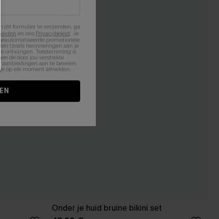
n dit formulier te verzenden, ga
aarden
en ons
Privacybeleid
. Je
 geautomatiseerde promotionele
en (zoals herinneringen aan je
te ontvangen. Toestemming is
en de door jou verstrekte
n aanbiedingen aan te bevelen
nt je op elk moment afmelden.
EN
Onder je huid bruine bikini set