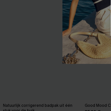
Natuurlijk corrigerend badpak uit één
Good Mood Cl
stuk voor de buik