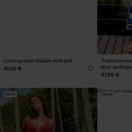
Cosmopolitan blauwe midi-jurk
Tropische max
door gedrage
41,00 €
47,00 €
NIEUW
NIEUW