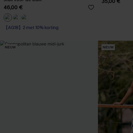
35,00 €
46,00 €
【AG18】2 met 10% korting
Corrigerend badpak
【AG18】2 met 10% korting
NIEUW
NIEUW