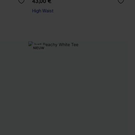
43,00 €
High Waist
NIEUW