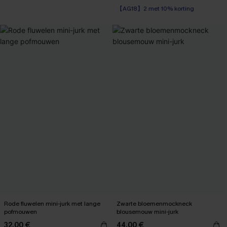
【AG18】2 met 10% korting
Rode fluwelen mini-jurk met lange
Zwarte bloemenmockneck
pofmouwen
blousemouw mini-jurk
32,00 €
44,00 €