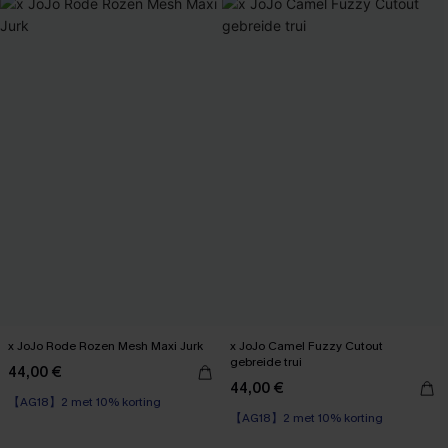
x JoJo Rode Rozen Mesh Maxi Jurk
x JoJo Camel Fuzzy Cutout
gebreide trui
44,00 €
【AG18】2 met 10% korting
44,00 €
【AG18】2 met 10% korting
High Waist
High Waist
【AG18】2 met 10% korting
【AG18】2 met 10% korting