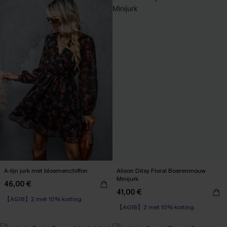
A-lijn jurk met bloemenchiffon
Alison Ditsy Floral Boerenmouw
Minijurk
46,00 €
【AG18】2 met 10% korting
41,00 €
【AG18】2 met 10% korting
High Waist
High Waist
【AG18】2 met 10% korting
【AG18】2 met 10% korting