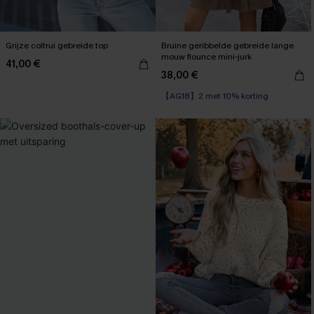
Grijze coltrui gebreide top
Bruine geribbelde gebreide lange
mouw flounce mini-jurk
41,00 €
38,00 €
【AG18】2 met 10% korting