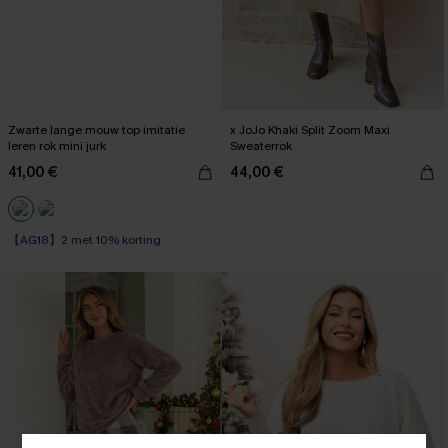
Zwarte lange mouw top imitatie
x JoJo Khaki Split Zoom Maxi
leren rok mini jurk
Sweaterrok
41,00 €
44,00 €
【AG18】2 met 10% korting
High Waist
【AG18】2 met 10% korting