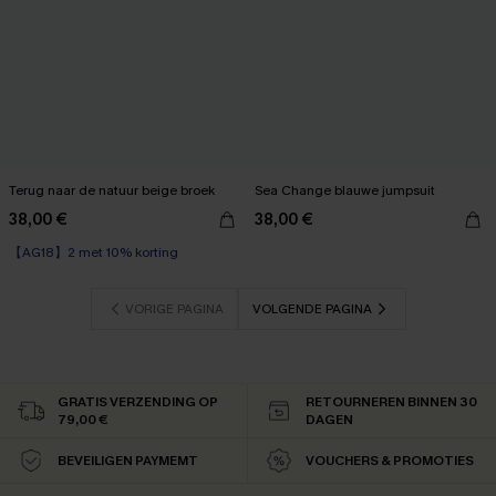
Terug naar de natuur beige broek
Sea Change blauwe jumpsuit
38,00 €
38,00 €
【AG18】2 met 10% korting
VORIGE PAGINA
VOLGENDE PAGINA
GRATIS VERZENDING OP
RETOURNEREN BINNEN 30
79,00 €
DAGEN
BEVEILIGEN PAYMEMT
VOUCHERS & PROMOTIES