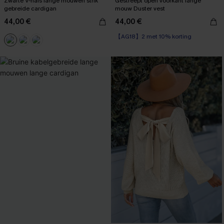
Zwarte V-hals lange mouwen strik
Gestreept open voorkant lange
gebreide cardigan
mouw Duster vest
44,00 €
44,00 €
【AG18】2 met 10% korting