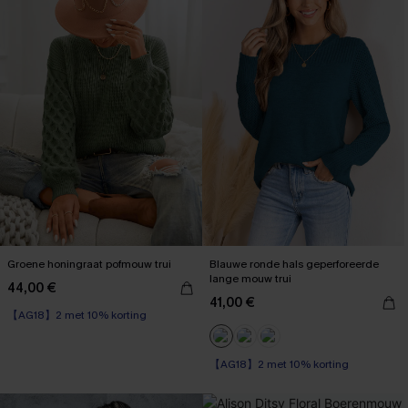
Groene honingraat pofmouw trui
Blauwe ronde hals geperforeerde
lange mouw trui
44,00 €
41,00 €
【AG18】2 met 10% korting
【AG18】2 met 10% korting