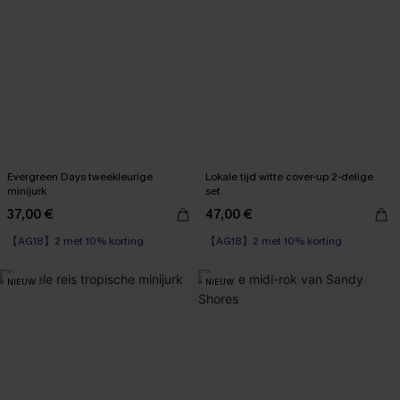
Evergreen Days tweekleurige
Lokale tijd witte cover-up 2-delige
minijurk
set
37,00 €
47,00 €
【AG18】2 met 10% korting
【AG18】2 met 10% korting
NIEUW
NIEUW