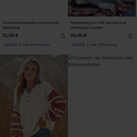
Oversized boothals-cover-up met
Regenboog trui met pompons en
uitsparing
verlaagde mouwen
33,00 €
44,00 €
【AG18】2 met 10% korting
Kreukvrij
【AG18】2 met 10% korting
【AG18】2 met 10% korting