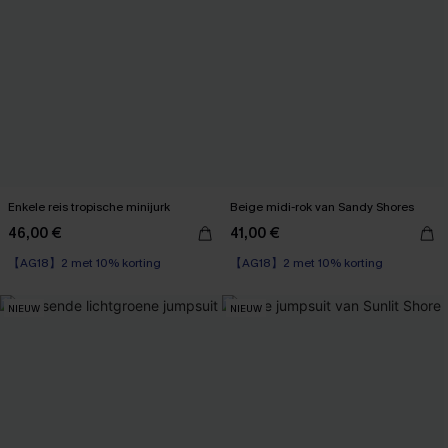
Enkele reis tropische minijurk
Beige midi-rok van Sandy Shores
46,00 €
41,00 €
【AG18】2 met 10% korting
【AG18】2 met 10% korting
NIEUW
NIEUW