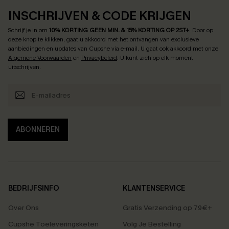
INSCHRIJVEN & CODE KRIJGEN
Schrijf je in om
10% KORTING GEEN MIN. & 15% KORTING OP 2ST+
.
Door op
deze knop te klikken, gaat u akkoord met het ontvangen van exclusieve
aanbiedingen en updates van Cupshe via e-mail. U gaat ook akkoord met onze
Algemene Voorwaarden
en
Privacybeleid
. U kunt zich op elk moment
uitschrijven.
ABONNEREN
BEDRIJFSINFO
KLANTENSERVICE
Over Ons
Gratis Verzending op 79€+
Cupshe Toeleveringsketen
Volg Je Bestelling