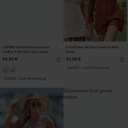
CUPSHE Dames Bloemenprint
x JOJO Sun All Day Cover-Up Mini
Chiffon A-lijn Mini Jurk Lange
Dress
Boerenmouwen Elastische Herfstjurk
44,00 €
44,00 €
Marineblauw
【AG18】2 met 10% korting
【AG18】2 met 10% korting
High Waist
【AG18】2 met 10% korting