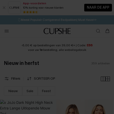
App-voordelen
NAAR DE APP
10% korting voor nieuwe klanten
LAATSTE KANS
⚡️
| Tot 50% korting>>
🩱
Meest Populair Corrigerend Badpakken| Must Have>>
1D:8H:24M:51S
👙
Koop 3, krijg 15% korting | CODE: SW15
💌Abonneer je & ontvang tot 15% korting>>
-6,00 € op bestellingen van 39,00 €+ | Code:
EB6
voor uw
1e
bestelling, a
lle websitegebruik
Nieuw in herfst
359
artikelen
Filters
SORTEER OP
Nieuw
Sale
Feest