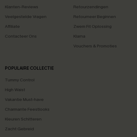
Klanten-Reviews
Retourzendingen
Veelgestelde Vragen
Retourneer Beginnen
Affiliate
Zwem Fit Oplossing
Contacteer Ons
Klarna
Vouchers & Promoties
POPULAIRE COLLECTIE
Tummy Control
High Waist
Vakantie Must-have
Charmante Feestlooks
Kleuren Schitteren
Zacht Gebreid