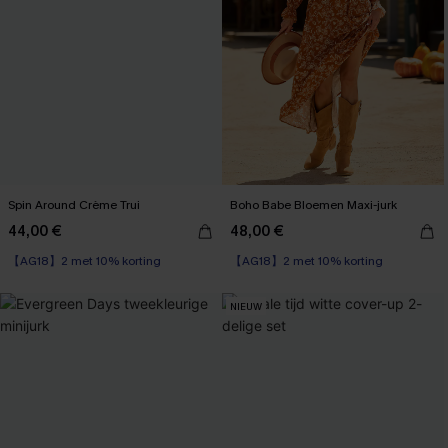
Spin Around Crème Trui
Boho Babe Bloemen Maxi-jurk
44,00 €
48,00 €
【AG18】2 met 10% korting
【AG18】2 met 10% korting
High Waist
【AG18】2 met 10% korting
NIEUW