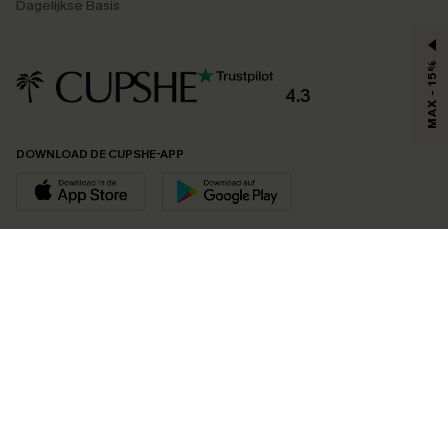
Dagelijkse Basis
MAX - 15%
4.3
DOWNLOAD DE CUPSHE-APP
VOLG ONS OP
©2026 CUPSHE EU
Bekijk onze
algemene voorwaarden
,
privacybeleid
en