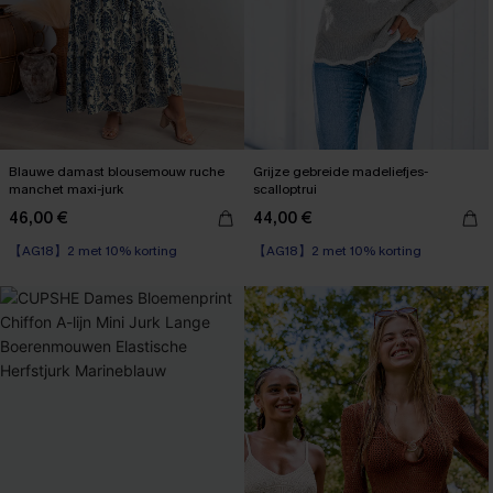
Blauwe damast blousemouw ruche
Grijze gebreide madeliefjes-
manchet maxi-jurk
scalloptrui
46,00 €
44,00 €
【AG18】2 met 10% korting
High Waist
【AG18】2 met 10% korting
【AG18】2 met 10% korting