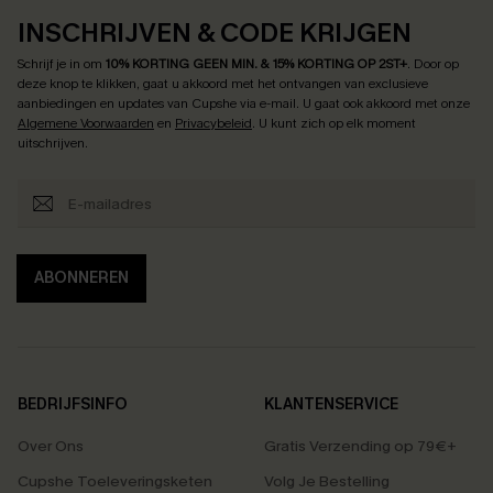
INSCHRIJVEN & CODE KRIJGEN
Schrijf je in om
10% KORTING GEEN MIN. & 15% KORTING OP 2ST+
.
Door op
deze knop te klikken, gaat u akkoord met het ontvangen van exclusieve
aanbiedingen en updates van Cupshe via e-mail. U gaat ook akkoord met onze
Algemene Voorwaarden
en
Privacybeleid
. U kunt zich op elk moment
uitschrijven.
ABONNEREN
BEDRIJFSINFO
KLANTENSERVICE
Over Ons
Gratis Verzending op 79€+
Cupshe Toeleveringsketen
Volg Je Bestelling