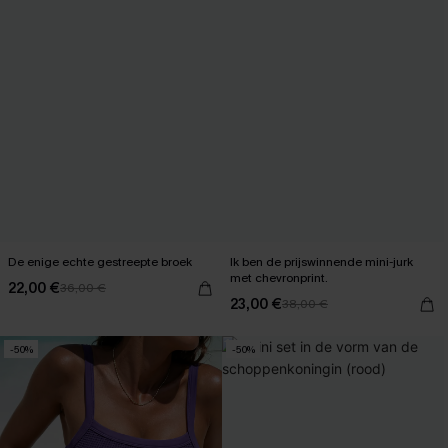
De enige echte gestreepte broek
Ik ben de prijswinnende mini-jurk
met chevronprint.
22,00 €
36,00 €
23,00 €
38,00 €
-50%
-50%