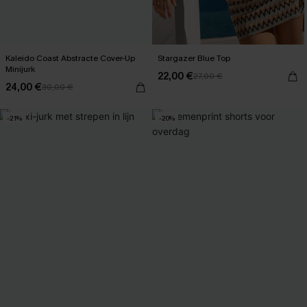
Kaleido Coast Abstracte Cover-Up
Stargazer Blue Top
Minijurk
22,00 €
27,00 €
24,00 €
30,00 €
-21%
-20%