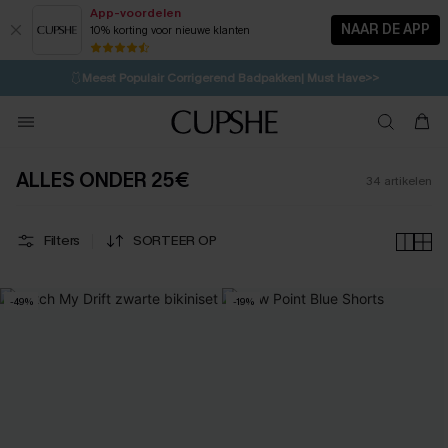
App-voordelen
NAAR DE APP
10% korting voor nieuwe klanten
LAATSTE KANS
⚡️
| Tot 50% korting>>
🩱
Meest Populair Corrigerend Badpakken| Must Have>>
2H:57M:7S
👙
Koop 3, krijg 15% korting | CODE: SW15
💌Abonneer je & ontvang tot 15% korting>>
ALLES ONDER 25€
34
artikelen
Filters
SORTEER OP
-49%
-19%