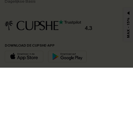
Dagelijkse Basis
MAX - 15%
4.3
DOWNLOAD DE CUPSHE-APP
VOLG ONS OP
©2026 CUPSHE EU
Bekijk onze
algemene voorwaarden
,
privacybeleid
en