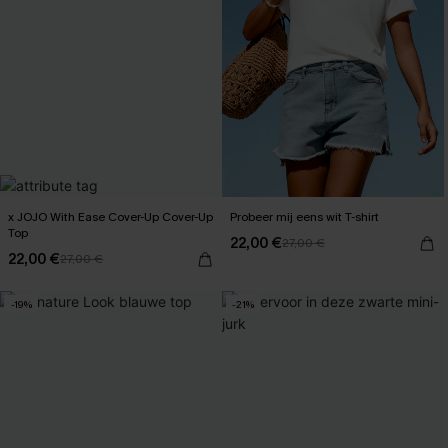
x JOJO With Ease Cover-Up Cover-Up
Probeer mij eens wit T-shirt
Top
22,00 €
27,00 €
22,00 €
27,00 €
-19%
-21%