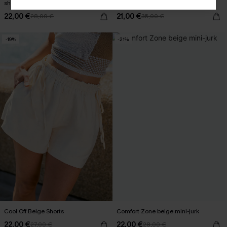
shorts
Jurk
22,00 €
21,00 €
28,00 €
35,00 €
-19%
-21%
Cool Off Beige Shorts
Comfort Zone beige mini-jurk
22,00 €
22,00 €
27,00 €
28,00 €