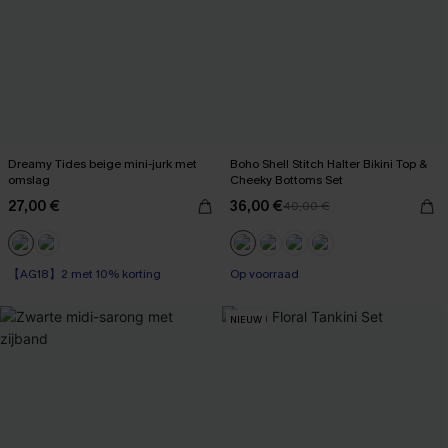
Dreamy Tides beige mini-jurk met
Boho Shell Stitch Halter Bikini Top &
omslag
Cheeky Bottoms Set
27,00 €
36,00 €
40,00 €
【AG18】2 met 10% korting
Op voorraad
NIEUW