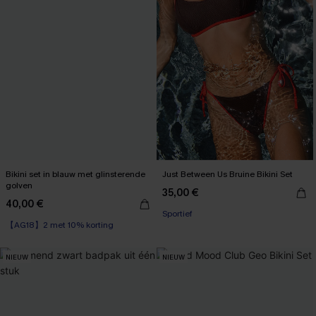
Bikini set in blauw met glinsterende
Just Between Us Bruine Bikini Set
golven
35,00 €
40,00 €
Sportief
【AG18】2 met 10% korting
NIEUW
NIEUW