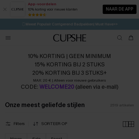
App-voordelen
NAAR DE APP
10% korting voor nieuwe klanten
LAATSTE KANS
⚡️
| Tot 50% korting>>
🩱
Meest Populair Corrigerend Badpakken| Must Have>>
1D:12H:57M:53S
👙
Koop 3, krijg 15% korting | CODE: SW15
💌Abonneer je & ontvang tot 15% korting>>
10% KORTING | GEEN MINIMUM
15% KORTING BIJ 2 STUKS
20% KORTING BIJ 3 STUKS+
MAX: 20 € | Alleen voor nieuwe gebruikers
CODE:
WELCOME20
(alleen via e-mail)
Onze meest geliefde stijlen
2519
artikelen
Filters
SORTEER OP
Nieuw
Sale
Feest