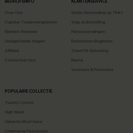
BEDRIJFSINFO
KLANTENSERVICE
Over Ons
Gratis Verzending op 79€+
Cupshe Toeleveringsketen
Volg Je Bestelling
Klanten-Reviews
Retourzendingen
Veelgestelde Vragen
Retourneer Beginnen
Affiliate
Zwem Fit Oplossing
Contacteer Ons
Klarna
Vouchers & Promoties
POPULAIRE COLLECTIE
Tummy Control
High Waist
Vakantie Must-have
Charmante Feestlooks