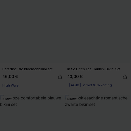
Paradise Isle bloemenbikini set
In So Deep Teal Tankini Bikini Set
46,00 €
43,00 €
【AG18】2 met 10% korting
High Waist
High Waist
【AG18】2 met 10% korting
NIEUW
NIEUW