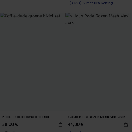
Corrigerend badpak
【AG18】2 met 10% korting
Koffie-dadelgroene bikini set
x JoJo Rode Rozen Mesh Maxi Jurk
39,00 €
44,00 €
【AG18】2 met 10% korting