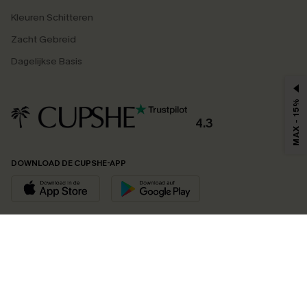
Kleuren Schitteren
Zacht Gebreid
Dagelijkse Basis
MAX - 15%
4.3
DOWNLOAD DE CUPSHE-APP
VOLG ONS OP