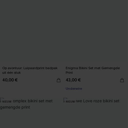
Op avontuur: Luipaardprint badpak
Enigma Bikini Set met Gemengde
uit één stuk
Print
40,00 €
43,00 €
Underwire
NIEUW
NIEUW