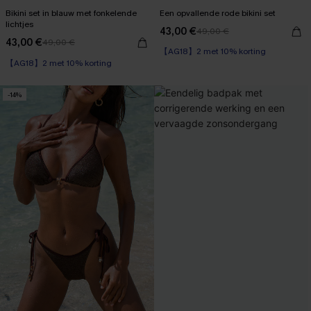
Bikini set in blauw met fonkelende
Een opvallende rode bikini set
lichtjes
43,00 €
49,00 €
【AG18】2 met 10% korting
43,00 €
49,00 €
Underwire
【AG18】2 met 10% korting
【AG18】2 met 10% korting
-14%