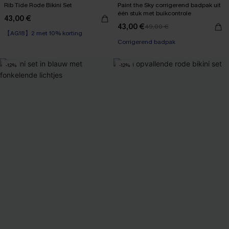
Rib Tide Rode Bikini Set
Paint the Sky corrigerend badpak uit
één stuk met buikcontrole
43,00 €
【AG18】2 met 10% korting
43,00 €
49,00 €
Naadloos
Corrigerend badpak
【AG18】2 met 10% korting
-12%
-12%