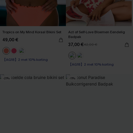
Tropics on My Mind Koraal Bikini Set
Act of Self-Love Bloemen Eendelig
Badpak
49,00 €
37,00 €
42,00 €
【AG18】2 met 10% korting
【AG18】2 met 10% korting
High Waist
Op voorraad
【AG18】2 met 10% korting
【AG18】2 met 10% korting
-21%
-11%