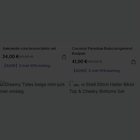
Gekoelde cola bruine bikini set
Coconut Paradise Buikcorrigerend
Badpak
34,00 €
43,00 €
【AG18】2 met 10% korting
41,00 €
46,00 €
【AG18】2 met 10% korting
High Waist
Op voorraad
【AG18】2 met 10% korting
【AG18】2 met 10% korting
-10%