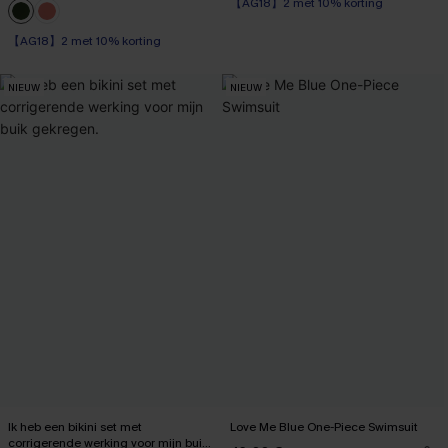
High Waist
【AG18】2 met 10% korting
【AG18】2 met 10% korting
Op voorraad
【AG18】2 met 10% korting
NIEUW
NIEUW
Ik heb een bikini set met
Love Me Blue One-Piece Swimsuit
corrigerende werking voor mijn buik