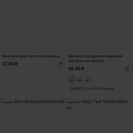
Abstracte bikini set met strandvuur
Natuurlijk corrigerend badpak uit
één stuk voor de buik
37,00 €
46,00 €
【AG18】2 met 10% korting
Corrigerend badpak
【AG18】2 met 10% korting
NIEUW
NIEUW