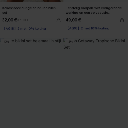
Kokosnootkleurige en bruine bikini
Eendelig badpak met corrigerende
set
werking en een vervaagde
zonsondergang
32,00 €
49,00 €
37,00 €
【AG18】2 met 10% korting
【AG18】2 met 10% korting
Corrigerend badpak
【AG18】2 met 10% korting
-13%
-12%