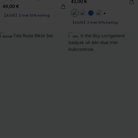
43,00 €
gekregen.
49,00 €
【AG18】2 met 10% korting
High Waist
+1
【AG18】2 met 10% korting
【AG18】2 met 10% korting
NIEUW
-12%