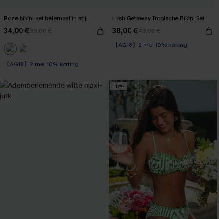
Roze bikini set helemaal in stijl
Lush Getaway Tropische Bikini Set
34,00 €
38,00 €
39,00 €
43,00 €
【AG18】2 met 10% korting
High Waist
【AG18】2 met 10% korting
【AG18】2 met 10% korting
-12%