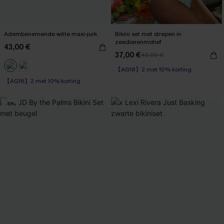
Adembenemende witte maxi-jurk
Bikini set met strepen in
zeedierenmotief
43,00 €
37,00 €
42,00 €
【AG18】2 met 10% korting
Op voorraad
【AG18】2 met 10% korting
【AG18】2 met 10% korting
-10%