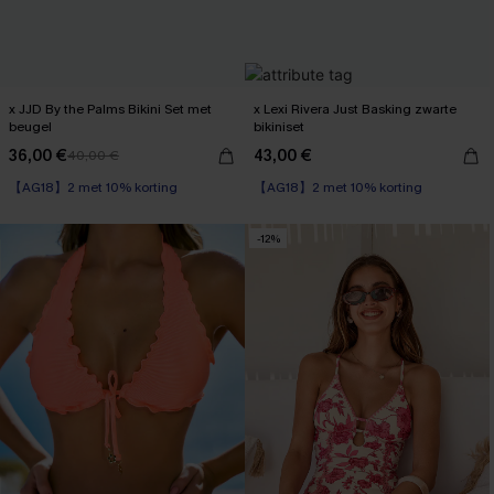
x JJD By the Palms Bikini Set met
x Lexi Rivera Just Basking zwarte
beugel
bikiniset
36,00 €
43,00 €
40,00 €
【AG18】2 met 10% korting
【AG18】2 met 10% korting
Op voorraad
Op voorraad
【AG18】2 met 10% korting
【AG18】2 met 10% korting
-12%