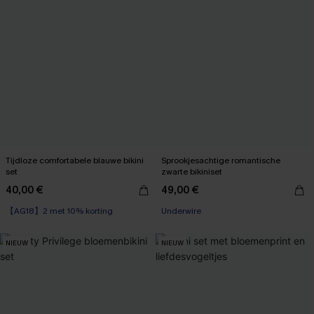
Tijdloze comfortabele blauwe bikini
Sprookjesachtige romantische
set
zwarte bikiniset
40,00 €
49,00 €
【AG18】2 met 10% korting
Underwire
NIEUW
NIEUW