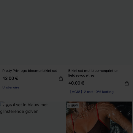
Pretty Privilege bloemenbikini set
Bikini set met bloemenprint en
liefdesvogeltjes
42,00 €
40,00 €
【AG18】2 met 10% korting
Underwire
High Waist
【AG18】2 met 10% korting
NIEUW
NIEUW