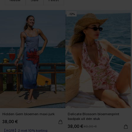
-12%
Hidden Gem bloemen maxi-jurk
Delicate Blossom bloemenprint
badpak uit één stuk
38,00 €
38,00 €
43,00 €
【AG18】2 met 10% korting
【AG18】2 met 10% korting