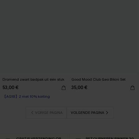
Dromend zwart badpak uit één stuk
Good Mood Club Geo Bikini Set
53,00 €
35,00 €
【AG18】2 met 10% korting
Underwire
【AG18】2 met 10% korting
VORIGE PAGINA
VOLGENDE PAGINA
GRATIS VERZENDING OP
RETOURNEREN BINNEN 30