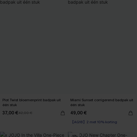
Plot Twist bloemenprint badpak uit
Miami Sunset corrigerend badpak uit
één stuk
één stuk
37,00 €
49,00 €
42,00 €
【AG18】2 met 10% korting
Corrigerend badpak
【AG18】2 met 10% korting
-10%