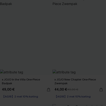
x JOJO In the Villa One-Piece
x JOJO New Chapter One-Piece
Badpak
Zwempak
49,00 €
44,00 €
49,00 €
【AG18】2 met 10% korting
【AG18】2 met 10% korting
Underwire
【AG18】2 met 10% korting