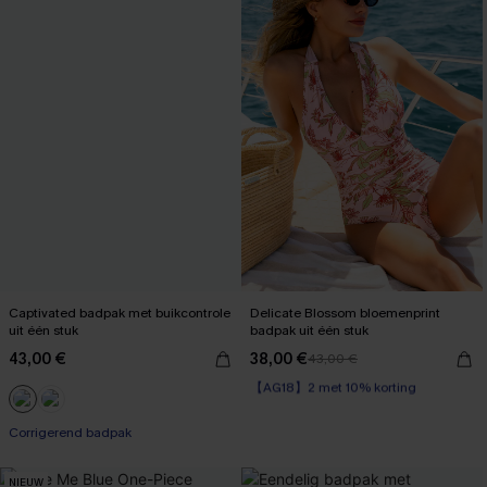
Captivated badpak met buikcontrole
Delicate Blossom bloemenprint
uit één stuk
badpak uit één stuk
43,00 €
38,00 €
43,00 €
【AG18】2 met 10% korting
Corrigerend badpak
【AG18】2 met 10% korting
Corrigerend badpak
NIEUW