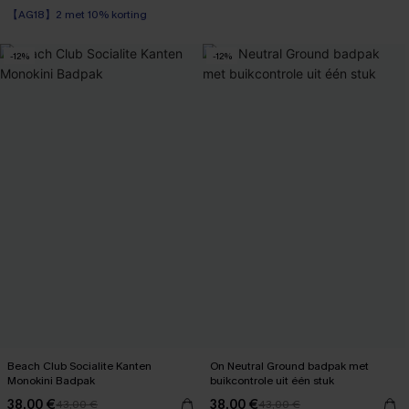
Op voorraad
【AG18】2 met 10% korting
-12%
-12%
Beach Club Socialite Kanten
On Neutral Ground badpak met
Monokini Badpak
buikcontrole uit één stuk
38,00 €
38,00 €
43,00 €
43,00 €