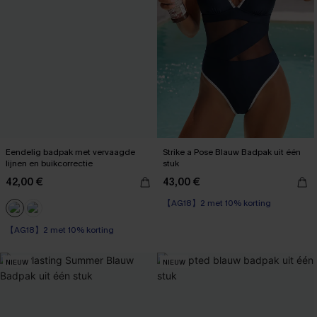
Eendelig badpak met vervaagde
Strike a Pose Blauw Badpak uit één
lijnen en buikcorrectie
stuk
42,00 €
43,00 €
【AG18】2 met 10% korting
Sportief
【AG18】2 met 10% korting
【AG18】2 met 10% korting
Corrigerend badpak
【AG18】2 met 10% korting
NIEUW
NIEUW