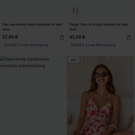
Een opvallend zwart badpak uit één
Reign Slim & Sculpt badpak uit één
stuk
stuk
37,00 €
43,00 €
【AG18】2 met 10% korting
【AG18】2 met 10% korting
Op voorraad
Op voorraad
【AG18】2 met 10% korting
【AG18】2 met 10% korting
-12%