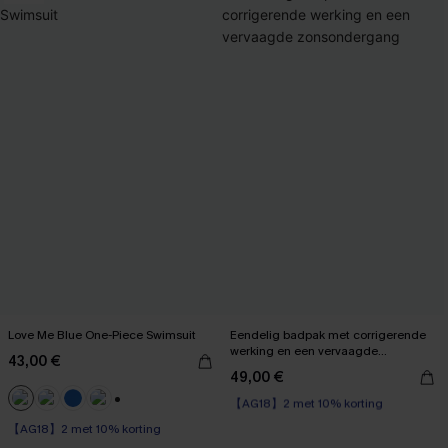
Love Me Blue One-Piece Swimsuit
Eendelig badpak met corrigerende
werking en een vervaagde
43,00 €
zonsondergang
49,00 €
【AG18】2 met 10% korting
Corrigerend badpak
+1
【AG18】2 met 10% korting
【AG18】2 met 10% korting