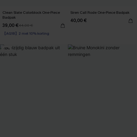
Clean Slate Colorblock One-Piece
Siren Call Rode One-Piece Badpak
Badpak
40,00 €
39,00 €
44,00 €
【AG18】2 met 10% korting
Op voorraad
【AG18】2 met 10% korting
-10%