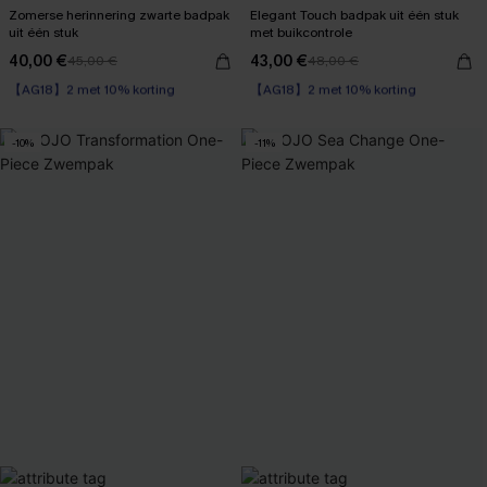
Zomerse herinnering zwarte badpak
Elegant Touch badpak uit één stuk
uit één stuk
met buikcontrole
40,00 €
43,00 €
45,00 €
48,00 €
【AG18】2 met 10% korting
【AG18】2 met 10% korting
Op voorraad
Corrigerend badpak
【AG18】2 met 10% korting
【AG18】2 met 10% korting
-10%
-11%