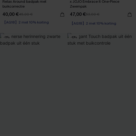
Relax Around badpak met
x JOJO Embrace It One-Piece
buikcorrectie
Zwempak
40,00 €
47,00 €
45,00 €
53,00 €
【AG18】2 met 10% korting
Corrigerend badpak
【AG18】2 met 10% korting
【AG18】2 met 10% korting
-11%
-10%