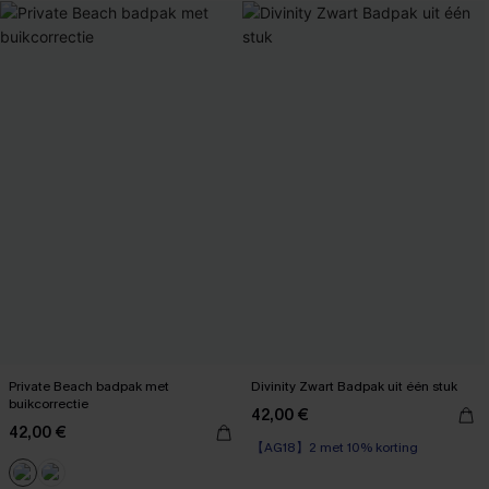
Private Beach badpak met
Divinity Zwart Badpak uit één stuk
buikcorrectie
42,00 €
【AG18】2 met 10% korting
42,00 €
Op voorraad
【AG18】2 met 10% korting
【AG18】2 met 10% korting