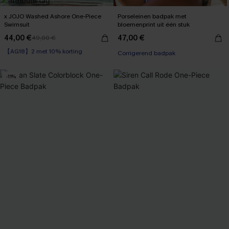
x JOJO Washed Ashore One-Piece
Porseleinen badpak met
Swimsuit
bloemenprint uit één stuk
44,00 €
47,00 €
49,00 €
【AG18】2 met 10% korting
Op voorraad
Corrigerend badpak
【AG18】2 met 10% korting
-11%