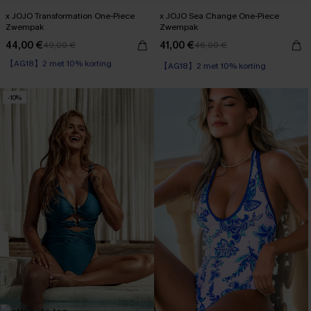
x JOJO Transformation One-Piece
x JOJO Sea Change One-Piece
Zwempak
Zwempak
44,00 €
41,00 €
49,00 €
46,00 €
【AG18】2 met 10% korting
Op voorraad
【AG18】2 met 10% korting
【AG18】2 met 10% korting
-10%