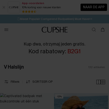
App-voordelen
NAAR DE APP
10% korting voor nieuwe klanten
LAATSTE KANS
⚡️
| Tot 50% korting>>
🩱
Meest Populair Corrigerend Badpakken| Must Have>>
💌Abonneer je & ontvang tot 15% korting>>
👙
Koop 3, krijg 15% korting | CODE: SW15
Kup dwa, otrzymaj jeden gratis.
Kod rabatowy:
B2G1
V Halslijn
132
artikelen
Filters
SORTEER OP
-12%