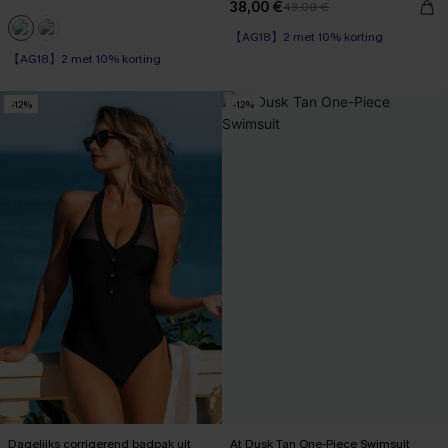
38,00 €
43,00 €
【AG18】2 met 10% korting
【AG18】2 met 10% korting
-12%
-12%
Dagelijks corrigerend badpak uit
At Dusk Tan One-Piece Swimsuit