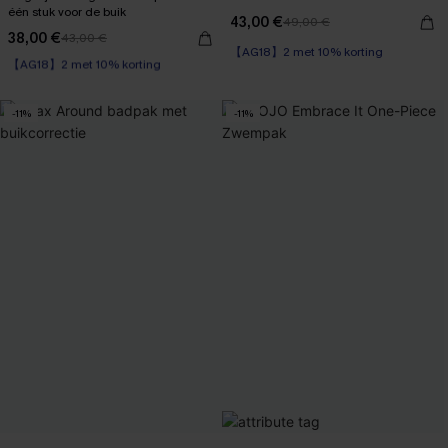
één stuk voor de buik
43,00 €
49,00 €
38,00 €
43,00 €
【AG18】2 met 10% korting
【AG18】2 met 10% korting
Corrigerend badpak
【AG18】2 met 10% korting
-11%
-11%