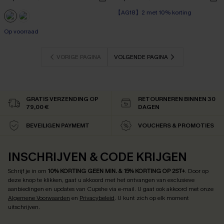
【AG18】2 met 10% korting
Op voorraad
【AG18】2 met 10% korting
Op voorraad
VORIGE PAGINA
VOLGENDE PAGINA
GRATIS VERZENDING OP
RETOURNEREN BINNEN 30
79,00 €
DAGEN
BEVEILIGEN PAYMEMT
VOUCHERS & PROMOTIES
INSCHRIJVEN & CODE KRIJGEN
Schrijf je in om
10% KORTING GEEN MIN. & 15% KORTING OP 2ST+
.
Door op
deze knop te klikken, gaat u akkoord met het ontvangen van exclusieve
aanbiedingen en updates van Cupshe via e-mail. U gaat ook akkoord met onze
Algemene Voorwaarden
en
Privacybeleid
. U kunt zich op elk moment
uitschrijven.