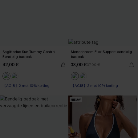
Sagittarius Sun Tummy Control
Monochroom Flex Support eendelig
Eendelig badpak
badpak
42,00 €
33,00 €
37,00 €
【AG18】2 met 10% korting
【AG18】2 met 10% korting
Op voorraad
Op voorraad
【AG18】2 met 10% korting
【AG18】2 met 10% korting
NIEUW