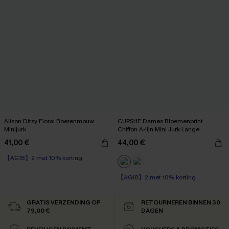
Alison Ditsy Floral Boerenmouw
CUPSHE Dames Bloemenprint
Minijurk
Chiffon A-lijn Mini Jurk Lange
Boerenmouwen Elastische Herfstjurk
41,00 €
44,00 €
Marineblauw
【AG18】2 met 10% korting
High Waist
【AG18】2 met 10% korting
【AG18】2 met 10% korting
High Waist
【AG18】2 met 10% korting
GRATIS VERZENDING OP
RETOURNEREN BINNEN 30
79,00 €
DAGEN