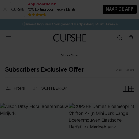
App-voordelen
NAAR DE APP
10% korting voor nieuwe klanten
LAATSTE KANS
⚡️
| Tot 50% korting>>
🩱
Meest Populair Corrigerend Badpakken| Must Have>>
💌Abonneer je & ontvang tot 15% korting>>
👙
Koop 3, krijg 15% korting | CODE: SW15
Shop Now
Subscribers Exclusive Offer
2
artikelen
Filters
SORTEER OP