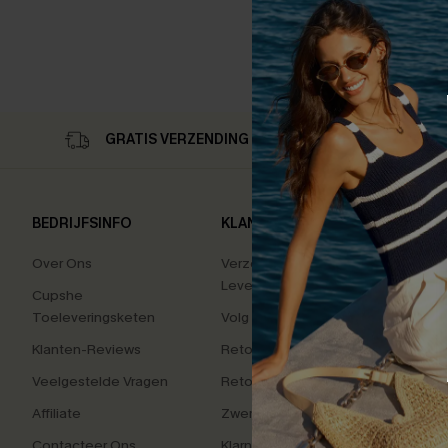
GRATIS VERZENDING OP 79,00 €
RET
BEDRIJFSINFO
KLANTENSERVICE
POPU
COLL
Over Ons
Verzending En
Levering
Tummy
Cupshe
Toeleveringsketen
Volg Je Bestelling
High 
Klanten-Reviews
Retourzendingen
Vakan
Veelgestelde Vragen
Retourneer Beginnen
Charm
Affiliate
Zwem Fit Oplossing
Kleur
Contacteer Ons
Klarna
Zacht