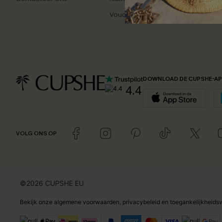
Vouchers & Promoties
Dagel
DOWNLOAD DE CUPSHE-A
4.4
VOLG ONS OP
©2026 CUPSHE EU
Bekijk onze
algemene voorwaarden
,
privacybeleid
en
toegankelijkheidsv