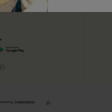
ABONN
ijkse Basis
PP
Cookie-beheer
erklaring
.