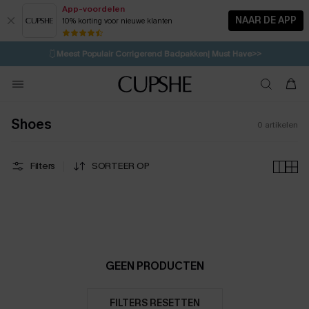
App-voordelen
NAAR DE APP
10% korting voor nieuwe klanten
LAATSTE KANS
⚡️
| Tot 50% korting>>
🩱
Meest Populair Corrigerend Badpakken| Must Have>>
💌Abonneer je & ontvang tot 15% korting>>
👙
Koop 3, krijg 15% korting | CODE: SW15
Shoes
0
artikelen
Filters
SORTEER OP
GEEN PRODUCTEN
FILTERS RESETTEN