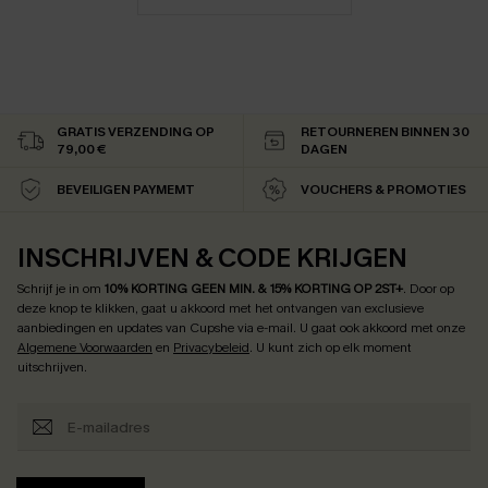
GRATIS VERZENDING OP
RETOURNEREN BINNEN 30
79,00 €
DAGEN
BEVEILIGEN PAYMEMT
VOUCHERS & PROMOTIES
INSCHRIJVEN & CODE KRIJGEN
Schrijf je in om
10% KORTING GEEN MIN. & 15% KORTING OP 2ST+
.
Door op
deze knop te klikken, gaat u akkoord met het ontvangen van exclusieve
aanbiedingen en updates van Cupshe via e-mail. U gaat ook akkoord met onze
Algemene Voorwaarden
en
Privacybeleid
. U kunt zich op elk moment
uitschrijven.