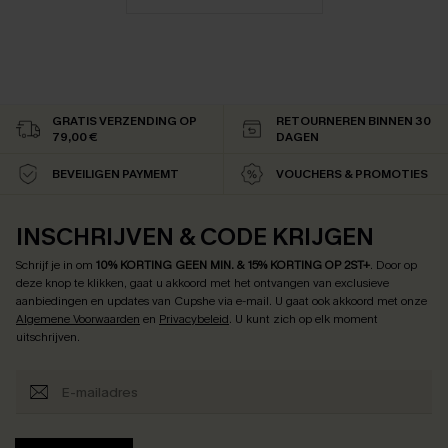
GRATIS VERZENDING OP
RETOURNEREN BINNEN 30
79,00 €
DAGEN
BEVEILIGEN PAYMEMT
VOUCHERS & PROMOTIES
INSCHRIJVEN & CODE KRIJGEN
Schrijf je in om
10% KORTING GEEN MIN. & 15% KORTING OP 2ST+
.
Door op
deze knop te klikken, gaat u akkoord met het ontvangen van exclusieve
aanbiedingen en updates van Cupshe via e-mail. U gaat ook akkoord met onze
Algemene Voorwaarden
en
Privacybeleid
. U kunt zich op elk moment
uitschrijven.