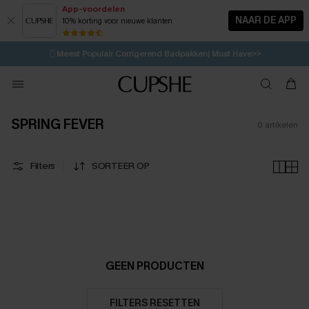
App-voordelen
NAAR DE APP
10% korting voor nieuwe klanten
LAATSTE KANS
⚡️
| Tot 50% korting>>
🩱
Meest Populair Corrigerend Badpakken| Must Have>>
💌Abonneer je & ontvang tot 15% korting>>
👙
Koop 3, krijg 15% korting | CODE: SW15
SPRING FEVER
0
artikelen
Filters
SORTEER OP
GEEN PRODUCTEN
FILTERS RESETTEN