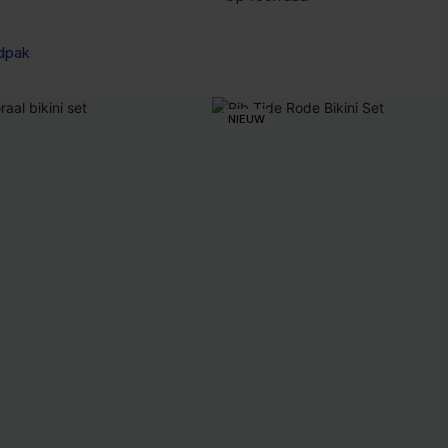
dpak
NIEUW