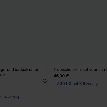
rigerend badpak uit één
Tropische bikini set voor aan
uik
46,00 €
【AG18】2 met 10% korting
0% korting
dpak