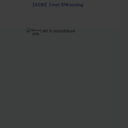
【AG18】2 met 10% korting
High Waist
【AG18】2 met 10% korting
-12%