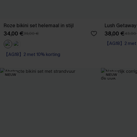
Roze bikini set helemaal in stijl
Lush Getaway 
34,00 €
38,00 €
39,00 €
43,00
【AG18】2 met 1
High Waist
【AG18】2 met 10% korting
【AG18】2 met 1
NIEUW
NIEUW