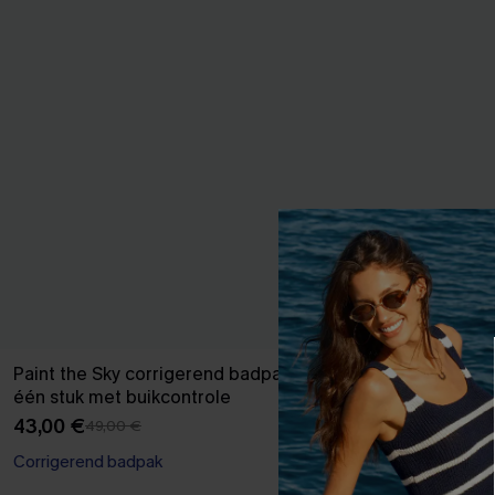
Paint the Sky corrigerend badpak uit
Coole geometr
één stuk met buikcontrole
37,00 €
42,00
43,00 €
49,00 €
【AG18】2 met 1
Corrigerend badpak