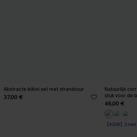
Abstracte bikini set met strandvuur
Natuurlijk cor
stuk voor de b
37,00 €
46,00 €
【AG18】2 met 1
Corrigerend ba