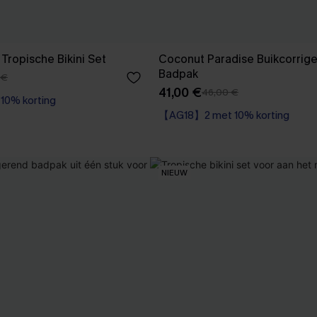
Tropische Bikini Set
Coconut Paradise Buikcorrig
Badpak
 €
41,00 €
46,00 €
0% korting
【AG18】2 met 10% korting
Op voorraad
0% korting
【AG18】2 met 10% korting
NIEUW