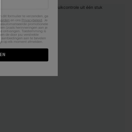
【AG18】2 met 10% korting
n dit formulier te verzenden, ga
aarden
en ons
Privacybeleid
. Je
 geautomatiseerde promotionele
en (zoals herinneringen aan je
te ontvangen. Toestemming is
en de door jou verstrekte
n aanbiedingen aan te bevelen
nt je op elk moment afmelden.
EN