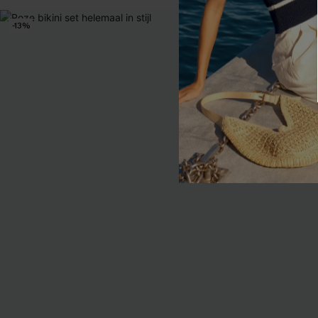
-13%
-12%