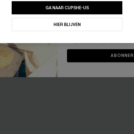
GA NAAR CUPSHE-US
-11%
Door je contactgegevens in te vullen e
je akkoord met onze
Algemene Voorw
HIER BLIJVEN
stemt er tevens mee in om herhaalde
en gepersonaliseerde marketingbericht
winkelwagen) en e-mails van Cupshe 
niet vereist voor een aankoop. We kunn
informatie gebruiken om producten e
die aansluiten bij jouw profiel. Je ku
ABONNER