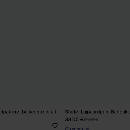
dpak met buikcontrole uit
Starlet Luipaardprint Badpak u
33,00 €
37,00 €
Op voorraad