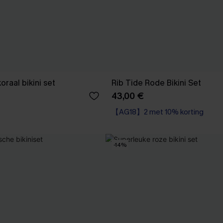
oraal bikini set
Rib Tide Rode Bikini Set
43,00 €
【AG18】2 met 10% korting
Naadloos
【AG18】2 met 10% korting
-14%