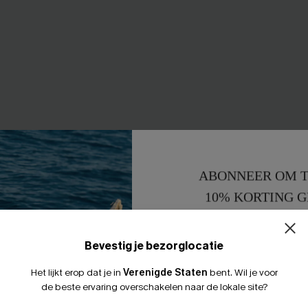
ABONNEER OM T
10% KORTING G
15% KORTING 
ische bikiniset
Superleuke roze bikini set
Bevestig je bezorglocatie
32,00 €
 €
37,00 €
Het lijkt erop dat je in
Verenigde Staten
bent.
Wil je voor
0% korting
【AG18】2 met 10% korting
de beste ervaring overschakelen naar de lokale site?