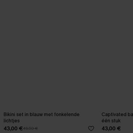
Bikini set in blauw met fonkelende
Captivated ba
lichtjes
één stuk
43,00 €
43,00 €
49,00 €