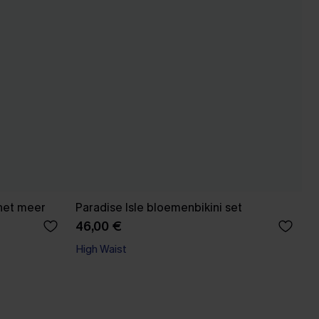
 het meer
Paradise Isle bloemenbikini set
46,00 €
High Waist