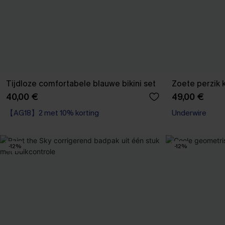
Tijdloze comfortabele blauwe bikini set
Zoete perzik k
40,00 €
49,00 €
【AG18】2 met 10% korting
Underwire
-12%
-12%