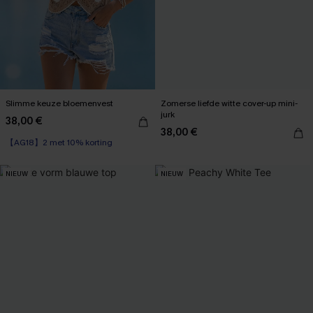
Slimme keuze bloemenvest
Zomerse liefde witte cover-up mini-
jurk
38,00 €
38,00 €
【AG18】2 met 10% korting
NIEUW
NIEUW