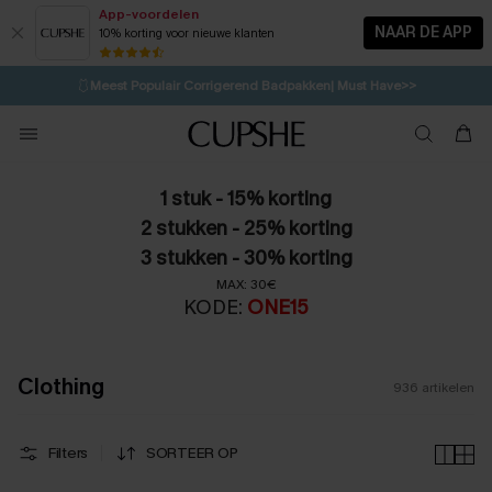
App-voordelen
NAAR DE APP
10% korting voor nieuwe klanten
LAATSTE KANS
⚡️
| Tot 50% korting>>
🩱
Meest Populair Corrigerend Badpakken| Must Have>>
💌Abonneer je & ontvang tot 15% korting>>
👙
Koop 3, krijg 15% korting | CODE: SW15
1 stuk - 15% korting
2 stukken - 25% korting
3 stukken - 30% korting
MAX: 30€
KODE:
ONE15
Clothing
936
artikelen
Filters
SORTEER OP