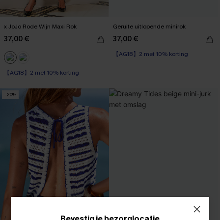
x JoJo Rode Wijn Maxi Rok
Geruite uitlopende minirok
37,00 €
37,00 €
【AG18】2 met 10% korting
【AG18】2 met 10% korting
-20%
Bevestig je bezorglocatie