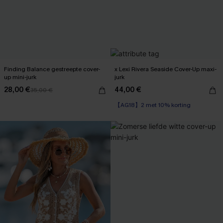
Finding Balance gestreepte cover-
x Lexi Rivera Seaside Cover-Up maxi-
up mini-jurk
jurk
28,00 €
44,00 €
35,00 €
【AG18】2 met 10% korting