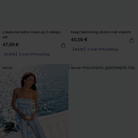
Lokale tijd witte cover-up 2-delige
Keep Swimming shorts met visprint
set
40,00 €
47,00 €
【AG18】2 met 10% korting
【AG18】2 met 10% korting
NIEUW
NIEUW