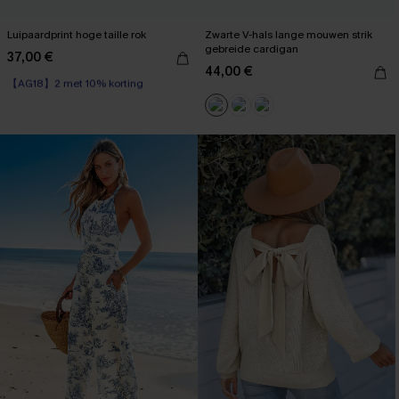
Luipaardprint hoge taille rok
Zwarte V-hals lange mouwen strik
gebreide cardigan
37,00 €
【AG18】2 met 10% korting
44,00 €
High Waist
【AG18】2 met 10% korting