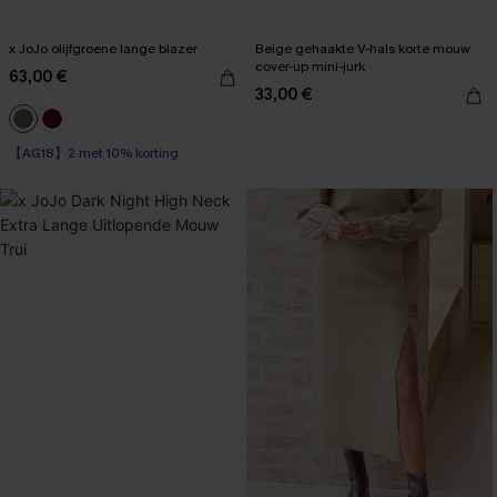
x JoJo olijfgroene lange blazer
Beige gehaakte V-hals korte mouw
cover-up mini-jurk
63,00 €
33,00 €
【AG18】2 met 10% korting