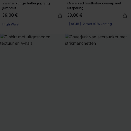
Zwarte plunge halter jogging
Oversized boothals-cover-up met
jumpsuit
uitsparing
36,00 €
33,00 €
【AG18】2 met 10% korting
High Waist
Kreukvrij
【AG18】2 met 10% korting