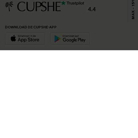
MAX - 15%
4.4
DOWNLOAD DE CUPSHE-APP
VOLG ONS OP
©2026 CUPSHE EU
Bekijk onze
algemene voorwaarden
,
privacybeleid
en
toegankelijkheidsverklaring
.
Cookie-beheer