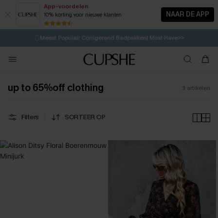
App-voordelen
NAAR DE APP
10% korting voor nieuwe klanten
LAATSTE KANS
⚡️
| Tot 50% korting>>
🩱
Meest Populair Corrigerend Badpakken| Must Have>>
💌Abonneer je & ontvang tot 15% korting>>
👙
Koop 3, krijg 15% korting | CODE: SW15
up to 65%off clothing
3
artikelen
Filters
SORTEER OP