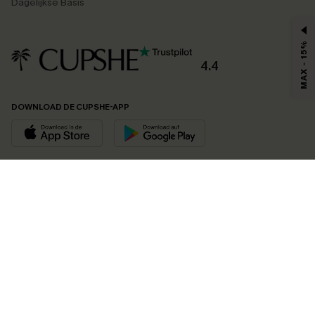
Dagelijkse Basis
MAX - 15%
4.4
DOWNLOAD DE CUPSHE-APP
VOLG ONS OP
©2026 CUPSHE EU
Bekijk onze
algemene voorwaarden
,
privacybeleid
en