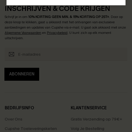
INSCHRIJVEN & CODE KRIJGEN
Schrijf je in om
10% KORTING GEEN MIN. & 15% KORTING OP 2ST+
.
Door op
deze knop te klikken, gaat u akkoord met het ontvangen van exclusieve
aanbiedingen en updates van Cupshe via e-mail. U gaat ook akkoord met onze
Algemene Voorwaarden
en
Privacybeleid
. U kunt zich op elk moment
uitschrijven.
ABONNEREN
BEDRIJFSINFO
KLANTENSERVICE
Over Ons
Gratis Verzending op 79€+
Cupshe Toeleveringsketen
Volg Je Bestelling