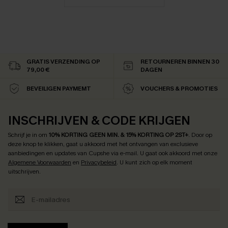
GRATIS VERZENDING OP
RETOURNEREN BINNEN 30
79,00 €
DAGEN
BEVEILIGEN PAYMEMT
VOUCHERS & PROMOTIES
INSCHRIJVEN & CODE KRIJGEN
Schrijf je in om
10% KORTING GEEN MIN. & 15% KORTING OP 2ST+
.
Door op
deze knop te klikken, gaat u akkoord met het ontvangen van exclusieve
aanbiedingen en updates van Cupshe via e-mail. U gaat ook akkoord met onze
Algemene Voorwaarden
en
Privacybeleid
. U kunt zich op elk moment
uitschrijven.