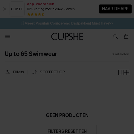
App-voordelen
NAAR DE APP
10% korting voor nieuwe klanten
LAATSTE KANS
⚡️
| Tot 50% korting>>
🩱
Meest Populair Corrigerend Badpakken| Must Have>>
💌Abonneer je & ontvang tot 15% korting>>
👙
Koop 3, krijg 15% korting | CODE: SW15
Up to 65 Swimwear
0
artikelen
Filters
SORTEER OP
GEEN PRODUCTEN
FILTERS RESETTEN