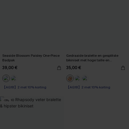
Seaside Blossom Paisley One-Piece
Gedraaide bralette en gesplitste
Badpak
bikiniset met hoge taille en
bloemenprint
39,00 €
35,00 €
【AG18】2 met 10% korting
【AG18】2 met 10% korting
Op voorraad
Op voorraad
-11%
【AG18】2 met 10% korting
【AG18】2 met 10% korting