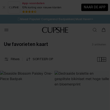
App-voordelen
NAAR DE APP
10% korting voor nieuwe klanten
LAATSTE KANS
⚡️
| Tot 50% korting>>
🩱
Meest Populair Corrigerend Badpakken| Must Have>>
💌Abonneer je & ontvang tot 15% korting>>
👙
Koop 3, krijg 15% korting | CODE: SW15
Uw favorieten kaart
3
artikelen
Filters
SORTEER OP