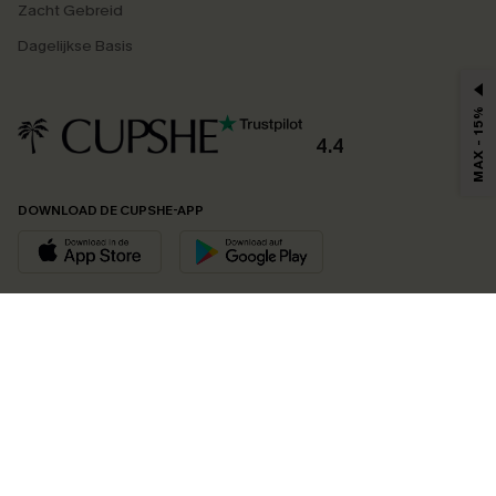
Zacht Gebreid
Dagelijkse Basis
MAX - 15%
4.4
DOWNLOAD DE CUPSHE-APP
VOLG ONS OP
©2026 CUPSHE EU