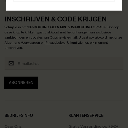
BEVEILIGEN PAYMEMT
VOUCHERS & PROMOTIES
INSCHRIJVEN & CODE KRIJGEN
Schrijf je in om
10% KORTING GEEN MIN. & 15% KORTING OP 2ST+
.
Door op
deze knop te klikken, gaat u akkoord met het ontvangen van exclusieve
aanbiedingen en updates van Cupshe via e-mail. U gaat ook akkoord met onze
Algemene Voorwaarden
en
Privacybeleid
. U kunt zich op elk moment
uitschrijven.
ABONNEREN
BEDRIJFSINFO
KLANTENSERVICE
Over Ons
Gratis Verzending op 79€+