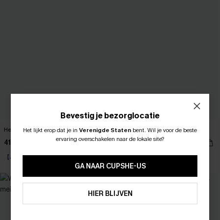
Bevestig je bezorglocatie
Hedendaagse tropische mini-jurk
Happy Medium witte mini-jurk
Het lijkt erop dat je in
Verenigde Staten
bent.
Wil je voor de beste
ABONNEER OM TE KRIJGEN﻿
ervaring overschakelen naar de lokale site?
41,00 €
38,00 €
10% KORTING GEEN MIN. 
【AG18】2 met 10% korting
【AG18】2 met 10% korting
15% KORTING OP 2ST+
GA NAAR CUPSHE-US
NIEUW
ABONNEREN
HIER BLIJVEN