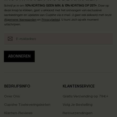
Schrijf je in om
10% KORTING GEEN MIN. & 15% KORTING OP 2ST+
.
Door op
deze knop te klikken, gaat u akkoord met het ontvangen van exclusieve
aanbiedingen en updates van Cupshe via e-mail. U gaat ook akkoord met onze
Algemene Voorwaarden
en
Privacybeleid
. U kunt zich op elk moment
uitschrijven.
ABONNEREN
BEDRIJFSINFO
KLANTENSERVICE
Over Ons
Gratis Verzending op 79€+
Cupshe Toeleveringsketen
Volg Je Bestelling
Klanten-Reviews
Retourzendingen