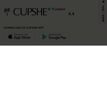
MAX - 15%
4.4
DOWNLOAD DE CUPSHE-APP
VOLG ONS OP
©2026 CUPSHE EU
Bekijk onze
algemene voorwaarden
,
privacybeleid
en
toegankelijkheidsverklaring
.
Cookie-beheer