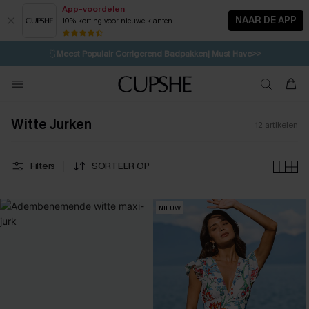
App-voordelen
NAAR DE APP
10% korting voor nieuwe klanten
LAATSTE KANS
⚡️
| Tot 50% korting>>
🩱
Meest Populair Corrigerend Badpakken| Must Have>>
💌Abonneer je & ontvang tot 15% korting>>
👙
Koop 3, krijg 15% korting | CODE: SW15
Witte Jurken
12
artikelen
Filters
SORTEER OP
NIEUW