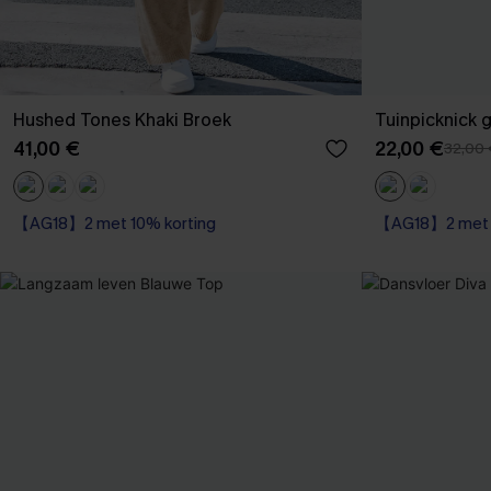
Hushed Tones Khaki Broek
Tuinpicknick g
41,00 €
22,00 €
32,00
【AG18】2 met 10% korting
【AG18】2 met 1