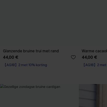
Glanzende bruine trui met rand
Warme cacaob
44,00 €
44,00 €
【AG18】2 met 10% korting
【AG18】2 met 1