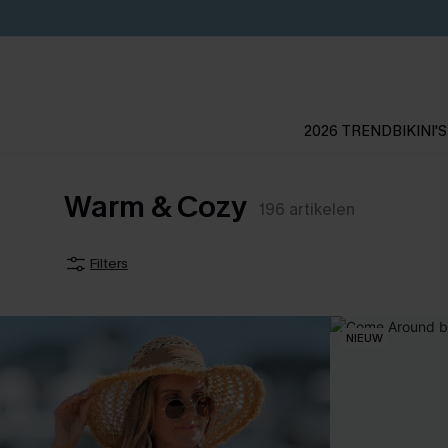
2026 TREND
BIKINI'S
Warm & Cozy
196
artikelen
Filters
NIEUW