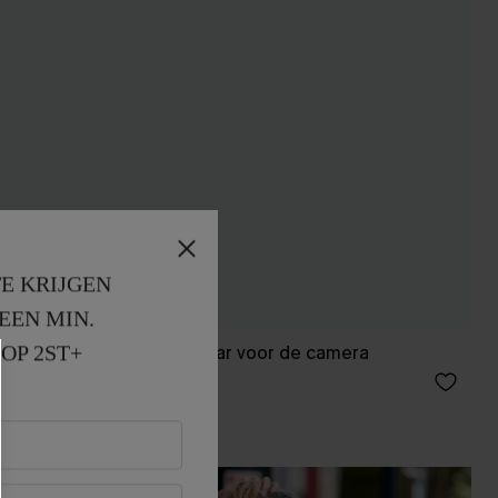
E KRIJGEN
EEN MIN. 
OP 2ST+
Mini-jurk klaar voor de camera
46,00 €