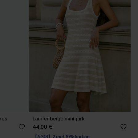
res
Laurier beige mini-jurk
44,00 €
【AG18】2 met 10% korting