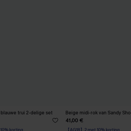
lauwe trui 2-delige set
Beige midi-rok van Sandy Sho
41,00 €
0% korting
【AG18】2 met 10% korting