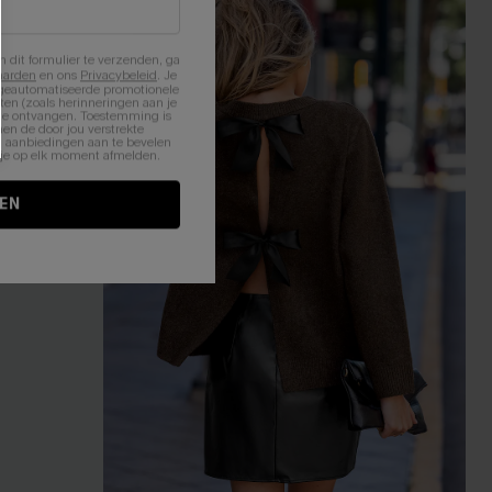
n dit formulier te verzenden, ga
aarden
en ons
Privacybeleid
. Je
 geautomatiseerde promotionele
en (zoals herinneringen aan je
te ontvangen. Toestemming is
en de door jou verstrekte
n aanbiedingen aan te bevelen
nt je op elk moment afmelden.
EN