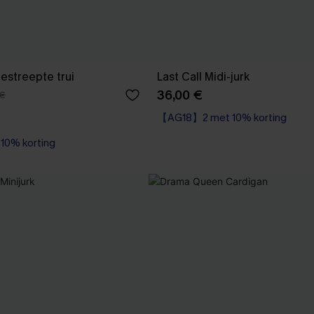
estreepte trui
Last Call Midi-jurk
36,00 €
 €
【AG18】2 met 10% korting
0% korting