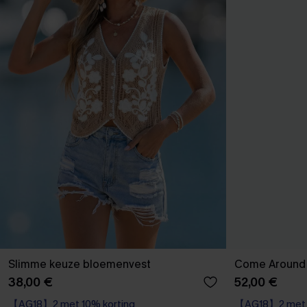
Slimme keuze bloemenvest
Come Around b
38,00 €
52,00 €
【AG18】2 met 10% korting
【AG18】2 met 1