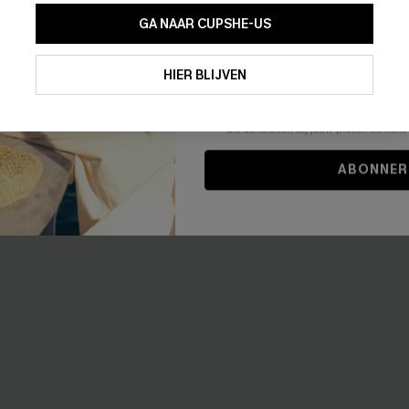
GA NAAR CUPSHE-US
Door je contactgegevens in te vullen e
je akkoord met onze
Algemene Voorw
HIER BLIJVEN
stemt er tevens mee in om herhaalde
en gepersonaliseerde marketingbericht
winkelwagen) en e-mails van Cupshe 
niet vereist voor een aankoop. We kunn
informatie gebruiken om producten e
die aansluiten bij jouw profiel. Je ku
ABONNER