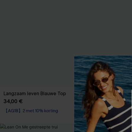
Langzaam leven Blauwe Top
Dansvloer Diva
34,00 €
46,00 €
【AG18】2 met 10% korting
【AG18】2 met 1