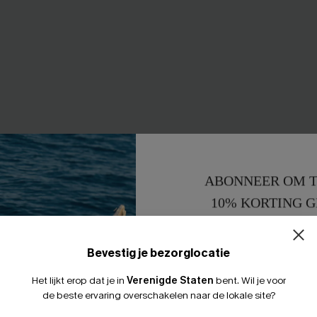
ABONNEER OM T
10% KORTING G
15% KORTING 
 Minijurk
Drama Queen Cardigan
46,00 €
Bevestig je bezorglocatie
0% korting
【AG18】2 met 10% korting
Het lijkt erop dat je in
Verenigde Staten
bent.
Wil je voor
de beste ervaring overschakelen naar de lokale site?