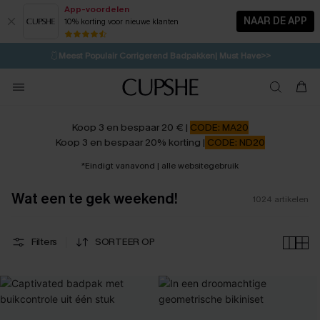
App-voordelen
NAAR DE APP
10% korting voor nieuwe klanten
LAATSTE KANS
⚡️
| Tot 50% korting>>
🩱
Meest Populair Corrigerend Badpakken| Must Have>>
💌Abonneer je & ontvang tot 15% korting>>
👙
Koop 3, krijg 15% korting | CODE: SW15
Koop 3 en bespaar 20 € |
CODE: MA20
Koop 3 en bespaar 20% korting |
CODE: ND20
*Eindigt vanavond | alle websitegebruik
Wat een te gek weekend!
1024
artikelen
Filters
SORTEER OP