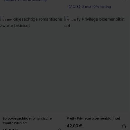
High Waist
【AG18】2 met 10% korting
【AG18】2 met 10% korting
NIEUW
NIEUW
Sprookjesachtige romantische
Pretty Privilege bloemenbikini set
zwarte bikiniset
42,00 €