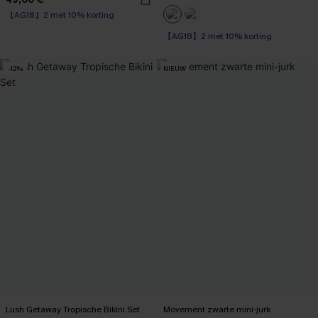
【AG18】2 met 10% korting
Corrigerend badpak
【AG18】2 met 10% korting
【AG18】2 met 10% korting
-12%
NIEUW
Lush Getaway Tropische Bikini Set
Movement zwarte mini-jurk