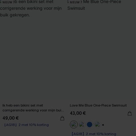
NIEUW
NIEUW
Ik heb een bikini set met
Love Me Blue One-Piece Swimsuit
corrigerende werking voor mijn buik
43,00 €
gekregen.
49,00 €
【AG18】2 met 10% korting
High Waist
+1
【AG18】2 met 10% korting
【AG18】2 met 10% korting