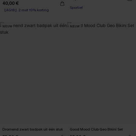
40,00 €
【AG18】2 met 10% korting
Sportief
High Waist
【AG18】2 met 10% korting
NIEUW
NIEUW
Dromend zwart badpak uit één stuk
Good Mood Club Geo Bikini Set