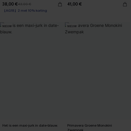
38,00 €
41,00 €
43,00 €
【AG18】2 met 10% korting
High Waist
【AG18】2 met 10% korting
NIEUW
NIEUW
Het is een maxi-jurk in date-blauw.
Primavera Groene Monokini
Zwempak