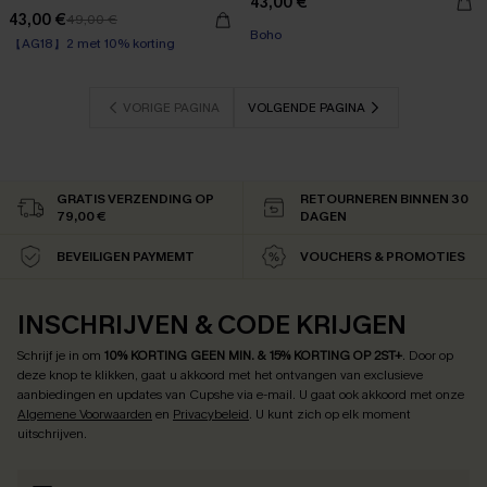
43,00 €
43,00 €
49,00 €
【AG18】2 met 10% korting
Boho
Corrigerend badpak
【AG18】2 met 10% korting
VORIGE PAGINA
VOLGENDE PAGINA
GRATIS VERZENDING OP
RETOURNEREN BINNEN 30
79,00 €
DAGEN
BEVEILIGEN PAYMEMT
VOUCHERS & PROMOTIES
INSCHRIJVEN & CODE KRIJGEN
Schrijf je in om
10% KORTING GEEN MIN. & 15% KORTING OP 2ST+
.
Door op
deze knop te klikken, gaat u akkoord met het ontvangen van exclusieve
aanbiedingen en updates van Cupshe via e-mail. U gaat ook akkoord met onze
Algemene Voorwaarden
en
Privacybeleid
. U kunt zich op elk moment
uitschrijven.