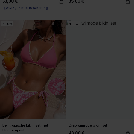
53,00 €
35,00 €
【AG18】2 met 10% korting
Underwire
【AG18】2 met 10% korting
NIEUW
NIEUW
Een tropische bikini set met
Diep wijnrode bikini set
bloemenprint
43,00 €