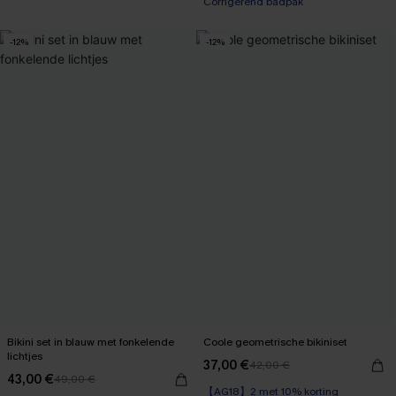
Corrigerend badpak
【AG18】2 met 10% korting
-12%
-12%
Bikini set in blauw met fonkelende
Coole geometrische bikiniset
lichtjes
37,00 €
42,00 €
43,00 €
49,00 €
【AG18】2 met 10% korting