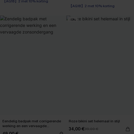
【AG18】2 met 10% korting
【AG18】2 met 10% korting
-13%
Eendelig badpak met corrigerende
Roze bikini set helemaal in stijl
werking en een vervaagde
34,00 €
39,00 €
zonsondergang
49,00 €