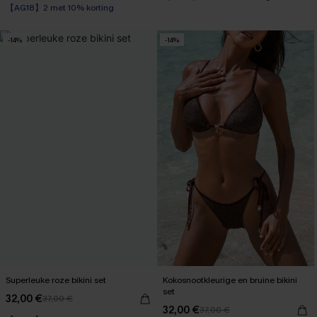
【AG18】2 met 10% korting
-14%
-14%
Superleuke roze bikini set
Kokosnootkleurige en bruine bikini
set
32,00 €
37,00 €
32,00 €
37,00 €