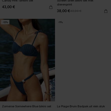
Candy Pink Tankini Set
Screen Siren bikini set met
dierenprint
43,00 €
38,00 €
43,00 €
-12%
-11%
Zomerse Somewhere Blue bikini set
La Plage Bruin Badpak uit één stuk