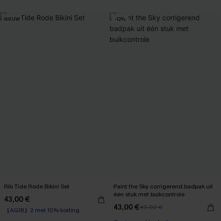
NIEUW
-12%
Rib Tide Rode Bikini Set
Paint the Sky corrigerend badpak uit
één stuk met buikcontrole
43,00 €
【AG18】2 met 10% korting
43,00 €
49,00 €
Naadloos