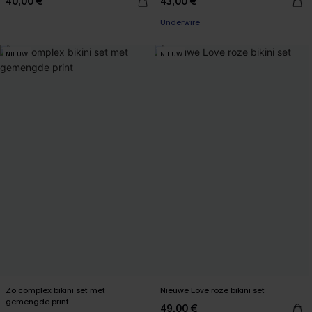
40,00 €
43,00 €
Underwire
NIEUW
NIEUW
Zo complex bikini set met
Nieuwe Love roze bikini set
gemengde print
49,00 €