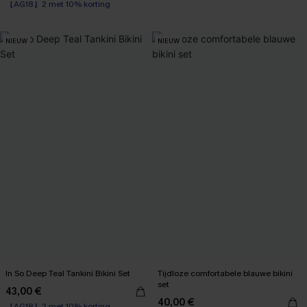
Corrigerend badpak
【AG18】2 met 10% korting
NIEUW
NIEUW
In So Deep Teal Tankini Bikini Set
Tijdloze comfortabele blauwe bikini
set
43,00 €
【AG18】2 met 10% korting
40,00 €