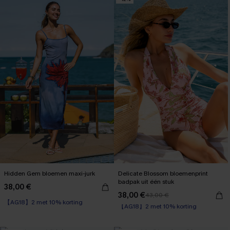
Hidden Gem bloemen maxi-jurk
Delicate Blossom bloemenprint
badpak uit één stuk
38,00 €
38,00 €
43,00 €
【AG18】2 met 10% korting
【AG18】2 met 10% korting
Corrigerend badpak
【AG18】2 met 10% korting