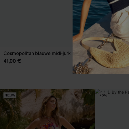
Cosmopolitan blauwe midi-jurk
Abstracte biki
41,00 €
37,00 €
NIEUW
-10%