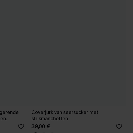
rigerende
Coverjurk van seersucker met
gen.
strikmanchetten
39,00 €