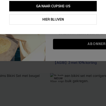
GA NAAR CUPSHE-US
Door je contactgegevens in te vullen e
je akkoord met onze
Algemene Voorw
HIER BLIJVEN
stemt er tevens mee in om herhaalde
en gepersonaliseerde marketingbericht
winkelwagen) en e-mails van Cupshe 
niet vereist voor een aankoop. We kunn
informatie gebruiken om producten e
die aansluiten bij jouw profiel. Je ku
ni set met strandvuur
Everlasting Summer Blauw Ba
ABONNER
één stuk
43,00 €
【AG18】2 met 10% korting
NIEUW