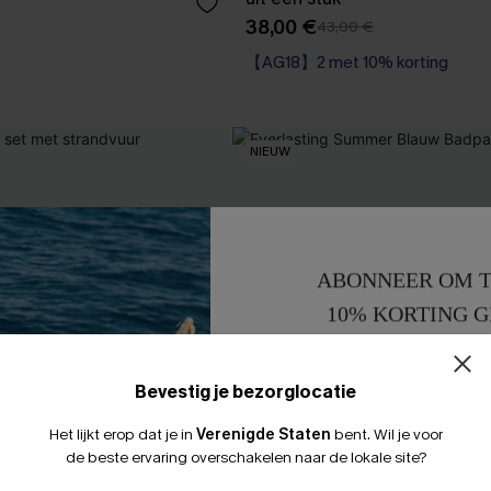
38,00 €
43,00 €
【AG18】2 met 10% korting
Corrigerend badpak
【AG18】2 met 10% korting
NIEUW
ABONNEER OM T
10% KORTING G
15% KORTING 
Bevestig je bezorglocatie
Het lijkt erop dat je in
Verenigde Staten
bent.
Wil je voor
de beste ervaring overschakelen naar de lokale site?