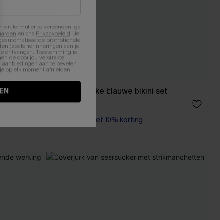
n dit formulier te verzenden, ga
aarden
en ons
Privacybeleid
. Je
 geautomatiseerde promotionele
en (zoals herinneringen aan je
te ontvangen. Toestemming is
en de door jou verstrekte
n aanbiedingen aan te bevelen
nt je op elk moment afmelden.
dpak uit
Aantrekkelijke blauwe bikini set
EN
40,00 €
【AG18】2 met 10% korting