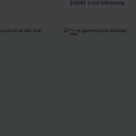
【AG18】2 met 10% korting
High Waist
0% korting
【AG18】2 met 10% korting
-12%