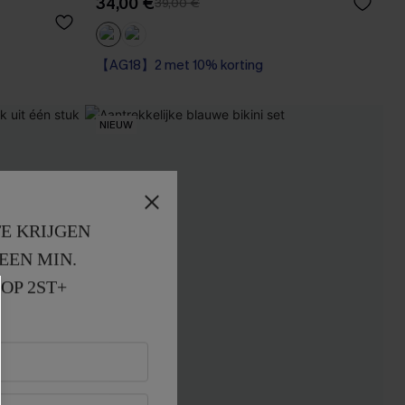
34,00 €
39,00 €
【AG18】2 met 10% korting
NIEUW
E KRIJGEN
EEN MIN. 
OP 2ST+