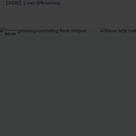
【AG18】2 met 10% korting
Op voorraad
High Waist
【AG18】2 met 1
【AG18】2 met 10% korting
NIEUW