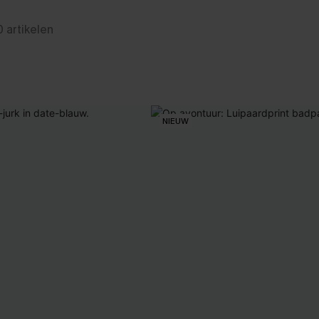
0
artikelen
NIEUW