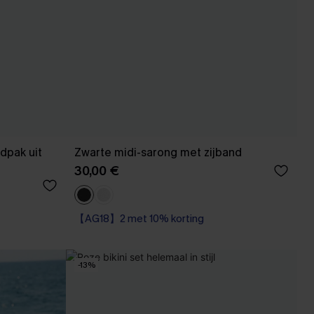
dpak uit
Zwarte midi-sarong met zijband
30,00 €
【AG18】2 met 10% korting
-13%