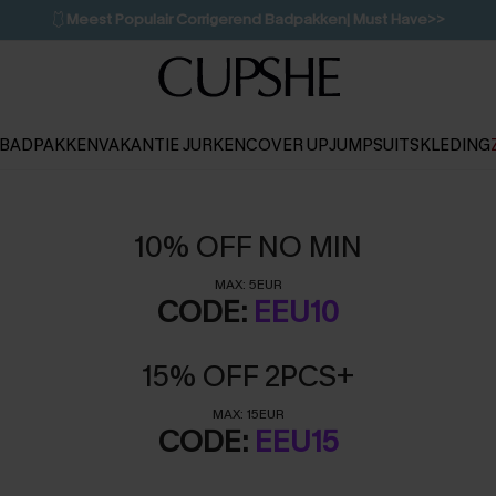
🩱
Meest Populair Corrigerend Badpakken| Must Have>>
💌Abonneer je & ontvang tot 15% korting>>
👙
Koop 3, krijg 15% korting | CODE: SW15
BADPAKKEN
VAKANTIE JURKEN
COVER UP
JUMPSUITS
KLEDING
10% OFF NO MIN
MAX: 5EUR
CODE:
EEU10
15% OFF 2PCS+
MAX: 15EUR
CODE:
EEU15