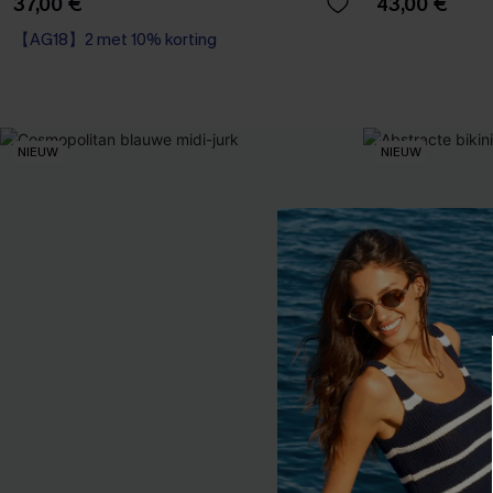
37,00 €
43,00 €
【AG18】2 met 10% korting
NIEUW
NIEUW