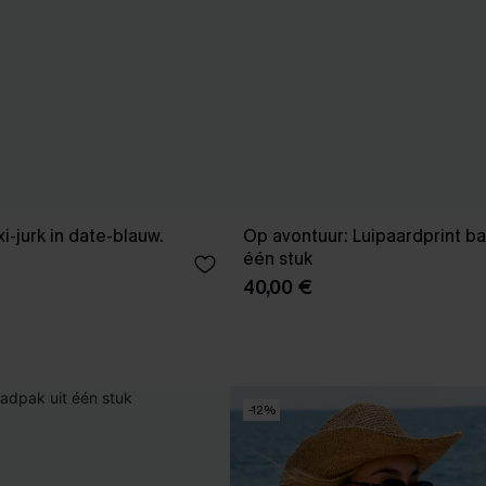
i-jurk in date-blauw.
Op avontuur: Luipaardprint ba
één stuk
40,00 €
-12%