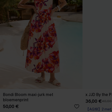
Bondi Bloom maxi-jurk met
x JJD By the 
bloemenprint
36,00 €
40,00
50,00 €
【AG18】2 met 1