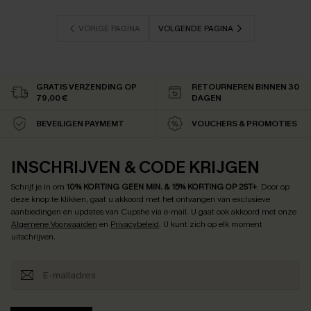
【AG18】2 met 10% korting
VORIGE PAGINA
VOLGENDE PAGINA
GRATIS VERZENDING OP
RETOURNEREN BINNEN 30
79,00 €
DAGEN
BEVEILIGEN PAYMEMT
VOUCHERS & PROMOTIES
INSCHRIJVEN & CODE KRIJGEN
Schrijf je in om
10% KORTING GEEN MIN. & 15% KORTING OP 2ST+
.
Door op
deze knop te klikken, gaat u akkoord met het ontvangen van exclusieve
aanbiedingen en updates van Cupshe via e-mail. U gaat ook akkoord met onze
Algemene Voorwaarden
en
Privacybeleid
. U kunt zich op elk moment
uitschrijven.