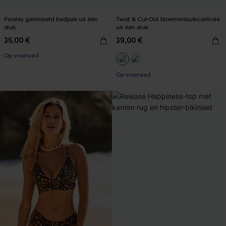
Paisley gerimpeld badpak uit één
Twist & Cut-Out bloemenbuikcontrole
stuk
uit één stuk
35,00 €
39,00 €
Op voorraad
【AG18】2 met 10% korting
Op voorraad
【AG18】2 met 10% korting