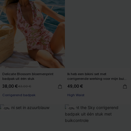
Delicate Blossom bloemenprint
Ik heb een bikini set met
badpak uit één stuk
corrigerende werking voor mijn buik
gekregen.
38,00 €
49,00 €
43,00 €
【AG18】2 met 10% korting
【AG18】2 met 10% korting
Corrigerend badpak
High Waist
【AG18】2 met 10% korting
【AG18】2 met 10% korting
-12%
-12%