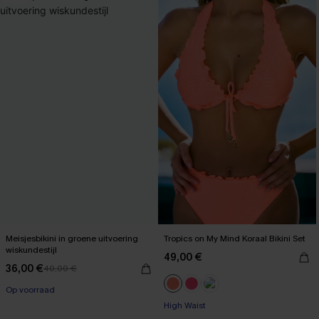
Meisjesbikini in groene uitvoering
Tropics on My Mind Koraal Bikini Set
wiskundestijl
49,00 €
36,00 €
40,00 €
【AG18】2 met 10% korting
【AG18】2 met 10% korting
Op voorraad
High Waist
【AG18】2 met 10% korting