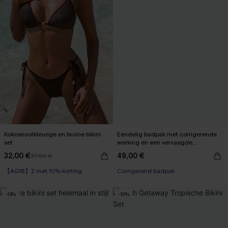
Kokosnootkleurige en bruine bikini
Eendelig badpak met corrigerende
set
werking en een vervaagde
zonsondergang
32,00 €
49,00 €
37,00 €
【AG18】2 met 10% korting
【AG18】2 met 10% korting
Corrigerend badpak
【AG18】2 met 10% korting
-13%
-12%