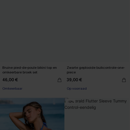
Bruine pied-de-poule bikini top en
Zwarte geplooide buikcontrole-one-
omkeerbare broek set
piece
46,00 €
39,00 €
Omkeerbaar
Op voorraad
-12%