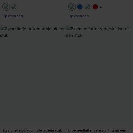
【AG18】2 met 10% korting
【AG18】2 met 10% korting
+1
Op voorraad
Op voorraad
【AG18】2 met 10% korting
【AG18】2 met 10% korting
Zwart liefje buikcontrole uit één stuk
Bloemenflutter vetersluiting uit één