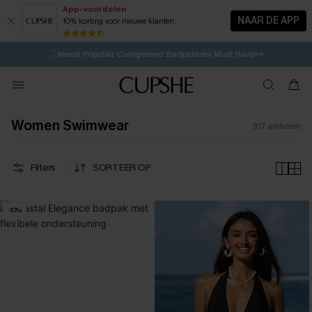
App-voordelen
NAAR DE APP
10% korting voor nieuwe klanten
LAATSTE KANS
⚡️
| Tot 50% korting>>
🩱
Meest Populair Corrigerend Badpakken| Must Have>>
💌Abonneer je & ontvang tot 15% korting>>
👙
Koop 3, krijg 15% korting | CODE: SW15
Women Swimwear
917
artikelen
Filters
SORTEER OP
-10%