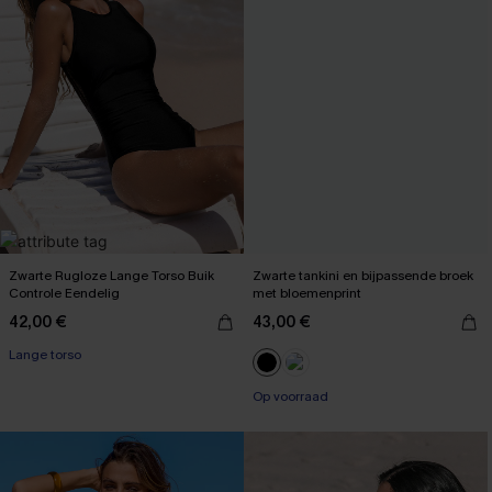
Zwarte Rugloze Lange Torso Buik
Zwarte tankini en bijpassende broek
Controle Eendelig
met bloemenprint
42,00 €
43,00 €
Lange torso
【AG18】2 met 10% korting
Op voorraad
【AG18】2 met 10% korting