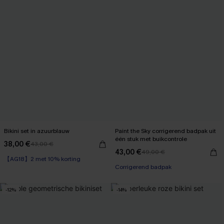
Bikini set in azuurblauw
Paint the Sky corrigerend badpak uit
één stuk met buikcontrole
38,00 €
43,00 €
43,00 €
49,00 €
【AG18】2 met 10% korting
Corrigerend badpak
-12%
-14%