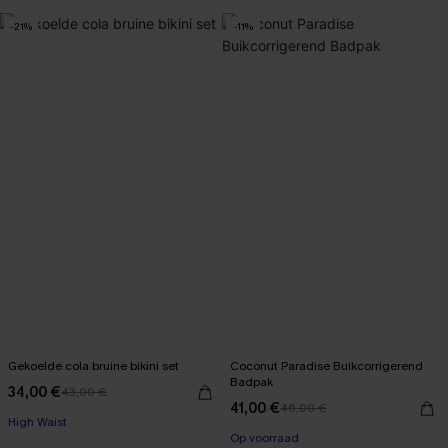
【AG18】2 met 10% korting
-21%
-11%
Gekoelde cola bruine bikini set
Coconut Paradise Buikcorrigerend
Badpak
34,00 €
43,00 €
【AG18】2 met 10% korting
41,00 €
46,00 €
【AG18】2 met 10% korting
High Waist
Op voorraad
【AG18】2 met 10% korting