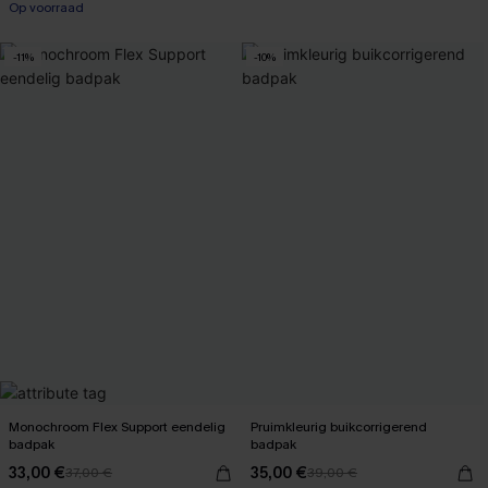
Op voorraad
【AG18】2 met 10% korting
-11%
-10%
Monochroom Flex Support eendelig
Pruimkleurig buikcorrigerend
badpak
badpak
33,00 €
35,00 €
37,00 €
39,00 €