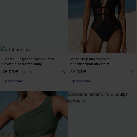
Coastal Elegance badpak met
Mesh diep uitgesneden
flexibele ondersteuning
halterbadpak uit één stuk
35,00 €
37,00 €
39,00 €
【AG18】2 met 10% korting
Op voorraad
Op voorraad
【AG18】2 met 10% korting