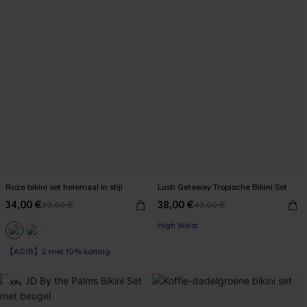
Roze bikini set helemaal in stijl
Lush Getaway Tropische Bikini Set
34,00 €
38,00 €
39,00 €
43,00 €
【AG18】2 met 10% korting
High Waist
【AG18】2 met 10% korting
【AG18】2 met 10% korting
-10%