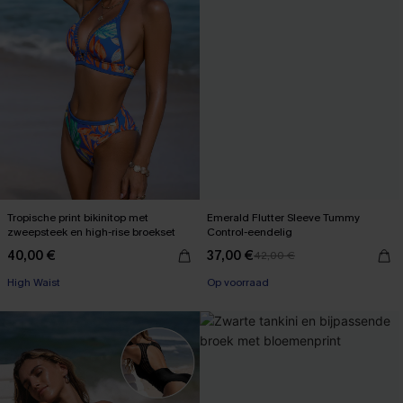
Tropische print bikinitop met
Emerald Flutter Sleeve Tummy
zweepsteek en high-rise broekset
Control-eendelig
40,00 €
37,00 €
42,00 €
【AG18】2 met 10% korting
【AG18】2 met 10% korting
High Waist
Op voorraad
【AG18】2 met 10% korting
【AG18】2 met 10% korting