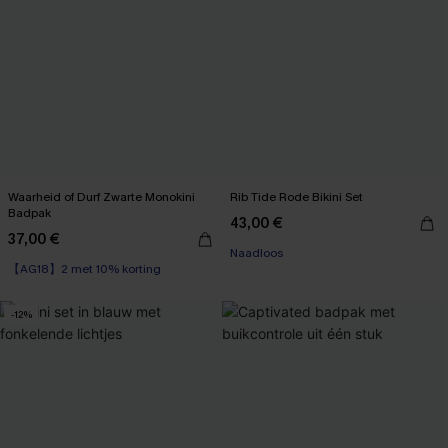
Waarheid of Durf Zwarte Monokini
Rib Tide Rode Bikini Set
Badpak
43,00 €
【AG18】2 met 10% korting
37,00 €
Naadloos
【AG18】2 met 10% korting
【AG18】2 met 10% korting
-12%