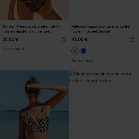
Garden Meadows bralette met V-
Release Happiness-top met kanten
hals en hipster bikiniset met
rug en hipster-bikiniset
middelhoge taille
35,00 €
42,00 €
Op voorraad
【AG18】2 met 10% korting
Op voorraad
【AG18】2 met 10% korting