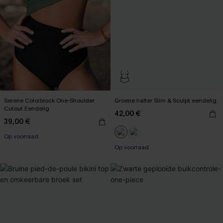
Serene Colorblock One-Shoulder
Groene halter Slim & Sculpt eendelig
Cutout Eendelig
42,00 €
39,00 €
【AG18】2 met 10% korting
Op voorraad
Op voorraad
【AG18】2 met 10% korting