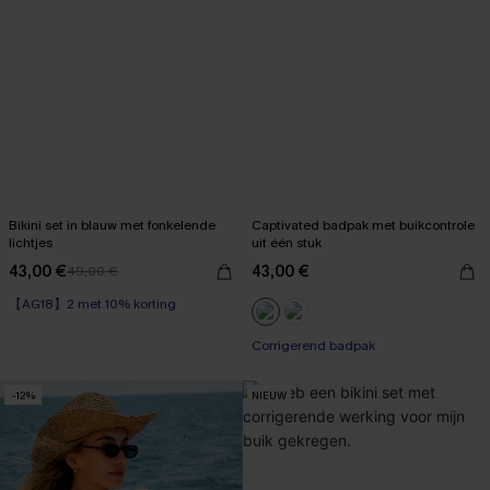
Bikini set in blauw met fonkelende
Captivated badpak met buikcontrole
lichtjes
uit één stuk
43,00 €
43,00 €
49,00 €
【AG18】2 met 10% korting
Corrigerend badpak
-12%
NIEUW