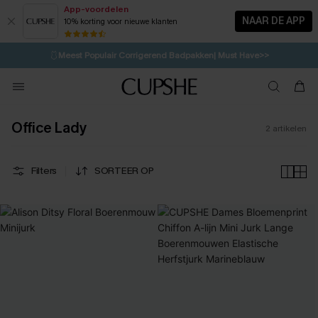
App-voordelen
NAAR DE APP
10% korting voor nieuwe klanten
LAATSTE KANS
⚡️
| Tot 50% korting>>
🩱
Meest Populair Corrigerend Badpakken| Must Have>>
💌Abonneer je & ontvang tot 15% korting>>
👙
Koop 3, krijg 15% korting | CODE: SW15
Office Lady
2
artikelen
Filters
SORTEER OP