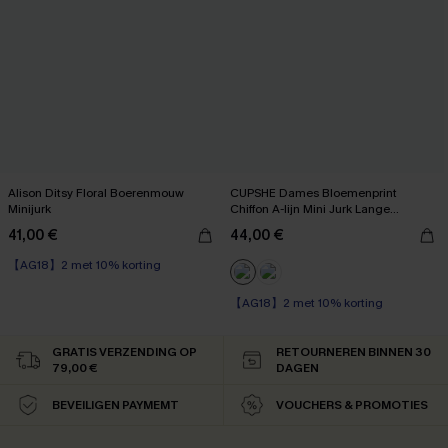
Alison Ditsy Floral Boerenmouw
CUPSHE Dames Bloemenprint
Minijurk
Chiffon A-lijn Mini Jurk Lange
Boerenmouwen Elastische Herfstjurk
41,00 €
44,00 €
Marineblauw
【AG18】2 met 10% korting
High Waist
【AG18】2 met 10% korting
【AG18】2 met 10% korting
High Waist
【AG18】2 met 10% korting
GRATIS VERZENDING OP
RETOURNEREN BINNEN 30
79,00 €
DAGEN
BEVEILIGEN PAYMEMT
VOUCHERS & PROMOTIES