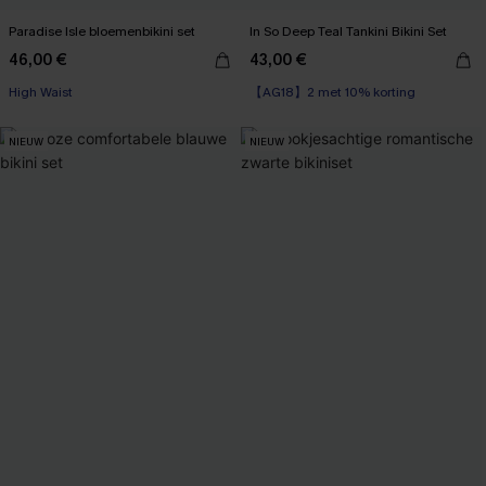
Paradise Isle bloemenbikini set
In So Deep Teal Tankini Bikini Set
46,00 €
43,00 €
【AG18】2 met 10% korting
High Waist
High Waist
【AG18】2 met 10% korting
NIEUW
NIEUW