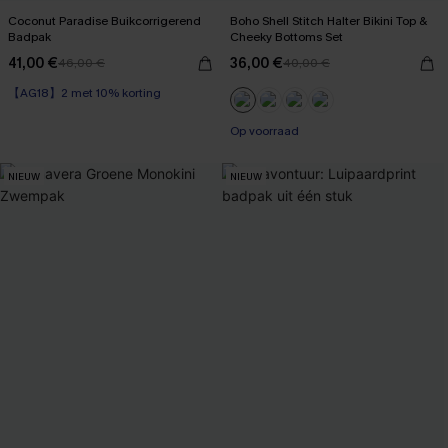
Coconut Paradise Buikcorrigerend
Boho Shell Stitch Halter Bikini Top &
Badpak
Cheeky Bottoms Set
41,00 €
36,00 €
46,00 €
40,00 €
【AG18】2 met 10% korting
Op voorraad
【AG18】2 met 10% korting
Op voorraad
NIEUW
NIEUW