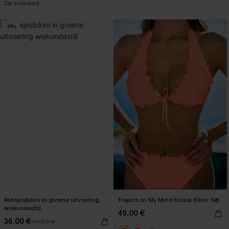
Op voorraad
-10%
Meisjesbikini in groene uitvoering
Tropics on My Mind Koraal Bikini Set
wiskundestijl
49,00 €
36,00 €
40,00 €
【AG18】2 met 10% korting