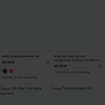
Koffie-dadelgroene bikini set
Ik heb een bikini set met
corrigerende werking voor mijn buik
39,00 €
gekregen.
49,00 €
【AG18】2 met 10% korting
【AG18】2 met 10% korting
High Waist
Op voorraad
【AG18】2 met 10% korting
【AG18】2 met 10% korting
NIEUW
NIEUW