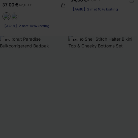
34,00 €
43,00 €
【AG18】2 met 10% korting
37,00 €
42,00 €
High Waist
【AG18】2 met 10% korting
【AG18】2 met 10% korting
Op voorraad
【AG18】2 met 10% korting
-11%
-10%