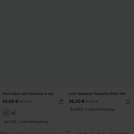
Roze bikini set helemaal in stijl
Lush Getaway Tropische Bikini Set
34,00 €
38,00 €
39,00 €
43,00 €
【AG18】2 met 10% korting
High Waist
【AG18】2 met 10% korting
【AG18】2 met 10% korting