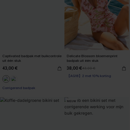
Captivated badpak met buikcontrole
Delicate Blossom bloemenprint
uit één stuk
badpak uit één stuk
43,00 €
38,00 €
43,00 €
【AG18】2 met 10% korting
Corrigerend badpak
【AG18】2 met 10% korting
Corrigerend badpak
NIEUW