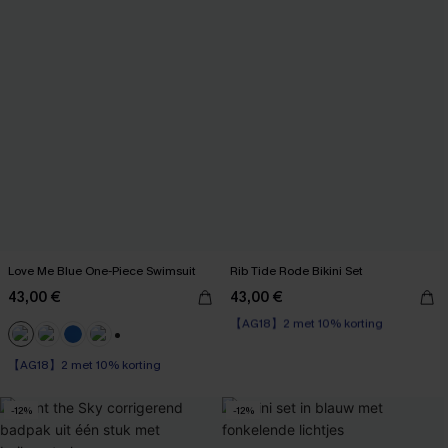
Love Me Blue One-Piece Swimsuit
Rib Tide Rode Bikini Set
43,00 €
43,00 €
【AG18】2 met 10% korting
Naadloos
【AG18】2 met 10% korting
+1
【AG18】2 met 10% korting
-12%
-12%