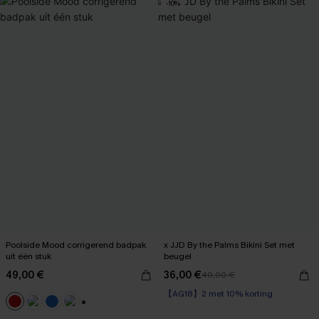
-10%
Poolside Mood corrigerend badpak
x JJD By the Palms Bikini Set met
uit één stuk
beugel
49,00 €
36,00 €
40,00 €
【AG18】2 met 10% korting
Op voorraad
【AG18】2 met 10% korting
+1