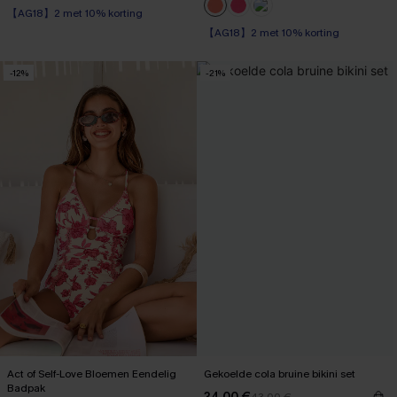
【AG18】2 met 10% korting
Op voorraad
High Waist
【AG18】2 met 10% korting
【AG18】2 met 10% korting
-12%
-21%
Act of Self-Love Bloemen Eendelig
Gekoelde cola bruine bikini set
Badpak