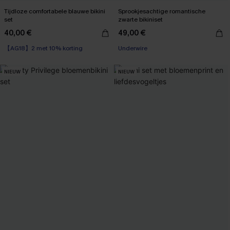
Tijdloze comfortabele blauwe bikini
Sprookjesachtige romantische
set
zwarte bikiniset
40,00 €
49,00 €
【AG18】2 met 10% korting
Underwire
NIEUW
NIEUW