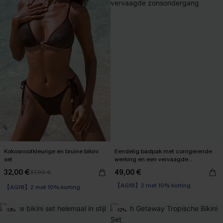
Kokosnootkleurige en bruine bikini
Eendelig badpak met corrigerende
set
werking en een vervaagde
zonsondergang
32,00 €
49,00 €
37,00 €
【AG18】2 met 10% korting
【AG18】2 met 10% korting
Corrigerend badpak
【AG18】2 met 10% korting
-13%
-12%