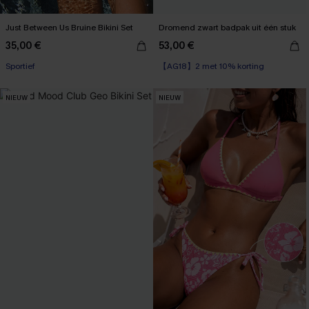
Just Between Us Bruine Bikini Set
Dromend zwart badpak uit één stuk
35,00 €
53,00 €
【AG18】2 met 10% korting
Sportief
Underwire
【AG18】2 met 10% korting
NIEUW
NIEUW