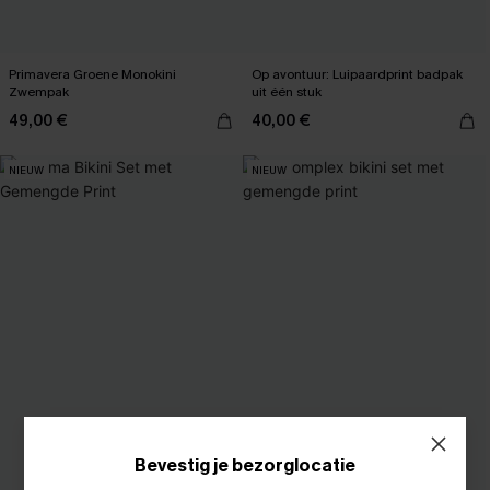
Primavera Groene Monokini
Op avontuur: Luipaardprint badpak
Zwempak
uit één stuk
49,00 €
40,00 €
NIEUW
NIEUW
Bevestig je bezorglocatie