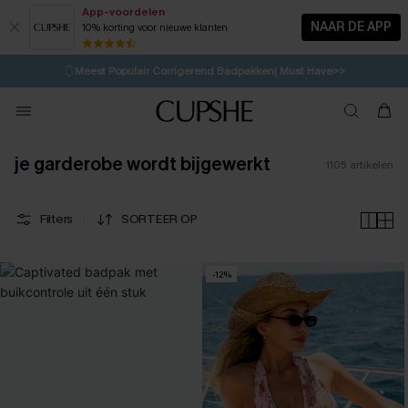
App-voordelen
NAAR DE APP
10% korting voor nieuwe klanten
LAATSTE KANS
⚡️
| Tot 50% korting>>
🩱
Meest Populair Corrigerend Badpakken| Must Have>>
💌Abonneer je & ontvang tot 15% korting>>
👙
Koop 3, krijg 15% korting | CODE: SW15
je garderobe wordt bijgewerkt
1105
artikelen
Filters
SORTEER OP
-12%