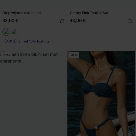
Diep wijnrode bikini set
Candy Pink Tankini Set
43,00 €
43,00 €
【AG18】2 met 10% korting
-12%
-12%