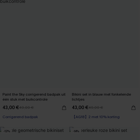
Paint the Sky corrigerend badpak uit
Bikini set in blauw met fonkelende
één stuk met buikcontrole
lichtjes
43,00 €
43,00 €
49,00 €
49,00 €
Corrigerend badpak
【AG18】2 met 10% korting
-12%
-14%