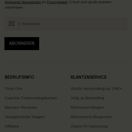
Algemene Voorwaarden
en
Privacybeleid
. U kunt zich op elk moment
uitschrijven.
ABONNEREN
BEDRIJFSINFO
KLANTENSERVICE
Over Ons
Gratis Verzending op 79€+
Cupshe Toeleveringsketen
Volg Je Bestelling
Klanten-Reviews
Retourzendingen
Veelgestelde Vragen
Retourneer Beginnen
Affiliate
Zwem Fit Oplossing