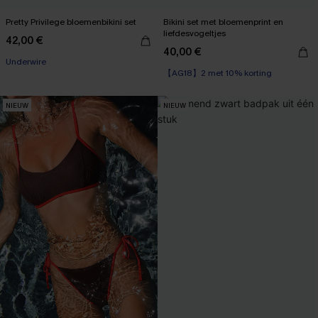
Pretty Privilege bloemenbikini set
Bikini set met bloemenprint en
liefdesvogeltjes
42,00 €
40,00 €
【AG18】2 met 10% korting
Underwire
High Waist
【AG18】2 met 10% korting
NIEUW
NIEUW