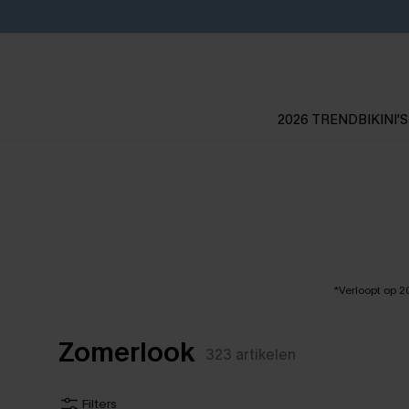
2026 TREND
BIKINI'S
*Verloopt op 
Zomerlook
323
artikelen
Filters