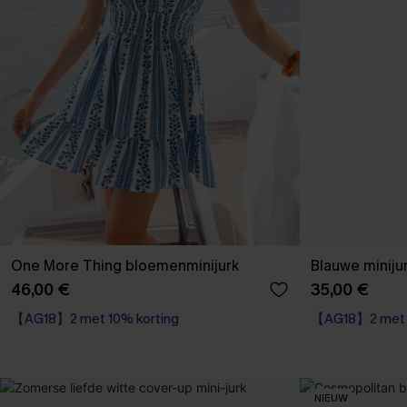
One More Thing bloemenminijurk
Blauwe miniju
46,00 €
35,00 €
【AG18】2 met 10% korting
【AG18】2 met 1
NIEUW