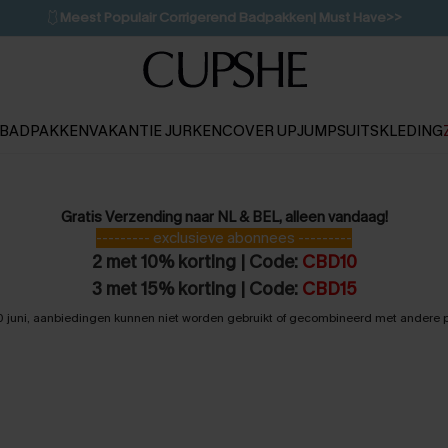
🩱
Meest Populair Corrigerend Badpakken| Must Have>>
👙
Koop 3, krijg 15% korting | CODE: SW15
💌Abonneer je & ontvang tot 15% korting>>
1D:12H:52M:22S
BADPAKKEN
VAKANTIE JURKEN
COVER UP
JUMPSUITS
KLEDING
Gratis Verzending naar NL & BEL, alleen vandaag!
--------- exclusieve abonnees ---------
2 met 10% korting | Code:
CBD10
3 met 15% korting | Code:
CBD15
20 juni, aanbiedingen kunnen niet worden gebruikt of gecombineerd met andere 