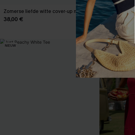
Zomerse liefde witte cover-up mini-jurk
Cosmopolitan 
38,00 €
41,00 €
NIEUW
NIEUW