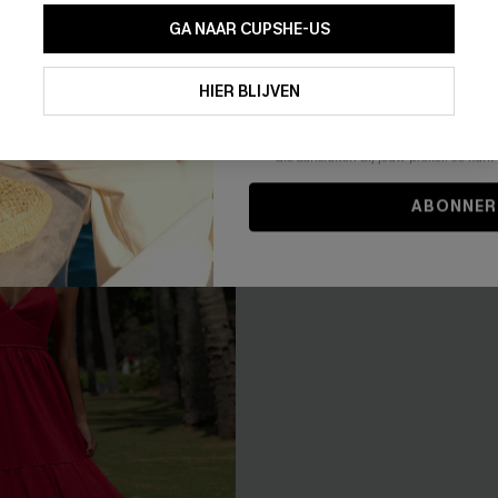
GA NAAR CUPSHE-US
blauwe midi-jurk
Tropische maxi-jurk die de he
Door je contactgegevens in te vullen e
door gedragen kan worden
je akkoord met onze
Algemene Voorw
HIER BLIJVEN
47,00 €
stemt er tevens mee in om herhaalde
en gepersonaliseerde marketingbericht
winkelwagen) en e-mails van Cupshe 
niet vereist voor een aankoop. We kunn
informatie gebruiken om producten e
die aansluiten bij jouw profiel. Je ku
NIEUW
ABONNER