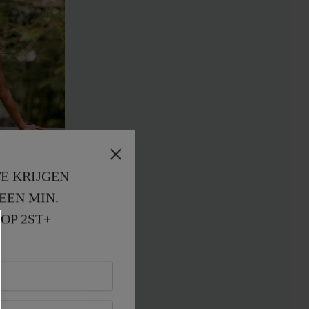
E KRIJGEN
EEN MIN. 
OP 2ST+