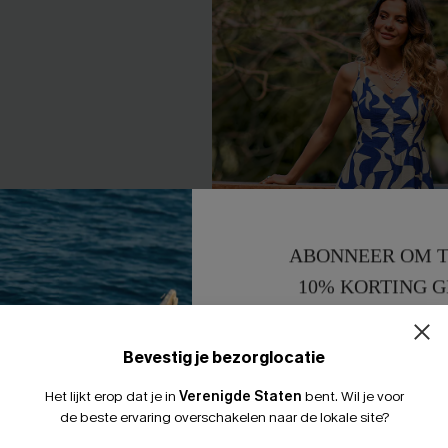
ABONNEER OM T
10% KORTING G
15% KORTING 
Bevestig je bezorglocatie
Het lijkt erop dat je in
Verenigde Staten
bent.
Wil je voor
de beste ervaring overschakelen naar de lokale site?