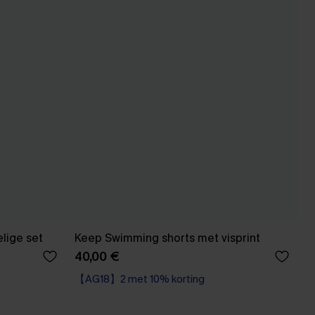
elige set
Keep Swimming shorts met visprint
40,00 €
【AG18】2 met 10% korting