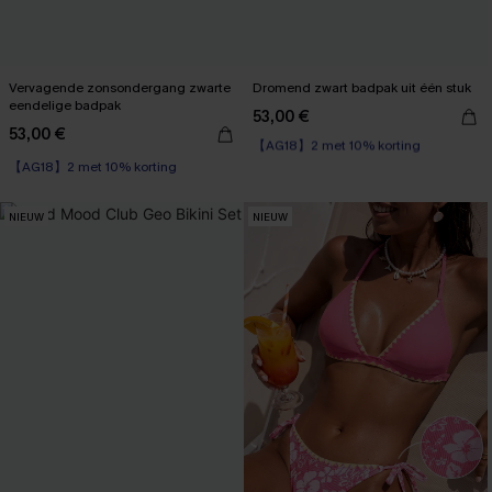
Vervagende zonsondergang zwarte
Dromend zwart badpak uit één stuk
eendelige badpak
53,00 €
【AG18】2 met 10% korting
53,00 €
Underwire
【AG18】2 met 10% korting
【AG18】2 met 10% korting
NIEUW
NIEUW