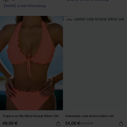
【AG18】2 met 10% korting
Op voorraad
Op voorraad
【AG18】2 met 10% korting
【AG18】2 met 10% korting
-21%
Tropics on My Mind Koraal Bikini Set
Gekoelde cola bruine bikini set
49,00 €
34,00 €
43,00 €
【AG18】2 met 10% korting