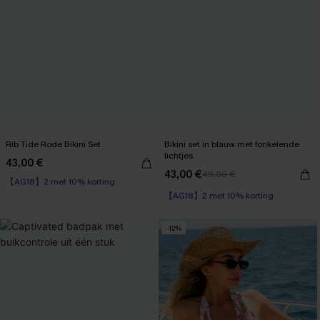
Rib Tide Rode Bikini Set
Bikini set in blauw met fonkelende
lichtjes
43,00 €
【AG18】2 met 10% korting
43,00 €
49,00 €
Naadloos
【AG18】2 met 10% korting
【AG18】2 met 10% korting
-12%