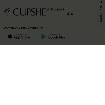
MAX - 15%
4.4
DOWNLOAD DE CUPSHE-APP
VOLG ONS OP
©2026 CUPSHE EU
Bekijk onze
algemene voorwaarden
,
privacybeleid
en
toegankelijkheidsverklaring
.
Cookie-beheer