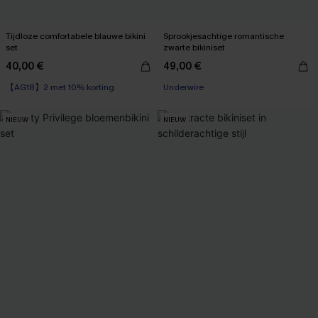
Tijdloze comfortabele blauwe bikini
Sprookjesachtige romantische
set
zwarte bikiniset
40,00 €
49,00 €
【AG18】2 met 10% korting
Underwire
NIEUW
NIEUW