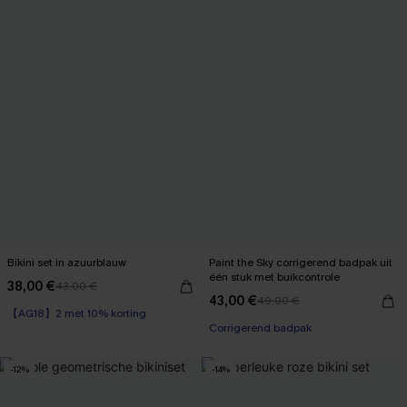
Bikini set in azuurblauw
Paint the Sky corrigerend badpak uit
één stuk met buikcontrole
38,00 €
43,00 €
43,00 €
49,00 €
【AG18】2 met 10% korting
Corrigerend badpak
-12%
-14%