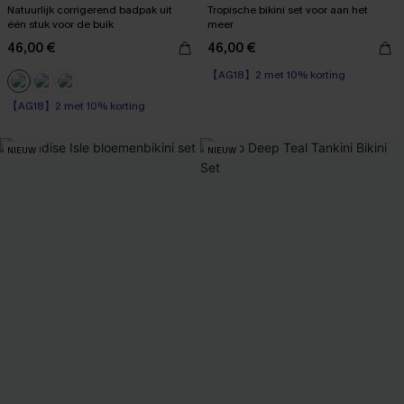
Natuurlijk corrigerend badpak uit
Tropische bikini set voor aan het
één stuk voor de buik
meer
46,00 €
46,00 €
【AG18】2 met 10% korting
【AG18】2 met 10% korting
Corrigerend badpak
【AG18】2 met 10% korting
NIEUW
NIEUW