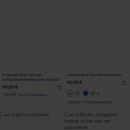
Ik heb een bikini set met
Love Me Blue One-Piece Swimsuit
corrigerende werking voor mijn buik
43,00 €
gekregen.
49,00 €
【AG18】2 met 10% korting
High Waist
+1
【AG18】2 met 10% korting
【AG18】2 met 10% korting
-12%
-12%