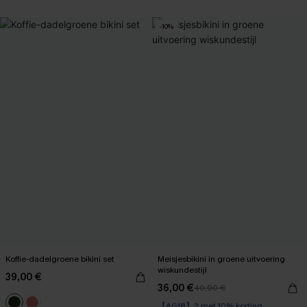
-10%
Koffie-dadelgroene bikini set
Meisjesbikini in groene uitvoering
wiskundestijl
39,00 €
36,00 €
40,00 €
【AG18】2 met 10% korting