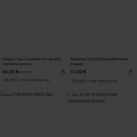
Elegant Touch badpak uit één stuk
Waarheid of Durf Zwarte Monokini
met buikcontrole
Badpak
43,00 €
37,00 €
48,00 €
【AG18】2 met 10% korting
Corrigerend badpak
【AG18】2 met 10% korting
【AG18】2 met 10% korting
NIEUW
-12%