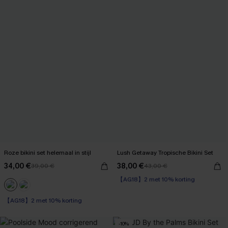
Roze bikini set helemaal in stijl
Lush Getaway Tropische Bikini Set
34,00 €
38,00 €
39,00 €
43,00 €
【AG18】2 met 10% korting
High Waist
【AG18】2 met 10% korting
【AG18】2 met 10% korting
-10%