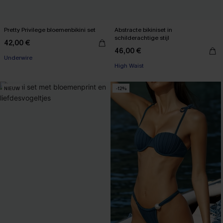
Pretty Privilege bloemenbikini set
Abstracte bikiniset in
schilderachtige stijl
42,00 €
46,00 €
Underwire
High Waist
NIEUW
-12%