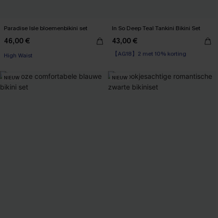
Paradise Isle bloemenbikini set
In So Deep Teal Tankini Bikini Set
46,00 €
43,00 €
【AG18】2 met 10% korting
High Waist
High Waist
【AG18】2 met 10% korting
NIEUW
NIEUW