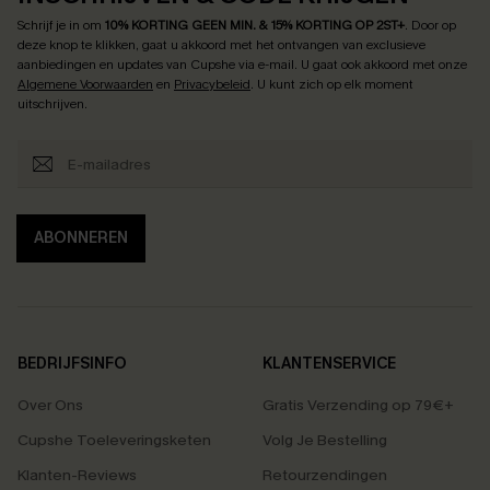
Schrijf je in om
10% KORTING GEEN MIN. & 15% KORTING OP 2ST+
.
Door op
deze knop te klikken, gaat u akkoord met het ontvangen van exclusieve
aanbiedingen en updates van Cupshe via e-mail. U gaat ook akkoord met onze
Algemene Voorwaarden
en
Privacybeleid
. U kunt zich op elk moment
uitschrijven.
ABONNEREN
BEDRIJFSINFO
KLANTENSERVICE
Over Ons
Gratis Verzending op 79€+
Cupshe Toeleveringsketen
Volg Je Bestelling
Klanten-Reviews
Retourzendingen