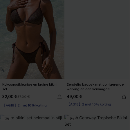
Kokosnootkleurige en bruine bikini
Eendelig badpak met corrigerende
set
werking en een vervaagde
zonsondergang
32,00 €
49,00 €
37,00 €
【AG18】2 met 10% korting
【AG18】2 met 10% korting
Corrigerend badpak
【AG18】2 met 10% korting
-13%
-12%