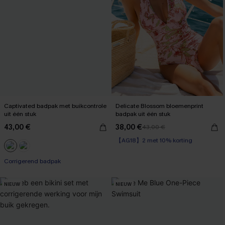
Captivated badpak met buikcontrole
Delicate Blossom bloemenprint
uit één stuk
badpak uit één stuk
43,00 €
38,00 €
43,00 €
【AG18】2 met 10% korting
Corrigerend badpak
【AG18】2 met 10% korting
Corrigerend badpak
NIEUW
NIEUW