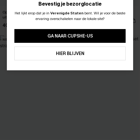
Bevestig je bezorglocatie
Op avontuur: Luipaardprint badpak
Sienna Brown badpak uit één stuk
Het lijkt erop dat je in
Verenigde Staten
bent.
Wil je voor de beste
ABONNEER OM TE KRIJGEN﻿
uit één stuk
ervaring overschakelen naar de lokale site?
43,00 €
10% KORTING GEEN MIN. 
40,00 €
15% KORTING OP 2ST+
GA NAAR CUPSHE-US
NIEUW
NIEUW
ABONNEREN
HIER BLIJVEN