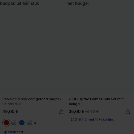
Poolside Mood corrigerend badpak
x JJD By the Palms Bikini Set met
uit één stuk
beugel
49,00 €
36,00 €
40,00 €
【AG18】2 met 10% korting
Op voorraad
【AG18】2 met 10% korting
+1
Op voorraad