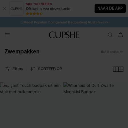
App-voordelen
NAAR DE APP
10% korting voor nieuwe klanten
LAATSTE KANS
⚡️
| Tot 50% korting>>
🩱
Meest Populair Corrigerend Badpakken| Must Have>>
💌Abonneer je & ontvang tot 15% korting>>
👙
Koop 3, krijg 15% korting | CODE: SW15
Zwempakken
1086
artikelen
Filters
SORTEER OP
-10%