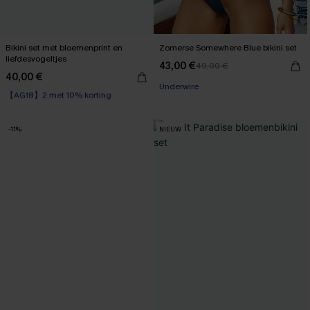
Bikini set met bloemenprint en
Zomerse Somewhere Blue bikini set
liefdesvogeltjes
43,00 €
49,00 €
40,00 €
【AG18】2 met 10% korting
Underwire
High Waist
【AG18】2 met 10% korting
-11%
NIEUW