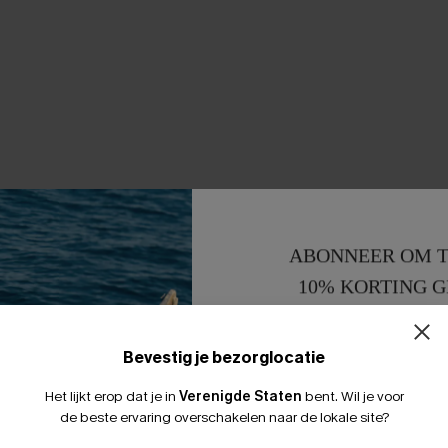
ABONNEER OM T
10% KORTING G
15% KORTING 
Bevestig je bezorglocatie
Het lijkt erop dat je in
Verenigde Staten
bent.
Wil je voor
de beste ervaring overschakelen naar de lokale site?