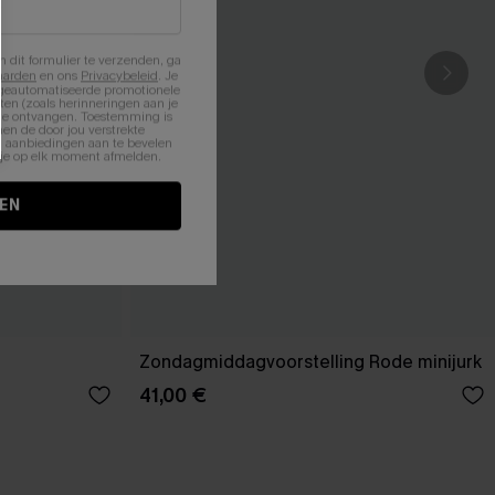
n dit formulier te verzenden, ga
aarden
en ons
Privacybeleid
. Je
 geautomatiseerde promotionele
en (zoals herinneringen aan je
te ontvangen. Toestemming is
en de door jou verstrekte
n aanbiedingen aan te bevelen
nt je op elk moment afmelden.
EN
Zondagmiddagvoorstelling Rode minijurk
41,00 €