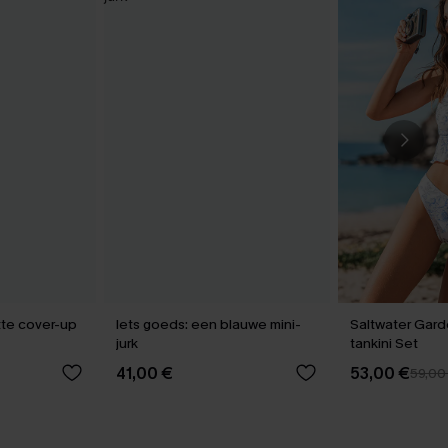
tte cover-up
Iets goeds: een blauwe mini-
Saltwater Gar
jurk
tankini Set
41,00 €
53,00 €
59,00