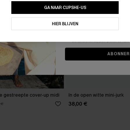
GA NAAR CUPSHE-US
Door je contactgegevens in te vullen e
je akkoord met onze
Algemene Voorw
HIER BLIJVEN
stemt er tevens mee in om herhaalde
en gepersonaliseerde marketingbericht
winkelwagen) en e-mails van Cupshe 
niet vereist voor een aankoop. We kunn
informatie gebruiken om producten e
die aansluiten bij jouw profiel. Je ku
ABONNER
e gestreepte cover-up midi
In de open witte mini-jurk
38,00 €
 €