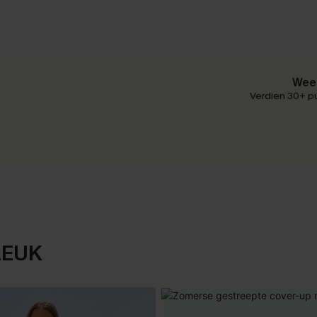
Wees
Verdien 30+ pu
LEUK