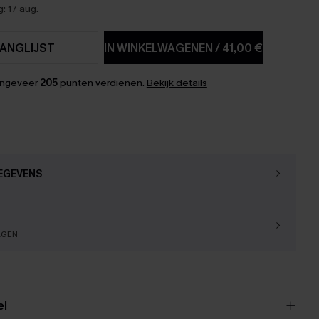
: 17 aug.
ANGLIJST
IN WINKELWAGENEN
/
41,00 €
ongeveer
205
punten verdienen.
Bekijk details
EGEVENS
AGEN
el