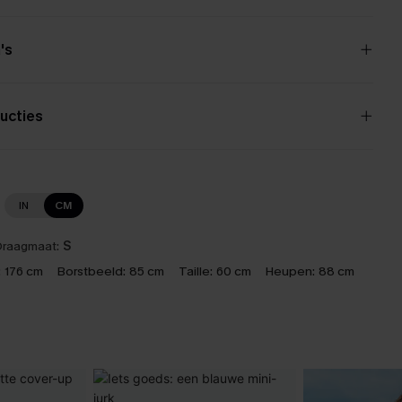
's
ucties
IN
CM
raagmaat:
S
:
176 cm
Borstbeeld:
85 cm
Taille:
60 cm
Heupen:
88 cm