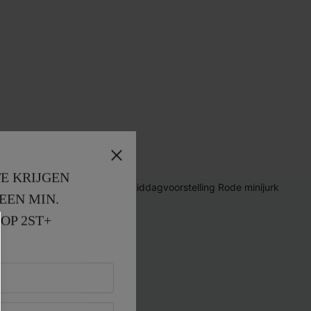
E KRIJGEN
EEN MIN. 
OP 2ST+