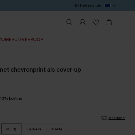
€ / Nederlands
ZOMERUITVERKOOP
met chevronprint als cover-up
0% korting
Maattabel
M(38)
L(40/42)
XL(44)