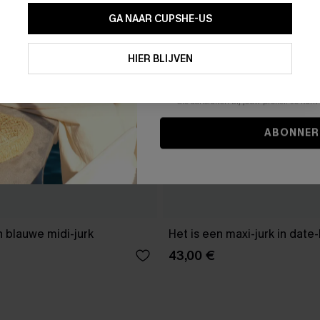
GA NAAR CUPSHE-US
Door je contactgegevens in te vullen e
je akkoord met onze
Algemene Voorw
HIER BLIJVEN
stemt er tevens mee in om herhaalde
en gepersonaliseerde marketingbericht
winkelwagen) en e-mails van Cupshe 
niet vereist voor een aankoop. We kunn
informatie gebruiken om producten e
die aansluiten bij jouw profiel. Je ku
ABONNER
 blauwe midi-jurk
Het is een maxi-jurk in date
43,00 €