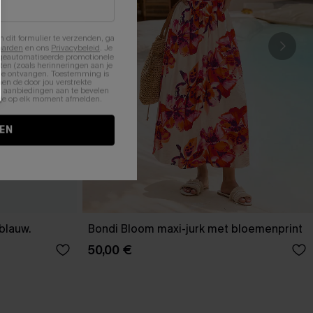
n dit formulier te verzenden, ga
aarden
en ons
Privacybeleid
. Je
 geautomatiseerde promotionele
en (zoals herinneringen aan je
te ontvangen. Toestemming is
en de door jou verstrekte
n aanbiedingen aan te bevelen
nt je op elk moment afmelden.
EN
-blauw.
Bondi Bloom maxi-jurk met bloemenprint
50,00 €