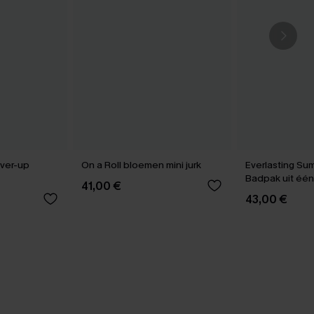
ver-up
On a Roll bloemen mini jurk
Everlasting Su
Badpak uit één
41,00 €
43,00 €