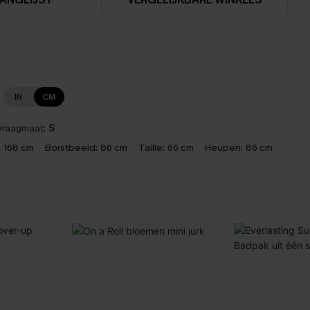
IN
CM
raagmaat:
S
:
168 cm
Borstbeeld:
86 cm
Taille:
66 cm
Heupen:
86 cm