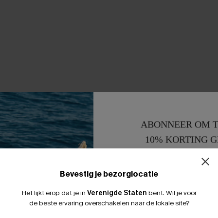
ABONNEER OM T
10% KORTING G
15% KORTING 
Bevestig je bezorglocatie
Het lijkt erop dat je in
Verenigde Staten
bent.
Wil je voor
de beste ervaring overschakelen naar de lokale site?