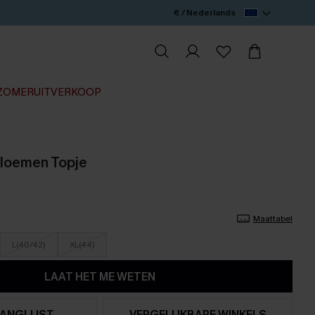
€ / Nederlands
ZOMERUITVERKOOP
Bloemen Topje
Maattabel
L(40/42)
XL(44)
LAAT HET ME WETEN
ANGLIJST
VERGELIJKBARE WINKELS