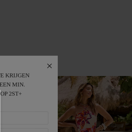
E KRIJGEN
EEN MIN. 
OP 2ST+