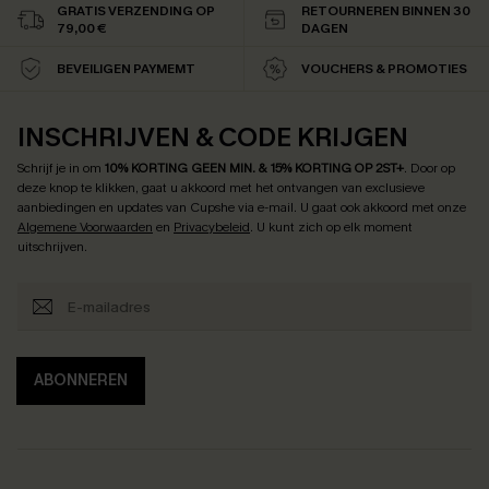
GRATIS VERZENDING OP
RETOURNEREN BINNEN 30
79,00 €
DAGEN
BEVEILIGEN PAYMEMT
VOUCHERS & PROMOTIES
INSCHRIJVEN & CODE KRIJGEN
Schrijf je in om
10% KORTING GEEN MIN. & 15% KORTING OP 2ST+
.
Door op
deze knop te klikken, gaat u akkoord met het ontvangen van exclusieve
aanbiedingen en updates van Cupshe via e-mail. U gaat ook akkoord met onze
Algemene Voorwaarden
en
Privacybeleid
. U kunt zich op elk moment
uitschrijven.
ABONNEREN