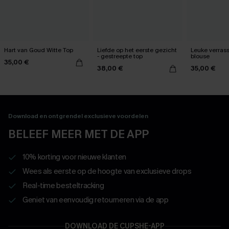
Hart van Goud Witte Top
Liefde op het eerste gezicht
Leuke verrass
- gestreepte top
blouse
35,00 €
38,00 €
35,00 €
Download en ontgrendel exclusieve voordelen
BELEEF MEER MET DE APP
10% korting voor nieuwe klanten
Wees als eerste op de hoogte van exclusieve drops
Real-time besteltracking
Geniet van eenvoudig retourneren via de app
DOWNLOAD DE CUPSHE-APP