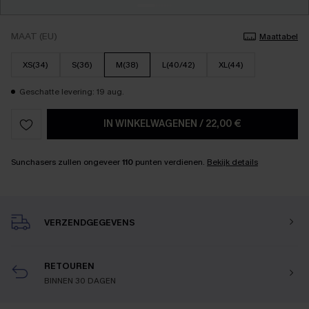
MAAT (EU)
Maattabel
XS(34)
S(36)
M(38)
L(40/42)
XL(44)
Geschatte levering: 19 aug.
IN WINKELWAGENEN
/
22,00 €
Sunchasers zullen ongeveer
110
punten verdienen.
Bekijk details
VERZENDGEGEVENS
RETOUREN
BINNEN 30 DAGEN