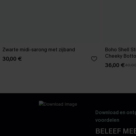
Zwarte midi-sarong met zijband
Boho Shell Sti
Cheeky Bott
30,00 €
36,00 €
40,0
Download en ontg
voordelen
BELEEF MEE