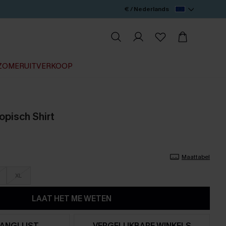
€ / Nederlands
ZOMERUITVERKOOP
opisch Shirt
Maattabel
XL
LAAT HET ME WETEN
ANGLIJST
VERGELIJKBARE WINKELS