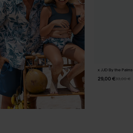
x JJD By the Palm
29,00 €
33,00 €