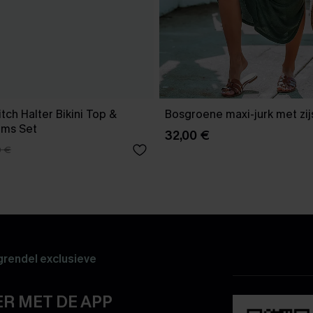
tch Halter Bikini Top &
Bosgroene maxi-jurk met zijs
oms Set
32,00 €
0 €
rendel exclusieve
R MET DE APP