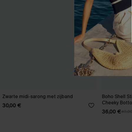
Zwarte midi-sarong met zijband
Boho Shell Sti
Cheeky Bott
30,00 €
36,00 €
40,0