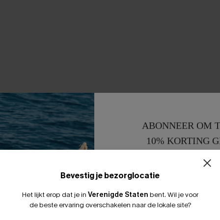
ABONNEER OM T
10% KORTING G
15% KORTING 
Bevestig je bezorglocatie
Het lijkt erop dat je in
Verenigde Staten
bent.
Wil je voor
de beste ervaring overschakelen naar de lokale site?