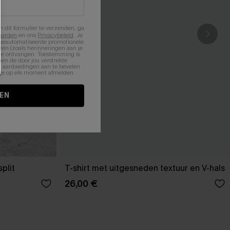
n dit formulier te verzenden, ga
aarden
en ons
Privacybeleid
. Je
 geautomatiseerde promotionele
en (zoals herinneringen aan je
te ontvangen. Toestemming is
en de door jou verstrekte
n aanbiedingen aan te bevelen
nt je op elk moment afmelden.
EN
plit
T-shirt met uitgesneden textuur en V-hals
26,00 €