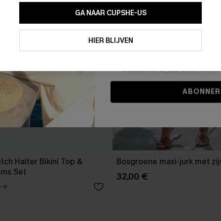
GA NAAR CUPSHE-US
Door je contactgegevens in te vullen e
je akkoord met onze
Algemene Voorw
HIER BLIJVEN
stemt er tevens mee in om herhaalde
en gepersonaliseerde marketingbericht
winkelwagen) en e-mails van Cupshe 
niet vereist voor een aankoop. We kunn
informatie gebruiken om producten e
die aansluiten bij jouw profiel. Je ku
ABONNER
tch Halter Bikini Top &
Bosgroene maxi-jurk met zijs
oms Set
32,00 €
0 €