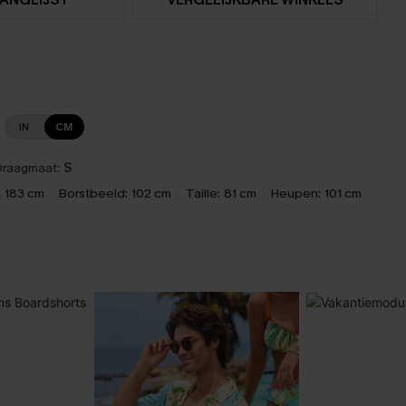
IN
CM
raagmaat:
S
:
183 cm
Borstbeeld:
102 cm
Taille:
81 cm
Heupen:
101 cm