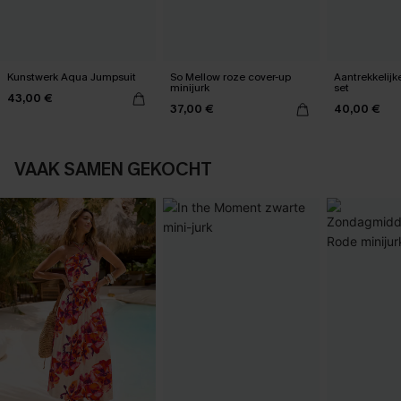
Kunstwerk Aqua Jumpsuit
So Mellow roze cover-up
Aantrekkelijk
minijurk
set
43,00 €
37,00 €
40,00 €
VAAK SAMEN GEKOCHT