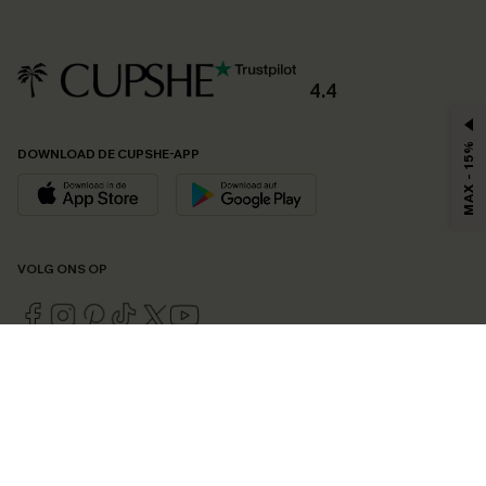
4.4
MAX - 15%
DOWNLOAD DE CUPSHE-APP
VOLG ONS OP
©2026 CUPSHE EU
Bekijk onze
algemene voorwaarden
,
privacybeleid
en
toegankelijkheidsverklaring
.