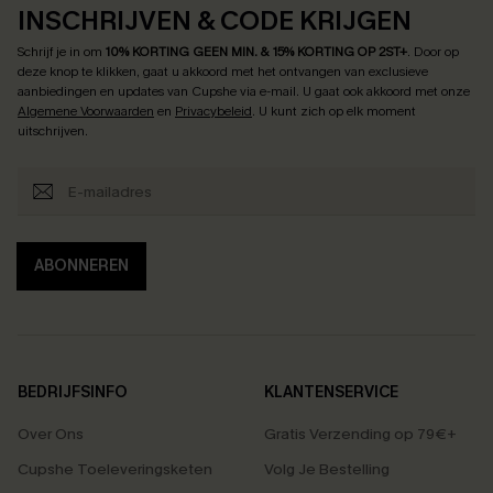
INSCHRIJVEN & CODE KRIJGEN
Schrijf je in om
10% KORTING GEEN MIN. & 15% KORTING OP 2ST+
.
Door op
deze knop te klikken, gaat u akkoord met het ontvangen van exclusieve
aanbiedingen en updates van Cupshe via e-mail. U gaat ook akkoord met onze
Algemene Voorwaarden
en
Privacybeleid
. U kunt zich op elk moment
uitschrijven.
ABONNEREN
BEDRIJFSINFO
KLANTENSERVICE
Over Ons
Gratis Verzending op 79€+
Cupshe Toeleveringsketen
Volg Je Bestelling