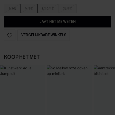
S(36)
M(38)
L(40/42)
XL(44)
LAAT HET ME WETEN
VERGELIJKBARE WINKELS
KOOP HET MET