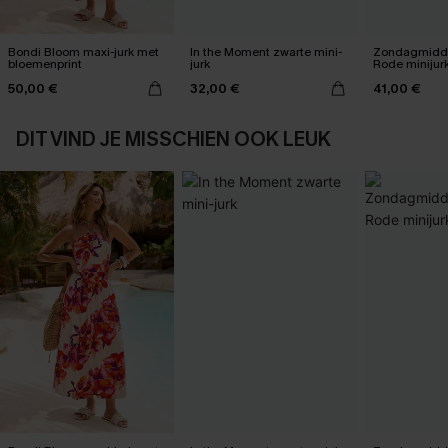
Bondi Bloom maxi-jurk met
In the Moment zwarte mini-
Zondagmidda
bloemenprint
jurk
Rode minijur
50,00 €
32,00 €
41,00 €
DIT VIND JE MISSCHIEN OOK LEUK