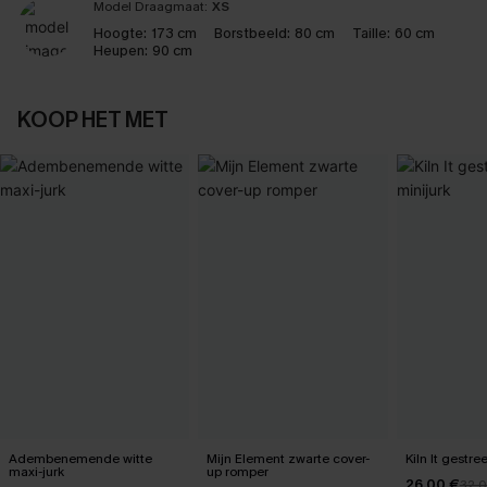
Model Draagmaat:
XS
Hoogte:
173 cm
Borstbeeld:
80 cm
Taille:
60 cm
Heupen:
90 cm
KOOP HET MET
Adembenemende witte
Mijn Element zwarte cover-
Kiln It gestre
maxi-jurk
up romper
26,00 €
32,