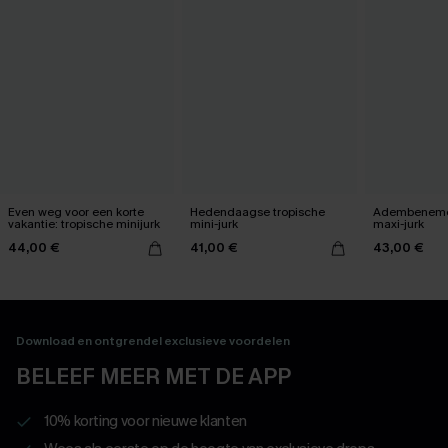
Even weg voor een korte
Hedendaagse tropische
Adembeneme
vakantie: tropische minijurk
mini-jurk
maxi-jurk
44,00 €
41,00 €
43,00 €
Download en ontgrendel exclusieve voordelen
BELEEF MEER MET DE APP
10% korting voor nieuwe klanten