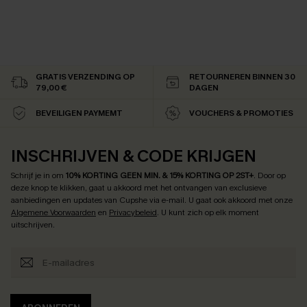
GRATIS VERZENDING OP
RETOURNEREN BINNEN 30
79,00 €
DAGEN
BEVEILIGEN PAYMEMT
VOUCHERS & PROMOTIES
INSCHRIJVEN & CODE KRIJGEN
Schrijf je in om
10% KORTING GEEN MIN. & 15% KORTING OP 2ST+
.
Door op
deze knop te klikken, gaat u akkoord met het ontvangen van exclusieve
aanbiedingen en updates van Cupshe via e-mail. U gaat ook akkoord met onze
Algemene Voorwaarden
en
Privacybeleid
. U kunt zich op elk moment
uitschrijven.