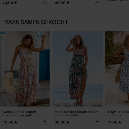
43,00 €
43,00 €
VAAK SAMEN GEKOCHT
Geen slechte dagen!
Maxi-jurk met bloemenprint
In Mykonos ee
Bloemen maxi jurk
en lentemotief
midi-jurk
40,00 €
38,00 €
41,00 €