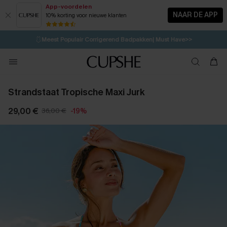
App-voordelen
NAAR DE APP
10% korting voor nieuwe klanten
LAATSTE KANS
⚡️
| Tot 50% korting>>
🩱
Meest Populair Corrigerend Badpakken| Must Have>>
💌Abonneer je & ontvang tot 15% korting>>
👙
Koop 3, krijg 15% korting | CODE: SW15
Strandstaat Tropische Maxi Jurk
29,00 €
36,00 €
-19%