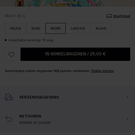
MAAT (EU)
Maattabel
XS(34)
S(36)
M(38)
L(40/42)
XL(44)
Geschatte levering: 19 aug.
IN WINKELWAGENEN
/
29,00 €
Sunchasers zullen ongeveer
145
punten verdienen.
Bekijk details
VERZENDGEGEVENS
RETOUREN
BINNEN 30 DAGEN