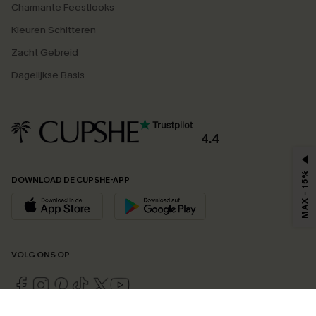
Charmante Feestlooks
Kleuren Schitteren
Zacht Gebreid
Dagelijkse Basis
4.4
MAX - 15%
DOWNLOAD DE CUPSHE-APP
VOLG ONS OP