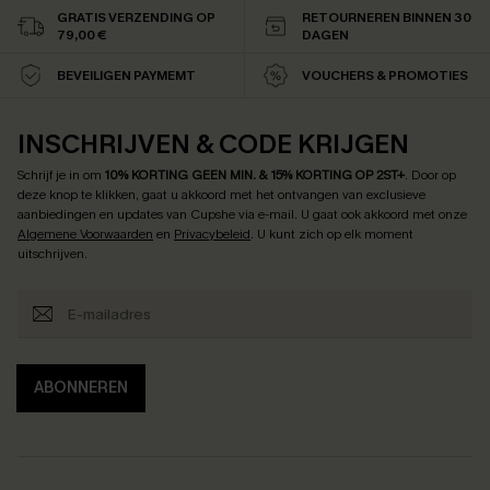
GRATIS VERZENDING OP
RETOURNEREN BINNEN 30
79,00 €
DAGEN
BEVEILIGEN PAYMEMT
VOUCHERS & PROMOTIES
INSCHRIJVEN & CODE KRIJGEN
Schrijf je in om
10% KORTING GEEN MIN. & 15% KORTING OP 2ST+
.
Door op
deze knop te klikken, gaat u akkoord met het ontvangen van exclusieve
aanbiedingen en updates van Cupshe via e-mail. U gaat ook akkoord met onze
Algemene Voorwaarden
en
Privacybeleid
. U kunt zich op elk moment
uitschrijven.
ABONNEREN