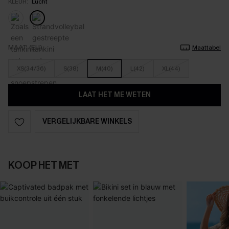
KLEUR:
Lucht
MAAT (EU)
Maattabel
XS(34/36)
S(38)
M(40)
L(42)
XL(44)
LAAT HET ME WETEN
VERGELIJKBARE WINKELS
KOOP HET MET