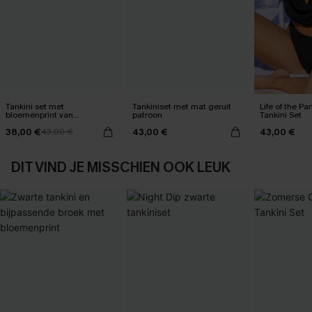
Tankini set met
Tankiniset met mat geruit
Life of the Pa
bloemenprint van
patroon
Tankini Set
madeliefjes
38,00 €
43,00 €
43,00 €
43,00 €
DIT VIND JE MISSCHIEN OOK LEUK