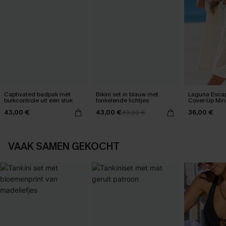
Captivated badpak met
Bikini set in blauw met
Laguna Esca
buikcontrole uit één stuk
fonkelende lichtjes
Cover-Up Mini
43,00 €
43,00 €
36,00 €
49,00 €
VAAK SAMEN GEKOCHT