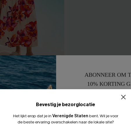
maxi-jurk met bloemenprint
In the Moment zwarte mini-j
ABONNEER OM T
32,00 €
10% KORTING G
15% KORTING 
Bevestig je bezorglocatie
Het lijkt erop dat je in
Verenigde Staten
bent.
Wil je voor
LEUK
de beste ervaring overschakelen naar de lokale site?