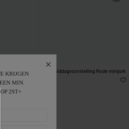
urk
Zondagmiddagvoorstelling Rode minijurk
E KRIJGEN
41,00 €
EEN MIN. 
OP 2ST+