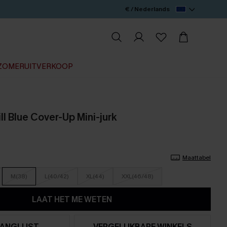
€ / Nederlands
ZOMERUITVERKOOP
l Blue Cover-Up Mini-jurk
Maattabel
M(38)
L(40/42)
XL(44)
XXL(46/48)
LAAT HET ME WETEN
ANGLIJST
VERGELIJKBARE WINKELS