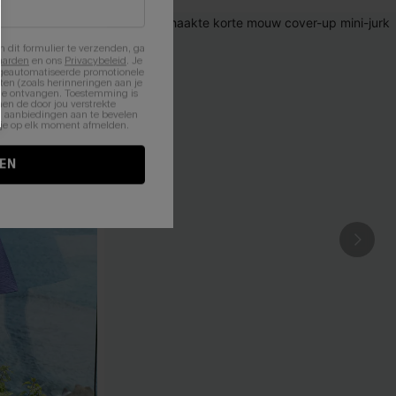
n dit formulier te verzenden, ga
aarden
en ons
Privacybeleid
. Je
 geautomatiseerde promotionele
en (zoals herinneringen aan je
te ontvangen. Toestemming is
en de door jou verstrekte
n aanbiedingen aan te bevelen
nt je op elk moment afmelden.
EN