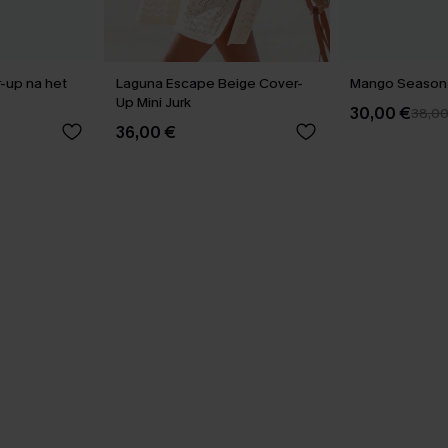
r-up na het
Laguna Escape Beige Cover-
Mango Season B
Up Mini Jurk
30,00 €
38,0
36,00 €