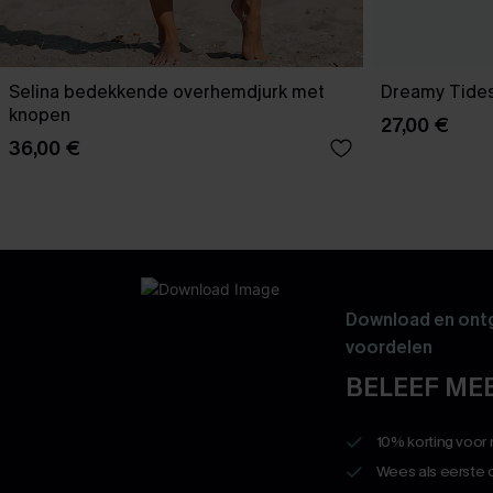
Selina bedekkende overhemdjurk met
Dreamy Tides
knopen
27,00 €
36,00 €
Download en ontg
voordelen
BELEEF MEE
10% korting voor
Wees als eerste 