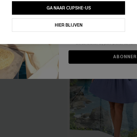
GA NAAR CUPSHE-US
Door je contactgegevens in te vullen e
je akkoord met onze
Algemene Voorw
HIER BLIJVEN
stemt er tevens mee in om herhaalde
en gepersonaliseerde marketingbericht
winkelwagen) en e-mails van Cupshe 
niet vereist voor een aankoop. We kunn
informatie gebruiken om producten e
die aansluiten bij jouw profiel. Je ku
ABONNER