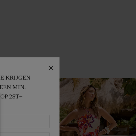
E KRIJGEN
EEN MIN. 
OP 2ST+