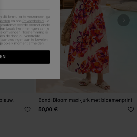
n dit formulier te verzenden, ga
aarden
en ons
Privacybeleid
. Je
 geautomatiseerde promotionele
en (zoals herinneringen aan je
te ontvangen. Toestemming is
en de door jou verstrekte
n aanbiedingen aan te bevelen
nt je op elk moment afmelden.
EN
-blauw.
Bondi Bloom maxi-jurk met bloemenprint
50,00 €