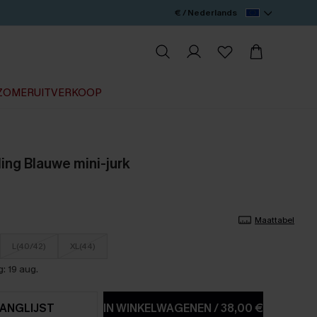
€ / Nederlands
ZOMERUITVERKOOP
ing Blauwe mini-jurk
Maattabel
L(40/42)
XL(44)
: 19 aug.
ANGLIJST
IN WINKELWAGENEN
/
38,00 €