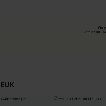
Wees
Verdien 30+ pu
LEUK