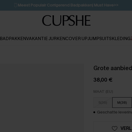
🩱
Meest Populair Corrigerend Badpakken| Must Have>>
💌Abonneer je & ontvang tot 15% korting>>
👙
Koop 3, krijg 15% korting | CODE: SW15
BADPAKKEN
VAKANTIE JURKEN
COVER UP
JUMPSUITS
KLEDING
Grote aanbied
38,00 €
MAAT (EU)
S(36)
M(38)
Geschatte levering
VERL