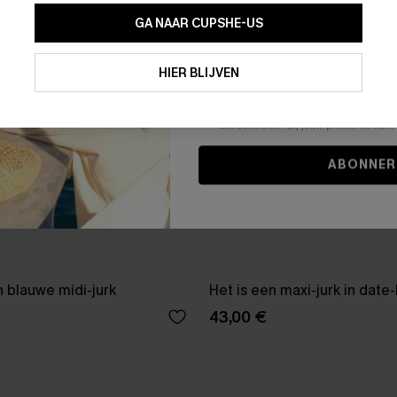
GA NAAR CUPSHE-US
Door je contactgegevens in te vullen e
je akkoord met onze
Algemene Voorw
HIER BLIJVEN
stemt er tevens mee in om herhaalde
en gepersonaliseerde marketingbericht
winkelwagen) en e-mails van Cupshe 
niet vereist voor een aankoop. We kunn
informatie gebruiken om producten e
die aansluiten bij jouw profiel. Je ku
ABONNER
 blauwe midi-jurk
Het is een maxi-jurk in date
43,00 €