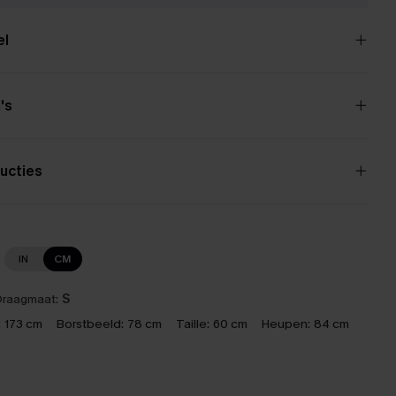
el
's
ucties
IN
CM
raagmaat:
S
:
173 cm
Borstbeeld:
78 cm
Taille:
60 cm
Heupen:
84 cm