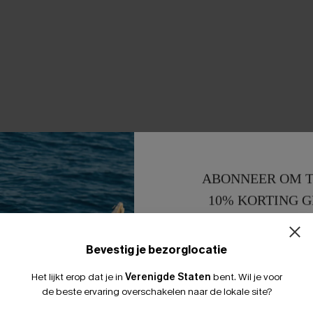
ABONNEER OM T
10% KORTING G
15% KORTING 
Bevestig je bezorglocatie
Het lijkt erop dat je in
Verenigde Staten
bent.
Wil je voor
de beste ervaring overschakelen naar de lokale site?