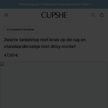
🩱
Meest Populair Corrigerend Badpakken| Must Have>>
10H:13M:36S
👙
Koop 3, krijg 15% korting | CODE: SW15
💌Abonneer je & ontvang tot 15% korting>>
Corrigerend badpak
Zwarte tankinitop met kruis op de rug en
standaardbroekje met ditsy-motief
47,00 €