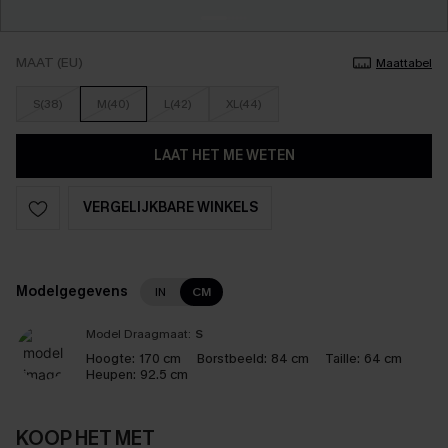
MAAT (EU)
Maattabel
S(38)
M(40)
L(42)
XL(44)
LAAT HET ME WETEN
VERGELIJKBARE WINKELS
Modelgegevens
IN
CM
Model Draagmaat:
S
Hoogte:
170 cm
Borstbeeld:
84 cm
Taille:
64 cm
Heupen:
92.5 cm
KOOP HET MET