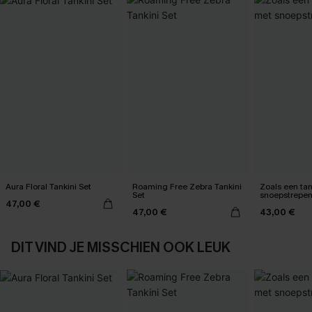
Aura Floral Tankini Set
Roaming Free Zebra Tankini
Zoals een tan
Set
snoepstrepe
47,00 €
47,00 €
43,00 €
DIT VIND JE MISSCHIEN OOK LEUK