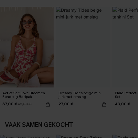
Act of Self-Love Bloemen
Dreamy Tides beige mini-
Plaid Perfecti
Eendelig Badpak
jurk met omslag
Set
37,00 €
27,00 €
43,00 €
42,00 €
VAAK SAMEN GEKOCHT