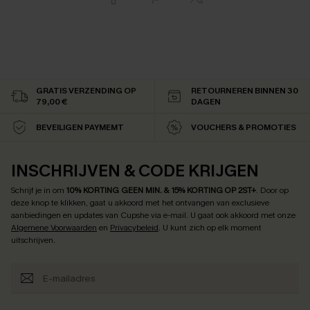
GRATIS VERZENDING OP
RETOURNEREN BINNEN 30
79,00 €
DAGEN
BEVEILIGEN PAYMEMT
VOUCHERS & PROMOTIES
INSCHRIJVEN & CODE KRIJGEN
Schrijf je in om
10% KORTING GEEN MIN. & 15% KORTING OP 2ST+
.
Door op
deze knop te klikken, gaat u akkoord met het ontvangen van exclusieve
aanbiedingen en updates van Cupshe via e-mail. U gaat ook akkoord met onze
Algemene Voorwaarden
en
Privacybeleid
. U kunt zich op elk moment
uitschrijven.