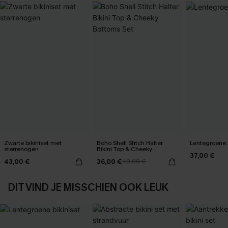
Zwarte bikiniset met
Boho Shell Stitch Halter
Lentegroene b
sterrenogen
Bikini Top & Cheeky
37,00 €
Bottoms Set
43,00 €
36,00 €
40,00 €
DIT VIND JE MISSCHIEN OOK LEUK