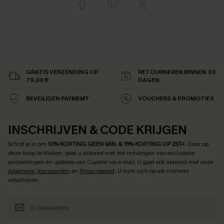
GRATIS VERZENDING OP
RETOURNEREN BINNEN 30
79,00 €
DAGEN
BEVEILIGEN PAYMEMT
VOUCHERS & PROMOTIES
INSCHRIJVEN & CODE KRIJGEN
Schrijf je in om
10% KORTING GEEN MIN. & 15% KORTING OP 2ST+
.
Door op
deze knop te klikken, gaat u akkoord met het ontvangen van exclusieve
aanbiedingen en updates van Cupshe via e-mail. U gaat ook akkoord met onze
Algemene Voorwaarden
en
Privacybeleid
. U kunt zich op elk moment
uitschrijven.