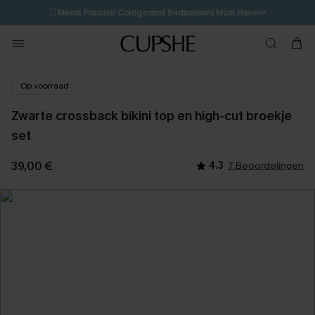
🩱
Meest Populair Corrigerend Badpakken| Must Have>>
💌Abonneer je & ontvang tot 15% korting>>
👙
Koop 3, krijg 15% korting | CODE: SW15
Op voorraad
Zwarte crossback bikini top en high-cut broekje
set
39,00 €
4.3
7 Beoordelingen