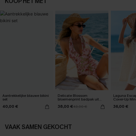
KOOP HET MET
Aantrekkelijke blauwe bikini
Delicate Blossom
Laguna Esca
set
bloemenprint badpak uit
Cover-Up Mini
één stuk
40,00 €
38,00 €
36,00 €
43,00 €
VAAK SAMEN GEKOCHT