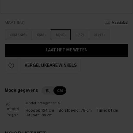
MAAT (EU)
Maattabel
XS(34/36)
S(38)
M(40)
L(42)
XL(44)
LAAT HET ME WETEN
VERGELIJKBARE WINKELS
Modelgegevens
IN
CM
Model Draagmaat:
S
Hoogte:
164 cm
Borstbeeld:
79 cm
Taille:
61 cm
Heupen:
89 cm